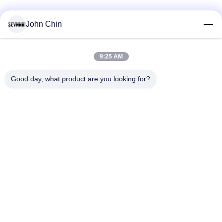
John Chin
সব
9:25 AM
পুনর্ব্যবহৃত সুইমওয়্যার
পুনর্ব্যবহৃত নাইলন ফ্যাব্রিক
ফ্যাব্রিক
Good day, what product are you looking for?
পুনর্ব্যবহৃত পলিয়েস্টার
পুনর্ব্যবহৃত লিক্রা ফ্যাব্রিক
আমদানি
ইকো বন্ধুত্বপূর্ণ সাঁতারের
ফ্যাব্রিক repreve
পোশাকের ফ্যাব্রিক
Activewear নিট ফ্যাব্রিক
যোগ পোশাক ফ্যাব্রিক