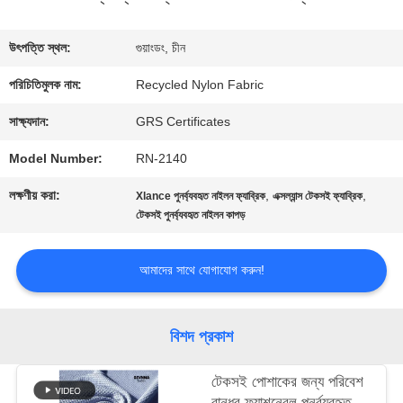
কারখানা
উৎপত্তি স্থল:
গুয়াংডং, চীন
ভ্রমণ
পরিচিতিমুলক নাম:
Recycled Nylon Fabric
সাক্ষ্যদান:
GRS Certificates
মান
Model Number:
RN-2140
নিয়ন্ত্রণ
লক্ষণীয় করা:
,
,
Xlance পুনর্ব্যবহৃত নাইলন ফ্যাব্রিক
এক্সল্যান্স টেকসই ফ্যাব্রিক
টেকসই পুনর্ব্যবহৃত নাইলন কাপড়
যোগাযোগ
আমাদের সাথে যোগাযোগ করুন!
করুন
বিশদ প্রকাশ
খবর
টেকসই পোশাকের জন্য পরিবেশ
বান্ধব ফ্যাশনেবল পুনর্ব্যবহৃত