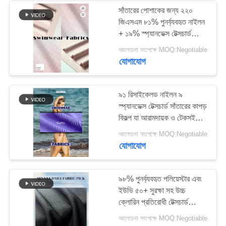
সাঁতারের পোশাকের জন্য ২২০
জিএসএম ৮১% পুনর্ব্যবহৃত নাইলন
170
+ ১৯% স্প্যানডেক্স টেক্সচার্ড
Activewear নিট
সাঁতারের কাপড়
আলোচনা সাপেক্ষে MOQ:Negotiable
যোগাযোগ
ফ্যাব্রিক
৯১ রিসাইকেলড নাইলন ৯
স্প্যানডেক্স টেক্সচার্ড সাঁতারের কাপড়
বিকল্প যা আরামদায়ক ও টেকসই
সাঁতারের পোশাকের জন্য উপযুক্ত
164
আলোচনা সাপেক্ষে MOQ:Negotiable
উচ্চ আকৃতি ধরে রাখে
যোগাযোগ
যোগ পোশাক ফ্যাব্রিক
৯৮% পুনর্ব্যবহৃত পলিয়েস্টার এবং
ইউভি ৫০+ সুরক্ষা সহ উচ্চ
ক্লোরিন প্রতিরোধী টেক্সচার্ড
সাঁতারের কাপড়
আলোচনা সাপেক্ষে MOQ:Negotiable