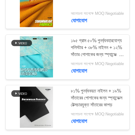
PRIVACY
আলোচনা সাপেক্ষে MOQ:Negotiable
যোগাযোগ
64
POLICY
ফ্যাব্রিক repreve
১৯৫ গ্রাম ৫০% পুনর্ব্যবহারযোগ্য
পলিস্টার + ৩৮% নাইলন + ১২%
সাঁতার পোশাকের জন্য স্প্যান্ডেক্স
টেক্সচারযুক্ত সাঁতার কাপড়
আলোচনা সাপেক্ষে MOQ:Negotiable
যোগাযোগ
105
৮১% পুনর্ব্যবহৃত নাইলন + ১৯%
ইকো বন্ধুত্বপূর্ণ সাঁতারের
সাঁতারের পোশাকের জন্য স্প্যান্ডেক্স
টেক্সচারযুক্ত সাঁতারের কাপড়
পোশাকের ফ্যাব্রিক
আলোচনা সাপেক্ষে MOQ:Negotiable
যোগাযোগ