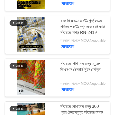
ভ্রমণ
যোগাযোগ
মান
২১৫ জিএসএম ৯২% পুনর্ব্যবহৃত
117
নাইলন + ৮% স্প্যানডেক্স টেক্সচার্ড
নিয়ন্ত্রণ
পুনর্ব্যবহৃত পলিয়েস্টার
সাঁতারের কাপড় RN-2419
আমদানি
আলোচনা সাপেক্ষে MOQ:Negotiable
যোগাযোগ
যোগাযোগ
করুন
সাঁতারের পোশাকের জন্য ২_১৫
খবর
জিএসএম টেক্সচার্ড সুইম ফেব্রিক
72
আলোচনা সাপেক্ষে MOQ:Negotiable
কেস
যোগাযোগ
পুনর্ব্যবহৃত লিক্রা ফ্যাব্রিক
সাইট
সাঁতারের পোশাকের জন্য 300
ম্যাপ
গ্রাম টেক্সচারযুক্ত সাঁতারের কাপড়