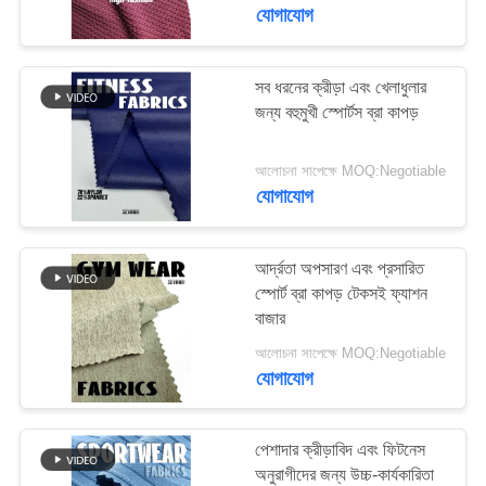
ভ্রমণ
যোগাযোগ
মান
সব ধরনের ক্রীড়া এবং খেলাধুলার
117
জন্য বহুমুখী স্পোর্টস ব্রা কাপড়
নিয়ন্ত্রণ
পুনর্ব্যবহৃত পলিয়েস্টার
আমদানি
আলোচনা সাপেক্ষে MOQ:Negotiable
যোগাযোগ
যোগাযোগ
করুন
আর্দ্রতা অপসারণ এবং প্রসারিত
খবর
স্পোর্ট ব্রা কাপড় টেকসই ফ্যাশন
বাজার
72
আলোচনা সাপেক্ষে MOQ:Negotiable
কেস
যোগাযোগ
পুনর্ব্যবহৃত লিক্রা ফ্যাব্রিক
সাইট
পেশাদার ক্রীড়াবিদ এবং ফিটনেস
ম্যাপ
অনুরাগীদের জন্য উচ্চ-কার্যকারিতা