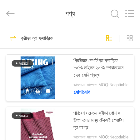
2026
SEVNNA
TEXTILE.
পণ্য
All
Rights
Reserved.
বাড়ি
313
ক্রীড়া ব্রা ফ্যাব্রিক
পুনর্ব্যবহৃত সুইমওয়্যার
পণ্য
ফ্যাব্রিক
প্রিমিয়াম স্পোর্ট ব্রা ফ্যাব্রিক
৮০% নাইলন ২০% স্প্যানডেক্স
VR
১২৫ সেমি প্রস্থ
প্রদর্শন
আলোচনা সাপেক্ষে MOQ:Negotiable
যোগাযোগ
150
আমাদের
সম্পর্কে
পরিবেশ সচেতন ক্রীড়া পোশাক
পুনর্ব্যবহৃত নাইলন ফ্যাব্রিক
উৎপাদনের জন্য টেকসই স্পোর্টস
ব্রা কাপড়
কারখানা
আলোচনা সাপেক্ষে MOQ:Negotiable