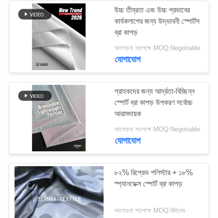
উচ্চ তীব্রতা এবং উচ্চ প্রভাবের
কার্যকলাপের জন্য উদ্ভাবনী স্পোর্টস
170
ব্রা কাপড়
Activewear নিট
আলোচনা সাপেক্ষে MOQ:Negotiable
যোগাযোগ
ফ্যাব্রিক
গ্রাহকদের জন্য আর্দ্রতা-বিচ্ছিন্ন
স্পোর্ট ব্রা কাপড় উপকরণ সর্বোচ্চ
আরামদায়ক
164
আলোচনা সাপেক্ষে MOQ:Negotiable
যোগাযোগ
যোগ পোশাক ফ্যাব্রিক
৮২% রিপ্রেভ পলিস্টার + ১৮%
স্প্যানডেক্স স্পোর্ট ব্রা কাপড়
আলোচনা সাপেক্ষে MOQ:বিনিমেয়