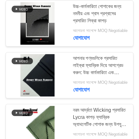
উচ্চ-কার্যকারিতা পোশাকের জন্য
নমনীয় এবং শ্বাস প্রশ্বাসের
170
প্রসারিত লিক্রা কাপড়
Activewear নিট
আলোচনা সাপেক্ষে MOQ:Negotiable
যোগাযোগ
ফ্যাব্রিক
আপনার পণ্যগুলিকে প্রসারিত
লাইক্রা ফ্যাব্রিক দিয়ে আপগ্রেড
করুন: উচ্চ কার্যকারিতা এবং
স্থায়িত্বের জন্য সেরা পছন্দ
164
আলোচনা সাপেক্ষে MOQ:Negotiable
যোগাযোগ
যোগ পোশাক ফ্যাব্রিক
নরম আর্দ্রতা Wicking প্রসারিত
Lycra কাপড় ফ্যাব্রিক
অ্যাথলেটিক পোশাক জন্য উপযুক্ত
যোগ প্যান্ট এবং ফিটনেস পোশাক
আলোচনা সাপেক্ষে MOQ:Negotiable
অ্যাপ্লিকেশন