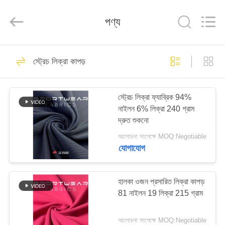
2026
SEVNNA
TEXTILE.
পণ্য
All
Rights
Reserved.
বাড়ি
313
স্ট্রেচ লিক্রা কাপড়
পুনর্ব্যবহৃত সুইমওয়্যার
পণ্য
ফ্যাব্রিক
স্ট্রেচ লিক্রা ফ্যাব্রিক 94%
নাইলন 6% লিক্রা 240 গ্রাম
VR
দ্রুত শুকনো
প্রদর্শন
আলোচনা সাপেক্ষে MOQ:Negotiable
যোগাযোগ
150
আমাদের
সম্পর্কে
হালকা ওজন প্রসারিত লিক্রা কাপড়
পুনর্ব্যবহৃত নাইলন ফ্যাব্রিক
81 নাইলন 19 লিক্রা 215 গ্রাম
কারখানা
আলোচনা সাপেক্ষে MOQ:Negotiable