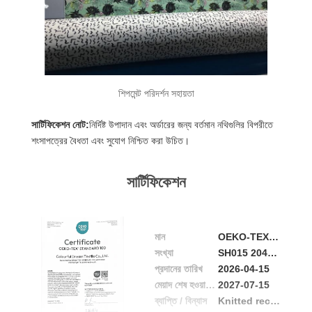
শিপমেন্ট পরিদর্শন সহায়তা
সার্টিফিকেশন নোট:
নির্দিষ্ট উপাদান এবং অর্ডারের জন্য বর্তমান নথিগুলির বিপরীতে
শংসাপত্রের বৈধতা এবং সুযোগ নিশ্চিত করা উচিত।
সার্টিফিকেশন
মান
OEKO-TEX STANDARD 100
সংখ্যা
SH015 204882
প্রদানের তারিখ
2026-04-15
মেয়াদ শেষ হওয়ার তারিখ
2027-07-15
ব্যাপ্তি / বিন্যাস
Knitted recycled polyester and recycled polyamide fabrics, including blends with spandex; Product Class I, Annex 6