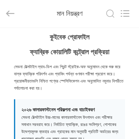
2026
SEVNNA
TEXTILE.
মান নিয়ন্ত্রণ
All
Rights
Reserved.
বাড়ি
কুইবেক প্রোফাইল
পণ্য
ফ্যাব্রিক কোয়ালিটি কন্ট্রোল প্রক্রিয়া
সেভনা টেক্সটাইল ল্যাব-ডিপ এবং প্রিন্ট স্ট্রাইক-অফ অনুমোদন থেকে শুরু করে
VR
বাল্ক ফ্যাব্রিক পরিদর্শন এবং প্যাকিং পর্যন্ত গুণমান পরীক্ষা প্রয়োগ করে।
প্রদর্শন
প্রয়োজনীয়তাগুলি নিশ্চিত পণ্যের স্পেসিফিকেশন এবং অনুমোদিত নমুনার বিপরীতে
পর্যালোচনা করা হয়।
আমাদের
২০২৬ কালারফাস্টনেস পরিকল্পনা এবং যাচাইকরণ
সম্পর্কে
সেভনা টেক্সটাইল উচ্চ-মানের কালারফাস্টনেস উৎপাদন এবং পরীক্ষার
সমাধান সরবরাহ করে। নির্বাচিত ফ্যাব্রিক, রঙের সংমিশ্রণ, পোশাকের
কারখানা
উদ্দেশ্যমূলক ব্যবহার এবং গ্রাহকের মান অনুযায়ী প্রতিটি অর্ডারের জন্য
প্রযোজ্য পদ্ধতি এবং লক্ষ্য গ্রেড সম্মত হয়।