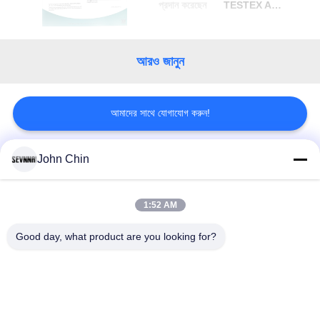
প্রদান করেছেন
TESTEX AG, Swiss Textile Testing Institute
আরও জানুন
আমাদের সাথে যোগাযোগ করুন!
John Chin
সব
1:52 AM
পুনর্ব্যবহৃত সুইমওয়্যার
পুনর্ব্যবহৃত নাইলন ফ্যাব্রিক
ফ্যাব্রিক
Good day, what product are you looking for?
পুনর্ব্যবহৃত পলিয়েস্টার
পুনর্ব্যবহৃত লিক্রা ফ্যাব্রিক
আমদানি