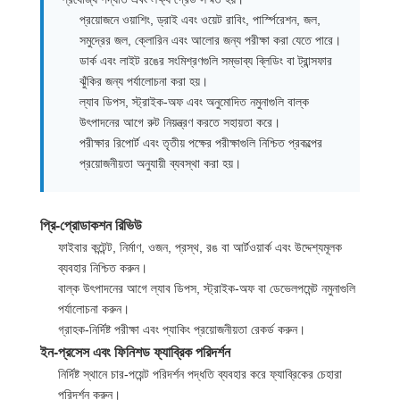
ভ্রমণ
প্রয়োজনে ওয়াশিং, ড্রাই এবং ওয়েট রাবিং, পার্স্পিরেশন, জল,
সমুদ্রের জল, ক্লোরিন এবং আলোর জন্য পরীক্ষা করা যেতে পারে।
ডার্ক এবং লাইট রঙের সংমিশ্রণগুলি সম্ভাব্য ব্লিডিং বা ট্রান্সফার
মান
ঝুঁকির জন্য পর্যালোচনা করা হয়।
নিয়ন্ত্রণ
ল্যাব ডিপস, স্ট্রাইক-অফ এবং অনুমোদিত নমুনাগুলি বাল্ক
উৎপাদনের আগে রুট নিয়ন্ত্রণ করতে সহায়তা করে।
পরীক্ষার রিপোর্ট এবং তৃতীয় পক্ষের পরীক্ষাগুলি নিশ্চিত প্রকল্পের
যোগাযোগ
প্রয়োজনীয়তা অনুযায়ী ব্যবস্থা করা হয়।
করুন
প্রি-প্রোডাকশন রিভিউ
খবর
ফাইবার কন্টেন্ট, নির্মাণ, ওজন, প্রস্থ, রঙ বা আর্টওয়ার্ক এবং উদ্দেশ্যমূলক
ব্যবহার নিশ্চিত করুন।
বাল্ক উৎপাদনের আগে ল্যাব ডিপস, স্ট্রাইক-অফ বা ডেভেলপমেন্ট নমুনাগুলি
কেস
পর্যালোচনা করুন।
গ্রাহক-নির্দিষ্ট পরীক্ষা এবং প্যাকিং প্রয়োজনীয়তা রেকর্ড করুন।
সাইট
ইন-প্রসেস এবং ফিনিশড ফ্যাব্রিক পরিদর্শন
নির্দিষ্ট স্থানে চার-পয়েন্ট পরিদর্শন পদ্ধতি ব্যবহার করে ফ্যাব্রিকের চেহারা
ম্যাপ
পরিদর্শন করুন।