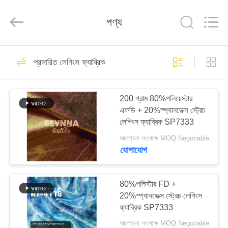
2026
SEVNNA
TEXTILE.
পণ্য
All
Rights
Reserved.
বাড়ি
313
প্রসারিত লেগিংস ফ্যাব্রিক
পুনর্ব্যবহৃত সুইমওয়্যার
পণ্য
ফ্যাব্রিক
200 গ্রাম 80%পলিয়েস্টার
এফডি + 20%স্প্যানডেক্স স্ট্রেচ
VR
লেগিংস ফ্যাব্রিক SP7333
প্রদর্শন
আলোচনা সাপেক্ষে MOQ:Negotiable
যোগাযোগ
150
আমাদের
সম্পর্কে
80%পলিস্টার FD +
পুনর্ব্যবহৃত নাইলন ফ্যাব্রিক
20%স্প্যানডেক্স স্ট্রেচ লেগিংস
ফ্যাব্রিক SP7333
কারখানা
আলোচনা সাপেক্ষে MOQ:Negotiable