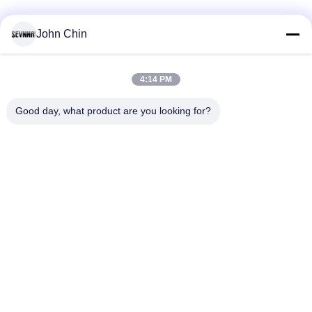
John Chin
সব
4:14 PM
পুনর্ব্যবহৃত সুইমওয়্যার
পুনর্ব্যবহৃত নাইলন ফ্যাব্রিক
ফ্যাব্রিক
Good day, what product are you looking for?
পুনর্ব্যবহৃত পলিয়েস্টার
পুনর্ব্যবহৃত লিক্রা ফ্যাব্রিক
আমদানি
ইকো বন্ধুত্বপূর্ণ সাঁতারের
ফ্যাব্রিক repreve
পোশাকের ফ্যাব্রিক
Activewear নিট ফ্যাব্রিক
যোগ পোশাক ফ্যাব্রিক