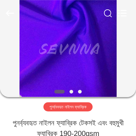
-
2026
SEVNNA
TEXTILE.
All
Rights
বাড়ি
Reserved.
পণ্য
VR
প্রদর্শন
পুনর্ব্যবহৃত নাইলন ফ্যাব্রিক
আমাদের
পুনর্ব্যবহৃত নাইলন ফ্যাব্রিক টেকসই এবং বহুমুখী
সম্পর্কে
ফ্যাব্রিক 190-200gsm