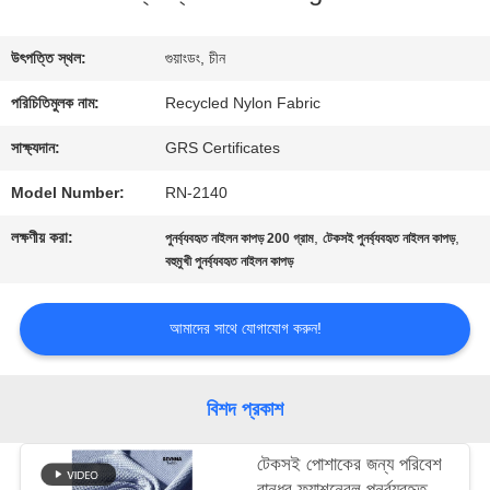
কারখানা
উৎপত্তি স্থল:
গুয়াংডং, চীন
ভ্রমণ
পরিচিতিমুলক নাম:
Recycled Nylon Fabric
সাক্ষ্যদান:
GRS Certificates
মান
Model Number:
RN-2140
নিয়ন্ত্রণ
লক্ষণীয় করা:
,
,
পুনর্ব্যবহৃত নাইলন কাপড় 200 গ্রাম
টেকসই পুনর্ব্যবহৃত নাইলন কাপড়
বহুমুখী পুনর্ব্যবহৃত নাইলন কাপড়
যোগাযোগ
আমাদের সাথে যোগাযোগ করুন!
করুন
বিশদ প্রকাশ
খবর
টেকসই পোশাকের জন্য পরিবেশ
বান্ধব ফ্যাশনেবল পুনর্ব্যবহৃত