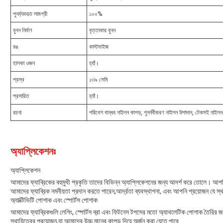
পুনর্ব্যবহৃত সামগ্রী
১০০%
বুনন নির্মাণ
বৃত্তাকার বুনন
রঙ
কাস্টমাইজ
হালকা ওজন
হ্যাঁ।
প্রস্থ
১৩৯ সেমি
প্রসারিত
হ্যাঁ।
রচনা
পরিবেশ বান্ধব নাইলন কাপড়, পুনর্নবীকরণ নাইলন উপাদান, টেকসই নাইলন
অ্যাপ্লিকেশনঃ
অ্যাপ্লিকেশন
আমাদের ফ্যাব্রিকের বহুমুখী প্রকৃতি তাদের বিভিন্ন অ্যাপ্লিকেশনের জন্য আদর্শ করে তোলে। আপনি
আমাদের ফ্যাব্রিক নমনীয়তা প্রদান করতে পারেন,আর্দ্রতা ব্যবস্থাপনা, এবং আপনি প্রয়োজন যে স্থা
অ্যাক্টিভিটি পোশাক এবং স্পোর্টস পোশাক
আমাদের ফ্যাব্রিকগুলি লেগিং, স্পোর্টস ব্রা এবং ফিটনেস টপসের মতো অ্যাথলেটিক পোশাক তৈরির জন
স্থায়িত্বের প্রয়োজন,যা আমাদের উচ্চ মানের কাপড় দিয়ে অর্জন করা যেতে পারে.