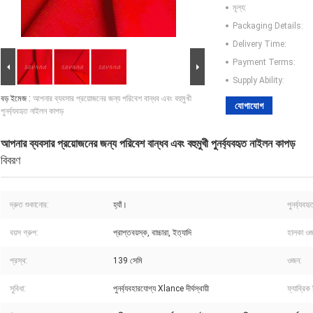
মূল্য:
Packaging Details:
Delivery Time:
Payment Terms:
Supply Ability:
বড় ইমেজ :
আপনার ব্যবসার প্রয়োজনের জন্য পরিবেশ বান্ধব এবং বহুমুখী
যোগাযোগ
পুনর্ব্যবহৃত নাইলন কাপড়
আপনার ব্যবসার প্রয়োজনের জন্য পরিবেশ বান্ধব এবং বহুমুখী পুনর্ব্যবহৃত নাইলন কাপড়
বিবরণ
দ্রুত শুকানোর:
হ্যাঁ।
পুনর্ব্যবহ
বয়স গ্রুপ:
প্রাপ্তবয়স্ক, বাচ্চারা, ইত্যাদি
হালকা ও
প্রস্থ:
139 সেমি
ওজন:
সুবিধা:
পুনর্ব্যবহারযোগ্য Xlance দীর্ঘস্থায়ী
ফ্যাব্রিক