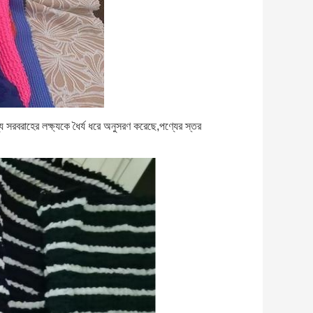
পণ্য সরবরাহের লক্ষ্যকে ধৈর্য ধরে অনুসরণ করেছে,পণ্যের স্তর