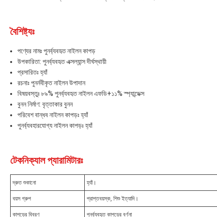
বৈশিষ্ট্যঃ
পণ্যের নামঃ পুনর্ব্যবহৃত নাইলন কাপড়
উপকারিতা: পুনর্ব্যবহৃত এক্সল্যান্স দীর্ঘস্থায়ী
প্রসারিতঃ হ্যাঁ
রচনাঃ পুনর্নবীকৃত নাইলন উপাদান
বিষয়বস্তুঃ ৮৯% পুনর্ব্যবহৃত নাইলন এফডি+১১% স্প্যান্ডেক্স
বুনন নির্মাণ: বৃত্তাকার বুনন
পরিবেশ বান্ধব নাইলন কাপড়ঃ হ্যাঁ
পুনর্ব্যবহারযোগ্য নাইলন কাপড়ঃ হ্যাঁ
টেকনিক্যাল প্যারামিটারঃ
দ্রুত শুকানো
হ্যাঁ।
বয়স গ্রুপ
প্রাপ্তবয়স্ক, শিশু ইত্যাদি।
কাপড়ের বিবরণ
পুনর্ব্যবহৃত কাপড়ের বর্ণনা