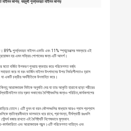
হৃত নাইলন কাপড়
বহুমুখী পুনর্ব্যবহৃত নাইলন কাপড়
,
দ। 89% পুনর্ব্যবহৃত নাইলন এফডি এবং 11% স্প্যান্ডেক্সের সমন্বয়ে এই
র প্রয়োজন হয় এমন সক্রিয় পোশাকের জন্য এটি আদর্শ।
ের মতো বর্জিত উপকরণ পুনরায় ব্যবহার করে পরিবেশগত বর্জ্য
ে সহায়তা করে না বরং ভার্জিন নাইলন উৎপাদনের উপর নির্ভরশীলতাও হ্রাস
ে, যা একটি চক্রীয় অর্থনীতিকে উৎসাহিত করে।
ণ কিন্তু আরামদায়ক ফিটকে অনুমতি দেয় যা তার আকৃতি হারানো ছাড়া শরীরের
ঘস্থায়ীনাইলন তার দ্রুত শুকানোর বৈশিষ্ট্যগুলির জন্যও পরিচিত,কার্যকলাপের
্দ্য বাড়িয়ে তোলে। এটি বুনন বা বয়ন কৌশলগুলির মাধ্যমে আরও শ্বাস প্রশ্বাস
কে ব্যতিক্রমীভাবে ভালভাবে ধরে রাখে, প্রাণবন্ত, দীর্ঘস্থায়ী রঙগুলি
্দর্য বজায় রাখতে এই বৈশিষ্ট্যটি বিশেষভাবে মূল্যবান.
চ্চ-কার্যকারিতা এবং আরামদায়ক পছন্দ।এটি পরিবেশগত দায়িত্ব এবং