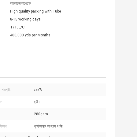
আলোচনা সাপেক্ষে
High quality packing with Tube
8-15 working days
T/T, L/C
400,000 yds per Months
ৃত সামগ্রী:
১০০%
জন:
হ্যাঁ।
280gsm
 বিবরণ:
পুনর্ব্যবহৃত কাপড়ের বর্ণনা