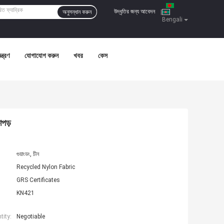
উদ্ধৃতির জন্য আবেদন
অনুসন্ধান করুন
|
Bengali
ন্ত্রণ
যোগাযোগ করুন
খবর
কেস
াপড়
গুয়াংডং, চীন
Recycled Nylon Fabric
GRS Certificates
KN421
ity:
Negotiable