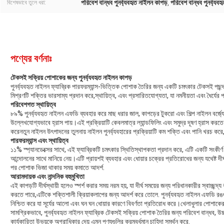
পরিবেশ বান্ধব পুনর্ব্যবহৃত নাইলন কাপড়
পরিবেশ বান্ধব পুনর্ব্যব
বিশেষভাবে তুলে ধরা:
,
পণ্যের বর্ণনাঃ
টেকসই সক্রিয় পোশাকের জন্য পুনর্ব্যবহৃত নাইলন কাপড়
পুনর্ব্যবহৃত নাইলন ফ্যাব্রিক পারফরম্যান্স-ভিত্তিক পোশাক তৈরির জন্য একটি চমৎকার টেকসই পছন্
মিশ্রণটি শক্তির ভারসাম্য প্রদান করে,স্থায়িত্ব, এবং প্রসারিতযোগ্যতা, যা নমনীয়তা এবং ধৈর্যে
পরিবেশগত স্থায়িত্ব
৮৯% পুনর্ব্যবহৃত নাইলন এফডি ব্যবহার করে মাছ ধরার জাল, কাপড়ের টুকরো এবং শিল্প নাইলন বর্জ্য
উল্লেখযোগ্যভাবে হ্রাস পায়।এই প্রক্রিয়াটি কেবলমাত্র ল্যান্ডফিলিং এবং সমুদ্র দূষণ হ্রাস করত
করেনতুন নাইলন উৎপাদনের তুলনায় নাইলন পুনর্ব্যবহারের প্রক্রিয়াটি কম শক্তি এবং পানি খরচ কর
পারফরম্যান্স এবং স্থায়িত্ব
১১% স্প্যানডেক্সের সাথে, এই ফ্যাব্রিকটি চমৎকার স্থিতিস্থাপকতা প্রদান করে, এটি একটি সংকীর্
আন্দোলনের সাথে মানিয়ে নেয়।এটি প্রায়শই ব্যবহার এবং ধোয়ার চক্রের প্রতিরোধের জন্য যথেষ্ট দীর্
পর পোশাক ভিজা থাকার সময় কমাতে আদর্শ.
আরামদায়ক এবং নান্দনিক বহুমুখিতা
এই কাপড়টি দীর্ঘস্থায়ী হলেও স্পর্শ করার সময় নরম হয়, যা দীর্ঘ সময়ের জন্য পরিধানকারীর স্বাচ্ছন
করতে পারে,এটিকে শক্তিশালী ক্রিয়াকলাপের জন্য আদর্শ করে তোলে. পুনর্ব্যবহৃত নাইলন এফডি রঙগুলি
নিশ্চিত করে যা সূর্যের আলো এবং ঘন ঘন ধোয়ার কারণে বিবর্ণতা প্রতিরোধ করে।খেলাধুলার পোশাকের সৌন
সামগ্রিকভাবে, পুনর্ব্যবহৃত নাইলন ফ্যাব্রিক টেকসই সক্রিয় পোশাক তৈরির জন্য পরিবেশ বান্ধব, উ
কার্যকারিতা উভয়কে অগ্রাধিকার দেয় এমন পণ্যগুলির ক্রমবর্ধমান চাহিদা সমর্থন করে.