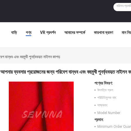
বাড়ি
পণ্য
VR প্রদর্শন
আমাদের সম্পর্কে
কারখানা ভ্রমণ
মান নিয়
শ বান্ধব এবং বহুমুখী পুনর্ব্যবহৃত নাইলন কাপড়
আপনার ব্যবসার প্রয়োজনের জন্য পরিবেশ বান্ধব এবং বহুমুখী পুনর্ব্যবহৃত নাইলন ক
পণ্যের বিবরণ:
উৎপত্তি স্থল:
পরিচিতিমুলক নাম:
সাক্ষ্যদান:
Model Number:
প্রদান:
Minimum Order Quant