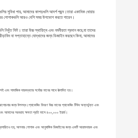
গুলির সুবিধা পায়, আমাদের কাপড়গুলি আদর্শ পছন্দ।তারা একাধিক ধোয়ার
তারের পোশাকগুলি আরও বেশি সময় উপভোগ করতে পারেন।
 নিখুঁত ফিট। তারা উচ্চ স্থায়িত্ব এবং নমনীয়তা প্রদান করে,যা তাদের
্রীড়াবিদ বা সপ্তাহান্তে যোদ্ধাদের জন্য ডিজাইন করছেন কিনা, আমাদের
সই এবং সামাজিক দায়বদ্ধতার সর্বোচ্চ মানের সাথে উত্পাদিত হয়।
রে আলোচনার জন্য উপলব্ধ।প্যাকেজিং বিবরণ উচ্চ মানের প্যাকেজিং টিউব অন্তর্ভুক্ত এবং
, এবং আমাদের সরবরাহ ক্ষমতা প্রতি মাসে ৪০০,০০০ ইয়ার্ড।
 প্রসারিতও হয়, আপনার পোশাক এবং আনুষাঙ্গিক ডিজাইনের জন্য একটি আরামদায়ক এবং