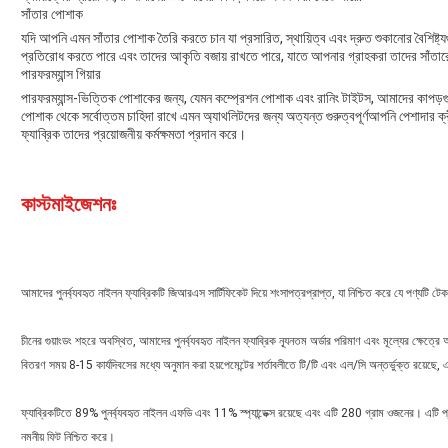
সাঁতার পোশাক
যদি আপনি এমন সাঁতার পোশাক তৈরি করতে চান যা প্রসারিত, স্থায়িত্ব এবং দ্রুত শুকানোর বৈশিষ্ট্য
প্রতিরোধ করতে পারে এবং তাদের আকৃতি বজায় রাখতে পারে, যাতে আপনার গ্রাহকরা তাদের সাঁ
পারফরম্যান্স গিয়ার
পারফরম্যান্স-ভিত্তিক পোশাকের জন্য, যেমন কম্প্রেশন পোশাক এবং রানিং টাইটস, আমাদের কাপড়গুলি
পোশাক থেকে সর্বোত্তম চাহিদা রাখে এমন অ্যাথলিটদের জন্য অত্যন্ত গুরুত্বপূর্ণআপনি পেশাদার ক
ফ্যাব্রিক তাদের প্রয়োজনীয় কর্মক্ষমতা প্রদান করে।
কাস্টমাইজেশনঃ
আমাদের পুনর্ব্যবহৃত নাইলন ফ্যাব্রিকটি জিআরএস সার্টিফিকেট দিয়ে শংসাপত্রপ্রাপ্ত, যা নিশ্চিত করে যে পণ্যটি টেক
চীনের গুয়াংডং শহরে অবস্থিত, আমাদের পুনর্ব্যবহৃত নাইলন ফ্যাব্রিক ন্যূনতম অর্ডার পরিমাণ এবং মূল্যের ক্ষেত্
বিতরণ সময় 8-15 কার্যদিবসের মধ্যে অনুমান করা হয়পেমেন্টের শর্তাবলীতে টি/টি এবং এল/সি অন্তর্ভুক্ত রয়েছে
ফ্যাব্রিকটিতে 89% পুনর্ব্যবহৃত নাইলন এফডি এবং 11% স্প্যান্ডেক্স রয়েছে এবং এটি 280 গ্রাম ওজনের। এটি
নমনীয় ফিট নিশ্চিত করে।