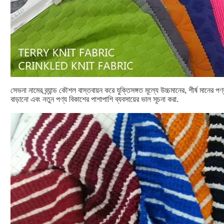
সেভনা নামের ব্র্যান্ড কৌশল বাস্তবায়ন করে যুক্তিসঙ্গত মূল্যে উচ্চমানের, শীর্ষ মানের 
বাড়ানো এবং নতুন পণ্য বিকাশের পাশাপাশি ব্যবসায়ের ভাল সূচনা করা.