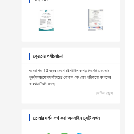
ক্রেতার পর্যালোচনা
আমরা গত 10 বছরে সেভনা টেক্সটাইল কাপড় কিনেছি এবং তারা
পুনর্ব্যবহারযোগ্য সাঁতারের পোশাক এবং যোগ পরিধানের কাপড়ের
কারখানা তৈরি করছে
—— ডেভিড জোন্স
তোমার দর্শন লগ করা অনলাইন চ্যাট এখন