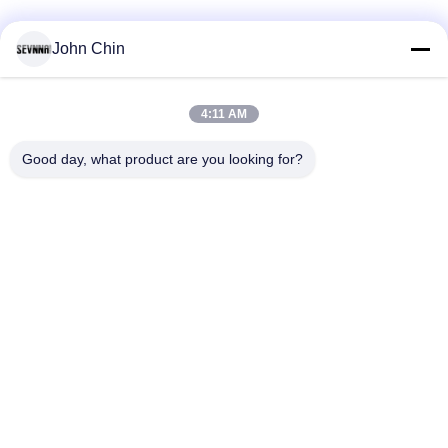
John Chin
সব
4:11 AM
পুনর্ব্যবহৃত সুইমওয়্যার
পুনর্ব্যবহৃত নাইলন ফ্যাব্রিক
ফ্যাব্রিক
Good day, what product are you looking for?
পুনর্ব্যবহৃত পলিয়েস্টার
পুনর্ব্যবহৃত লিক্রা ফ্যাব্রিক
আমদানি
ইকো বন্ধুত্বপূর্ণ সাঁতারের
ফ্যাব্রিক repreve
পোশাকের ফ্যাব্রিক
Activewear নিট ফ্যাব্রিক
যোগ পোশাক ফ্যাব্রিক