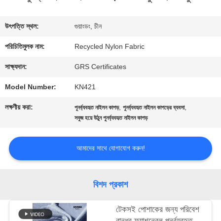
কারখানা
উৎপত্তি স্থল:
গুয়াংডং, চীন
ভ্রমণ
পরিচিতিমুলক নাম:
Recycled Nylon Fabric
সাক্ষ্যদান:
GRS Certificates
মান
Model Number:
KN421
নিয়ন্ত্রণ
লক্ষণীয় করা:
,
,
পুনর্ব্যবহৃত নাইলন কাপড়
পুনর্ব্যবহৃত নাইলন কাপড়ের ব্যবসা
সবুজ হয়ে উঠুন পুনর্ব্যবহৃত নাইলন কাপড়
যোগাযোগ
আমাদের সাথে যোগাযোগ করুন!
করুন
বিশদ প্রকাশ
খবর
টেকসই পোশাকের জন্য পরিবেশ
বান্ধব ফ্যাশনেবল পুনর্ব্যবহৃত