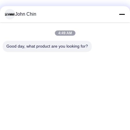
John Chin
সব
4:49 AM
পুনর্ব্যবহৃত সুইমওয়্যার
পুনর্ব্যবহৃত নাইলন ফ্যাব্রিক
ফ্যাব্রিক
Good day, what product are you looking for?
পুনর্ব্যবহৃত পলিয়েস্টার
পুনর্ব্যবহৃত লিক্রা ফ্যাব্রিক
আমদানি
ইকো বন্ধুত্বপূর্ণ সাঁতারের
ফ্যাব্রিক repreve
পোশাকের ফ্যাব্রিক
Activewear নিট ফ্যাব্রিক
যোগ পোশাক ফ্যাব্রিক