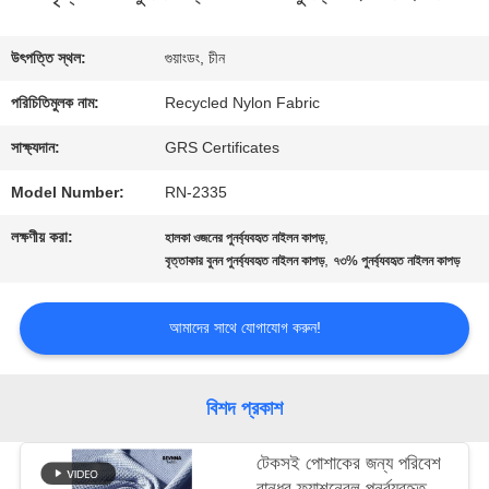
কারখানা
উৎপত্তি স্থল:
গুয়াংডং, চীন
ভ্রমণ
পরিচিতিমুলক নাম:
Recycled Nylon Fabric
সাক্ষ্যদান:
GRS Certificates
মান
Model Number:
RN-2335
নিয়ন্ত্রণ
লক্ষণীয় করা:
,
হালকা ওজনের পুনর্ব্যবহৃত নাইলন কাপড়
,
বৃত্তাকার বুনন পুনর্ব্যবহৃত নাইলন কাপড়
৭৩% পুনর্ব্যবহৃত নাইলন কাপড়
যোগাযোগ
আমাদের সাথে যোগাযোগ করুন!
করুন
বিশদ প্রকাশ
খবর
টেকসই পোশাকের জন্য পরিবেশ
বান্ধব ফ্যাশনেবল পুনর্ব্যবহৃত