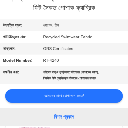
ফিট সৈকত পোশাক ফ্যাব্রিক
কারখানা
ভ্রমণ
উৎপত্তি স্থল:
গুয়াংডং, চীন
পরিচিতিমুলক নাম:
Recycled Swimwear Fabric
মান
সাক্ষ্যদান:
GRS Certificates
নিয়ন্ত্রণ
Model Number:
RT-4240
লক্ষণীয় করা:
,
পরিবেশ বান্ধব পুনর্ব্যবহৃত সাঁতারের পোশাকের কাপড়
যোগাযোগ
নিয়মিত ফিট পুনর্ব্যবহৃত সাঁতারের পোশাকের কাপড়
করুন
আমাদের সাথে যোগাযোগ করুন!
খবর
বিশদ প্রকাশ