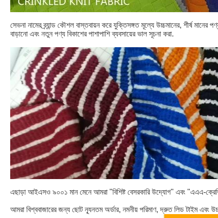
সেভনা নামের ব্র্যান্ড কৌশল বাস্তবায়ন করে যুক্তিসঙ্গত মূল্যে উচ্চমানের, শীর্ষ মানের 
বাড়ানো এবং নতুন পণ্য বিকাশের পাশাপাশি ব্যবসায়ের ভাল সূচনা করা.
এছাড়া আইএসও ৯০০১ মান মেনে আমরা "বিশিষ্ট বেসরকারি উদ্যোগ" এবং "এএএ-ক্রেড
আমরা বিশ্ববাজারের জন্য ছোট ন্যূনতম অর্ডার, নমনীয় পরিমাণ, দ্রুত লিড টাইম এবং উচ্