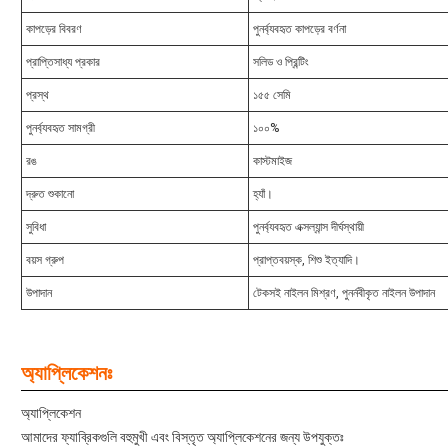
কাপড়ের বিবরণ
পুনর্ব্যবহৃত কাপড়ের বর্ণনা
প্রাপ্তিসাধ্য প্রকার
সলিড ও প্রিন্টিং
প্রস্থ
১৫৫ সেমি
পুনর্ব্যবহৃত সামগ্রী
১০০%
রঙ
কাস্টমাইজ
দ্রুত শুকানো
হ্যাঁ।
সুবিধা
পুনর্ব্যবহৃত এক্সল্যান্স দীর্ঘস্থায়ী
বয়স গ্রুপ
প্রাপ্তবয়স্ক, শিশু ইত্যাদি।
উপাদান
টেকসই নাইলন মিশ্রণ, পুনর্নবীকৃত নাইলন উপাদান
অ্যাপ্লিকেশনঃ
অ্যাপ্লিকেশন
আমাদের ফ্যাব্রিকগুলি বহুমুখী এবং বিস্তৃত অ্যাপ্লিকেশনের জন্য উপযুক্তঃ