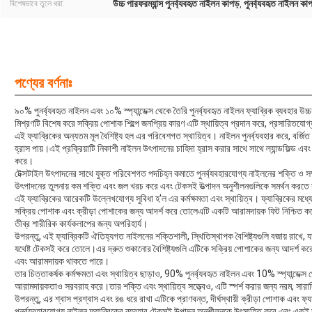
উচ্চ পারফরম্যান্স পুনর্ব্যবহৃত নাইলন কাপড়
পুনর্ব্যবহৃত নাইলন ক
বিশেষভাবে তুলে ধরা:
,
পণ্যের বর্ণনাঃ
৯০% পুনর্ব্যবহৃত নাইলন এবং ১০% স্প্যান্ডেক্স থেকে তৈরি পুনর্ব্যবহৃত নাইলন ফ্যাব্রিক ব্যবহার 
মিশ্রণটি বিশেষ করে সক্রিয় পোশাক শিল্পে জনপ্রিয় কারণ এটি স্থায়িত্ব প্রদান করে, প্রসারিত
এই ফ্যাব্রিকের অন্যতম মূল বৈশিষ্ট্য হল এর পরিবেশগত স্থায়িত্ব। নাইলন পুনর্ব্যবহার করে, বর্জি
হ্রাস পায়।এই প্রক্রিয়াটি নিকাশী নাইলন উৎপাদনের চাহিদা হ্রাস করার সাথে সাথে ল্যান্ডফিল্ড এ
করে।
টেক্সটাইল উৎপাদনের সাথে যুক্ত পরিবেশগত পদচিহ্ন কমাতে পুনর্ব্যবহারযোগ্য নাইলনের শক্তি ও সম
উৎপাদনের তুলনায় কম শক্তি এবং জল খরচ করে এবং টেকসই উত্পাদন অনুশীলনগুলিকে সমর্থন করতে 
এই ফ্যাব্রিকের আরেকটি উল্লেখযোগ্য সুবিধা হ'ল এর কর্মক্ষমতা এবং স্থায়িত্ব। ফ্যাব্রিকের মধ্যে
সক্রিয় পোশাক এবং ক্রীড়া পোশাকের জন্য আদর্শ করে তোলেএটি একটি আরামদায়ক ফিট নিশ্চিত করে য
তীব্র শারীরিক কার্যকলাপের জন্য অপরিহার্য।
উপরন্তু, এই ফ্যাব্রিকটি ঐতিহ্যগত নাইলনের শক্তিশালী, স্থিতিস্থাপক বৈশিষ্ট্যগুলি বজায় রাখে,
যথেষ্ট টেকসই করে তোলে।এর দ্রুত শুকানোর বৈশিষ্ট্যগুলি এটিকে সক্রিয় পোশাকের জন্য আদর্শ করে
এবং আরামদায়ক থাকতে পারে।
তার চিত্তাকর্ষক কর্মক্ষমতা এবং স্থায়িত্ব ছাড়াও, 90% পুনর্ব্যবহৃত নাইলন এবং 10% স্প্যান্ডেক্স থ
আরামদায়কতাও সরবরাহ করে।তার শক্তি এবং স্থায়িত্ব সত্ত্বেও, এটি স্পর্শ করার জন্য নরম, সা
উপরন্তু, এর শ্বাস প্রশ্বাস এবং রঙ ধরে রাখা এটিকে প্রাণবন্ত, দীর্ঘস্থায়ী ক্রীড়া পোশাক এবং
পুনর্ব্যবহারযোগ্য নাইলন ফ্যাব্রিকের ব্যবহার টেকসই উত্পাদন অনুশীলনকে উৎসাহিত করে এবং একই 