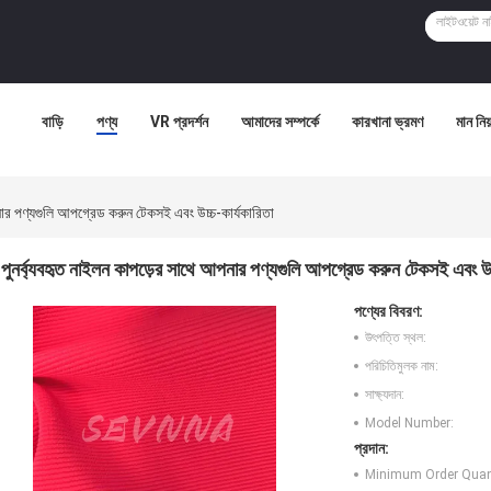
বাড়ি
পণ্য
VR প্রদর্শন
আমাদের সম্পর্কে
কারখানা ভ্রমণ
মান নিয়
নার পণ্যগুলি আপগ্রেড করুন টেকসই এবং উচ্চ-কার্যকারিতা
পুনর্ব্যবহৃত নাইলন কাপড়ের সাথে আপনার পণ্যগুলি আপগ্রেড করুন টেকসই এবং উচ্
পণ্যের বিবরণ:
উৎপত্তি স্থল:
পরিচিতিমুলক নাম:
সাক্ষ্যদান:
Model Number:
প্রদান:
Minimum Order Quant