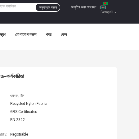
উদ্ধৃতির জন্য আবেদন
অনুসন্ধান করুন
|
Bengali
ন্ত্রণ
যোগাযোগ করুন
খবর
কেস
চ-কার্যকারিতা
গুয়াংডং, চীন
Recycled Nylon Fabric
GRS Certificates
RN-2392
ity:
Negotiable