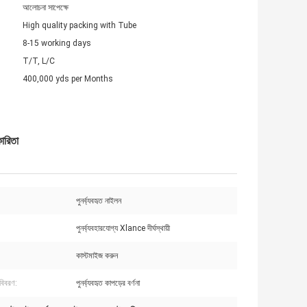
আলোচনা সাপেক্ষে
High quality packing with Tube
8-15 working days
T/T, L/C
400,000 yds per Months
ারিতা
পুনর্ব্যবহৃত নাইলন
পুনর্ব্যবহারযোগ্য Xlance দীর্ঘস্থায়ী
কাস্টমাইজ করুন
 বিবরণ:
পুনর্ব্যবহৃত কাপড়ের বর্ণনা