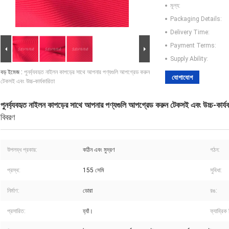
মূল্য:
Packaging Details:
Delivery Time:
Payment Terms:
Supply Ability:
বড় ইমেজ :
পুনর্ব্যবহৃত নাইলন কাপড়ের সাথে আপনার পণ্যগুলি আপগ্রেড করুন
যোগাযোগ
টেকসই এবং উচ্চ-কার্যকারিতা
পুনর্ব্যবহৃত নাইলন কাপড়ের সাথে আপনার পণ্যগুলি আপগ্রেড করুন টেকসই এবং উচ্চ-কার্যক
বিবরণ
উপলব্ধ প্রকার:
কঠিন এবং মুদ্রণ
গঠন:
প্রস্থ:
155 সেমি
সুবিধা:
নির্মাণ:
ডোরা
রঙ:
প্রসারিত:
হ্যাঁ।
ফ্যাব্রিক