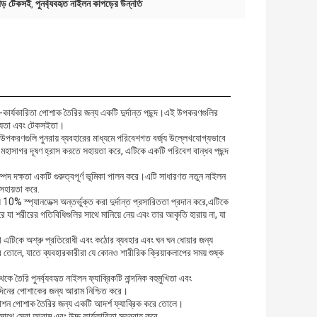
াপড় টেকসই
পুনর্ব্যবহৃত নাইলন কাপড়ের উন্নতি
,
উচ্চ-কার্যকারিতা পোশাক তৈরির জন্য একটি দুর্দান্ত পছন্দ।এই উপকরণগুলির
যোগ্যতা এবং টেকসইতা।
ত উপকরণগুলি পুনরায় ব্যবহারের মাধ্যমে পরিবেশগত বর্জ্য উল্লেখযোগ্যভাবে
বং মহাসাগর দূষণ হ্রাস করতে সহায়তা করে, এটিকে একটি পরিবেশ বান্ধব পছন্দ
্পদ দক্ষতা একটি গুরুত্বপূর্ণ ভূমিকা পালন করে।এটি সাধারণত নতুন নাইলন
সহায়তা করে.
 10% স্প্যানডেক্স অন্তর্ভুক্ত করা দুর্দান্ত প্রসারিততা প্রদান করে,এটিকে
া শরীরের গতিবিধিগুলির সাথে মানিয়ে নেয় এবং তার আকৃতি হারায় না, যা
 যা এটিকে অশ্রু প্রতিরোধী এবং কঠোর ব্যবহার এবং ঘন ঘন ধোয়ার জন্য
 তোলে, যাতে ব্যবহারকারীরা যে কোনও শারীরিক ক্রিয়াকলাপের সময় শুষ্ক
েকে তৈরি পুনর্ব্যবহৃত নাইলন ফ্যাব্রিকটি নান্দনিক বহুমুখিতা এবং
রাদিনের পোশাকের জন্য আরাম নিশ্চিত করে।
 ফ্যাশন পোশাক তৈরির জন্য একটি আদর্শ ফ্যাব্রিক করে তোলে।
সাথে সেরা আরাম এবং উচ্চ কার্যকারিতা সরবরাহ করে.