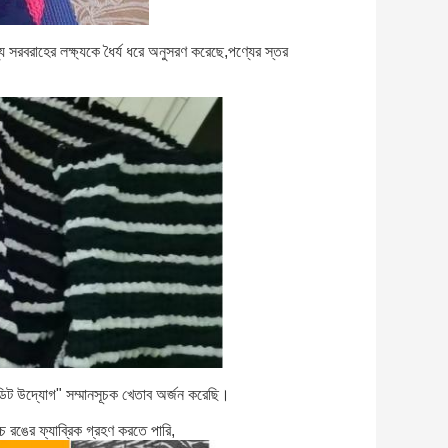
পণ্য সরবরাহের লক্ষ্যকে ধৈর্য ধরে অনুসরণ করেছে,পণ্যের স্তর
িট উদ্যোগ" সম্মানসূচক খেতাব অর্জন করেছি।
চ রঙের ফ্যাব্রিক গ্রহণ করতে পারি,