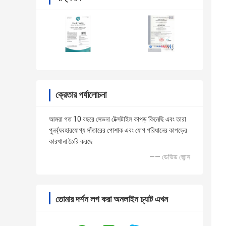
ক্রেতার পর্যালোচনা
আমরা গত 10 বছরে সেভনা টেক্সটাইল কাপড় কিনেছি এবং তারা
পুনর্ব্যবহারযোগ্য সাঁতারের পোশাক এবং যোগ পরিধানের কাপড়ের
কারখানা তৈরি করছে
—— ডেভিড জোন্স
তোমার দর্শন লগ করা অনলাইন চ্যাট এখন