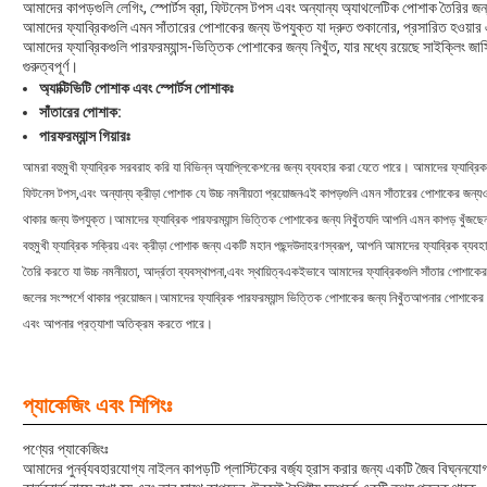
আমাদের কাপড়গুলি লেগিং, স্পোর্টস ব্রা, ফিটনেস টপস এবং অন্যান্য অ্যাথলেটিক পোশাক তৈরির জন্য আ
আমাদের ফ্যাব্রিকগুলি এমন সাঁতারের পোশাকের জন্য উপযুক্ত যা দ্রুত শুকানোর, প্রসারিত হওয়ার এ
আমাদের ফ্যাব্রিকগুলি পারফরম্যান্স-ভিত্তিক পোশাকের জন্য নিখুঁত, যার মধ্যে রয়েছে সাইক্লিং জার্
গুরুত্বপূর্ণ।
অ্যাক্টিভিটি পোশাক এবং স্পোর্টস পোশাকঃ
সাঁতারের পোশাক:
পারফরম্যান্স গিয়ারঃ
আমরা বহুমুখী ফ্যাব্রিক সরবরাহ করি যা বিভিন্ন অ্যাপ্লিকেশনের জন্য ব্যবহার করা যেতে পারে। আমাদের ফ্যাব্রিকগুলি 
ফিটনেস টপস,এবং অন্যান্য ক্রীড়া পোশাক যে উচ্চ নমনীয়তা প্রয়োজনএই কাপড়গুলি এমন সাঁতারের পোশাকের জন্যও আদ
থাকার জন্য উপযুক্ত।আমাদের ফ্যাব্রিক পারফরম্যান্স ভিত্তিক পোশাকের জন্য নিখুঁতযদি আপনি এমন কাপড় খু
বহুমুখী ফ্যাব্রিক সক্রিয় এবং ক্রীড়া পোশাক জন্য একটি মহান পছন্দউদাহরণস্বরূপ, আপনি আমাদের ফ্যাব্রিক ব্যব
তৈরি করতে যা উচ্চ নমনীয়তা, আর্দ্রতা ব্যবস্থাপনা,এবং স্থায়িত্বএকইভাবে আমাদের ফ্যাব্রিকগুলি সাঁতার পোশাকের 
জলের সংস্পর্শে থাকার প্রয়োজন।আমাদের ফ্যাব্রিক পারফরম্যান্স ভিত্তিক পোশাকের জন্য নিখুঁতআপনার পোশাকের
এবং আপনার প্রত্যাশা অতিক্রম করতে পারে।
প্যাকেজিং এবং শিপিংঃ
পণ্যের প্যাকেজিংঃ
আমাদের পুনর্ব্যবহারযোগ্য নাইলন কাপড়টি প্লাস্টিকের বর্জ্য হ্রাস করার জন্য একটি জৈব বিঘ্ননযো