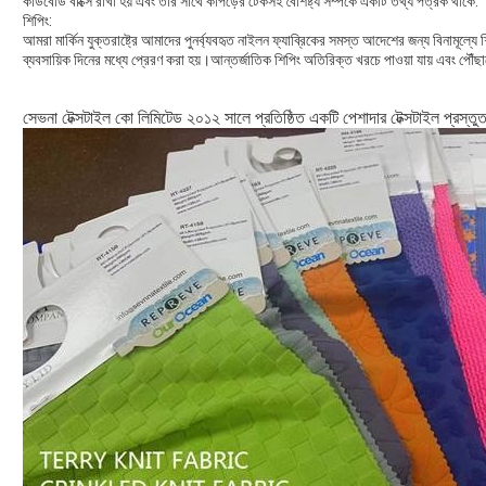
কার্ডবোর্ড বাক্সে রাখা হয় এবং তার সাথে কাপড়ের টেকসই বৈশিষ্ট্য সম্পর্কে একটি তথ্য পত্রক থাকে.
শিপিং:
আমরা মার্কিন যুক্তরাষ্ট্রে আমাদের পুনর্ব্যবহৃত নাইলন ফ্যাব্রিকের সমস্ত আদেশের জন্য বিনাম
ব্যবসায়িক দিনের মধ্যে প্রেরণ করা হয়।আন্তর্জাতিক শিপিং অতিরিক্ত খরচে পাওয়া যায় এবং পৌঁ
সেভনা টেক্সটাইল কো লিমিটেড ২০১২ সালে প্রতিষ্ঠিত একটি পেশাদার টেক্সটাইল প্রস্