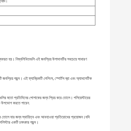
ত্যাদি।
ব্যবহৃত হয়। নিম্নলিখিতগুলি এই জনপ্রিয় উপাদানটির সবচেয়ে সাধারণ
 জনপ্রিয় পছন্দ। এই ফ্যাব্রিকটি লেগিংস, স্পোর্টস ব্রা এবং অ্যাথলেটিক
টগুলির মতো প্রতিদিনের পোশাকের জন্য প্রিয় করে তোলে। পলিয়েস্টারের
োশাক উপভোগ করতে পারেন.
রে তোলে যার জন্য স্থায়িত্ব এবং আবহাওয়া প্রতিরোধের প্রয়োজন।যদি
লিস্টার একটি চমৎকার পছন্দ।