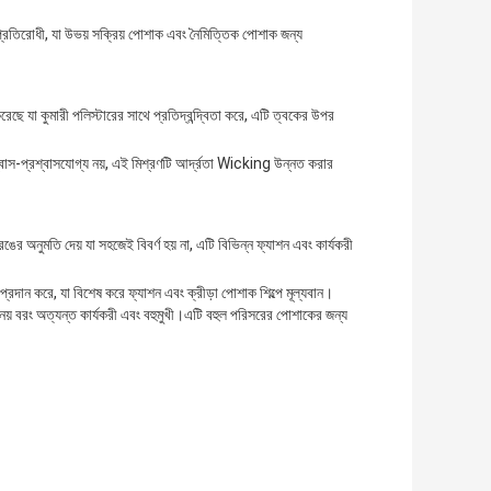
প্রতিরোধী, যা উভয় সক্রিয় পোশাক এবং নৈমিত্তিক পোশাক জন্য
েছে যা কুমারী পলিস্টারের সাথে প্রতিদ্বন্দ্বিতা করে, এটি ত্বকের উপর
্বাস-প্রশ্বাসযোগ্য নয়, এই মিশ্রণটি আর্দ্রতা Wicking উন্নত করার
ী রঙের অনুমতি দেয় যা সহজেই বিবর্ণ হয় না, এটি বিভিন্ন ফ্যাশন এবং কার্যকরী
া প্রদান করে, যা বিশেষ করে ফ্যাশন এবং ক্রীড়া পোশাক শিল্পে মূল্যবান।
ধব নয় বরং অত্যন্ত কার্যকরী এবং বহুমুখী।এটি বহুল পরিসরের পোশাকের জন্য