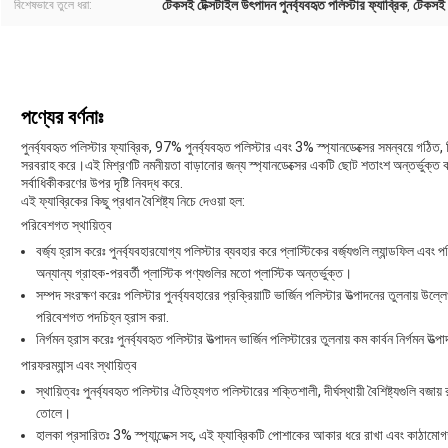
টেকসই টেক্সটাইল উৎপাদন পুনর্ব্যবহৃত পলিস্টার ফ্যাব্রিক
টেকসই প
বিশেষভাবে তুলে ধরা:
,
পণ্যের বর্ণনাঃ
পুনর্ব্যবহৃত পলিস্টার ফ্যাব্রিক, 97% পুনর্ব্যবহৃত পলিস্টার এবং 3% স্প্যানডেক্সের সমন্বয়ে গঠ
সরবরাহ করে।এই মিশ্রণটি নমনীয়তা বাড়ানোর জন্য স্প্যানডেক্সের একটি ছোট শতাংশ অন্তর্ভুক্ত ক
সর্বাধিকীকরণের উপর দৃষ্টি নিবদ্ধ করে.
এই ফ্যাব্রিকের কিছু প্রধান বৈশিষ্ট্য নিচে দেওয়া হল:
পরিবেশগত স্থায়িত্ব
বর্জ্য হ্রাস করেঃ পুনর্ব্যবহারযোগ্য পলিস্টার ব্যবহার করে প্লাস্টিকের বর্জ্যগুলি ল্যান্ডফিল
অন্যান্য গ্রাহক-পরবর্তী প্লাস্টিক পণ্যগুলির মতো প্লাস্টিক অন্তর্ভুক্ত।
সম্পদ সংরক্ষণ করেঃ পলিস্টার পুনর্ব্যবহারের প্রক্রিয়াটি ভার্জিন পলিস্টার উত্পাদনের তুলনায
পরিবেশগত পদচিহ্ন হ্রাস করা.
নির্গমন হ্রাস করেঃ পুনর্ব্যবহৃত পলিস্টার উত্পাদন ভার্জিন পলিস্টারের তুলনায় কম কার্বন নির্গমন
পারফরম্যান্স এবং স্থায়িত্ব
স্থায়িত্বঃ পুনর্ব্যবহৃত পলিস্টার ঐতিহ্যগত পলিস্টারের শক্তিশালী, দীর্ঘস্থায়ী বৈশিষ্ট্যগুলি 
তোলে।
হালকা প্রসারিতঃ 3% স্প্যান্ডেক্স সহ, এই ফ্যাব্রিকটি পোশাকের আকার ধরে রাখা এবং কাঠাম