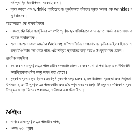
পর্যাপ্ত স্থিতিস্থাপকতা সরবরাহ করে।
দ্রুত শুকনো এবং wrinkle প্রতিরোধেরঃ পুনর্ব্যবহৃত পলিস্টার দ্রুত শুকনো এবং wrinkles 
সুবিধাজনক।
আরামদায়ক এবং ব্যবহারিকতা
নরমতা: টেক্সটাইল প্রযুক্তির অগ্রগতি পুনর্ব্যবহৃত পলিস্টারকে এমন নরমতা অর্জন করতে সক্ষম কর
পরাতে আরামদায়ক।
শ্বাস-প্রশ্বাস এবং আর্দ্রতা Wicking: যদিও পলিস্টার সাধারণত প্রাকৃতিক ফাইবার হিসাবে শ
জন্য ইঞ্জিনিয়ার করা যেতে পারে, এটি সক্রিয় ব্যবহারের জন্য আরও উপযুক্ত করে তোলে।
নান্দনিক বহুমুখিতা
রঙ ধরে রাখাঃ পুনর্ব্যবহৃত পলিয়েস্টার রঙ্গকগুলি ভালভাবে ধরে রাখে, যা প্রাণবন্ত এবং দীর্ঘস্থায়
অ্যাপ্লিকেশনগুলির জন্য আদর্শ করে তোলে।
মুদ্রণযোগ্যতাঃ ফ্যাব্রিকের মসৃণ পৃষ্ঠ মুদ্রণের জন্য চমৎকার, নকশাগুলিতে স্বচ্ছতা এবং নির্ভুলত
উপসংহারে, ৯৭% পুনর্ব্যবহৃত পলিয়েস্টার এবং ৩% স্প্যানডেক্সের মিশ্রণটি শুধুমাত্র পরিবেশ বান্
উপযুক্ত যা স্থায়িত্বের প্রয়োজন, নমনীয়তা এবং টেকসইতা।
বৈশিষ্ট্যঃ
পণ্যের নামঃ পুনর্ব্যবহৃত পলিস্টার কাপড়
ওজনঃ ২৩০ গ্রাম