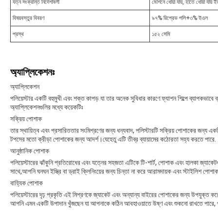
যত্ন সংক্রান্ত নির্দেশাবলী
মেশিনে ধোয়া যায়, হাতে ধোয়া যায় ই
বিষয়বস্তুর বিবরণ
৯৭% রিপ্রেভ পলি+৩% ইএল
প্রস্থ
১৫২ সেমি
অ্যাপ্লিকেশনঃ
অ্যাপ্লিকেশন
পলিয়েস্টার একটি বহুমুখী এবং শক্ত কাপড় যা তার অনেক সুবিধার কারণে ফ্যাশন শিল্পে ব্যাপকভাবে 
অ্যাপ্লিকেশনগুলির মধ্যে কয়েকটিঃ
সক্রিয় পোশাক
তার স্থায়িত্ব এবং প্রসারিততার সংমিশ্রণের জন্য ধন্যবাদ, পলিস্টারটি সক্রিয় পোশাকের জন্য একটি
টপসের মতো ক্রীড়া পোশাকের জন্য আদর্শ।যেহেতু এটি তীব্র ব্যায়ামের কঠোরতা সহ্য করতে পারে.
আনুষ্ঠানিক পোশাক
পলিয়েস্টারের ঝাঁকুনি প্রতিরোধের এবং যত্নের সহজতা এটিকে টি-শার্ট, পোশাক এবং হালকা জ্যাকে
সাথে,আপনি ঘনঘন ইস্ত্রি বা ড্রাই ক্লিনিংয়ের জন্য চিন্তা না করে আরামদায়ক এবং স্টাইলিশ প
বাহ্যিক পোশাক
পলিয়েস্টারের দৃঢ় প্রকৃতি এই মিশ্রণকে জ্যাকেট এবং অন্যান্য বাইরের পোশাকের জন্য উপযুক্ত ক
আপনি এমন একটি উপাদান খুঁজছেন যা আপনাকে কঠিন আবহাওয়াতে উষ্ণ এবং শুকনো রাখতে পারে, প