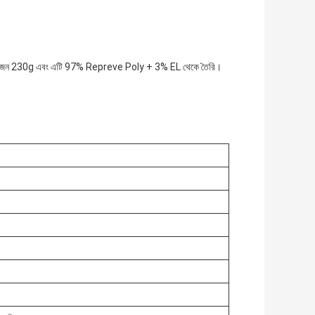
ন্দ। এর ওজন 230g এবং এটি 97% Repreve Poly + 3% EL থেকে তৈরি।