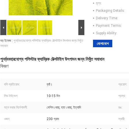
মূল্য:
Packaging Details:
Delivery Time:
Payment Terms:
Supply Ability:
বড় ইমেজ :
পুনর্ব্যবহারযোগ্য পলিস্টার ফ্যাব্রিক টেক্সটাইল উৎপাদন জন্য নিখুঁত
যোগাযোগ
সমাধান
পুনর্ব্যবহারযোগ্য পলিস্টার ফ্যাব্রিক টেক্সটাইল উৎপাদন জন্য নিখুঁত সমাধান
বিবরণ
বলি প্রতিরোধ:
হ্যাঁ।
প্রয়োগ:
লিড টাইমেল:
10-15 দিন
প্রস্থ:
যত্ন করার নির্দেশাবলী:
মেশিন ধোয়া, হাত ধোয়া, ইত্যাদি
রঙ:
ওজন:
230 গ্রাম
স্থায়ী: