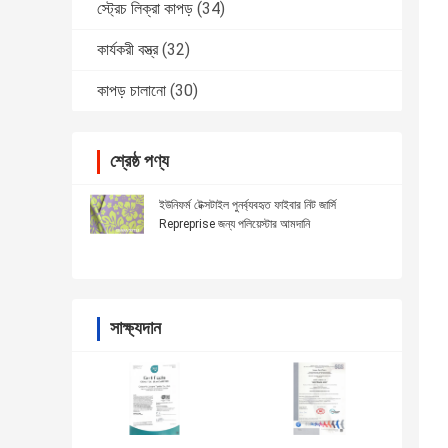
স্ট্রেচ লিক্রা কাপড়
(34)
কার্যকরী বস্ত্র
(32)
কাপড় চালানো
(30)
শ্রেষ্ঠ পণ্য
ইউনিফর্ম টেক্সটাইল পুনর্ব্যবহৃত ফাইবার নিট জার্সি
Repreprise জন্য পলিয়েস্টার আমদানি
সাক্ষ্যদান