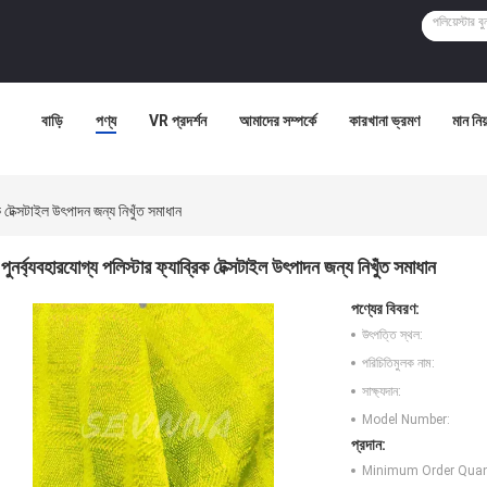
বাড়ি
পণ্য
VR প্রদর্শন
আমাদের সম্পর্কে
কারখানা ভ্রমণ
মান নিয়
িক টেক্সটাইল উৎপাদন জন্য নিখুঁত সমাধান
পুনর্ব্যবহারযোগ্য পলিস্টার ফ্যাব্রিক টেক্সটাইল উৎপাদন জন্য নিখুঁত সমাধান
পণ্যের বিবরণ:
উৎপত্তি স্থল:
পরিচিতিমুলক নাম:
সাক্ষ্যদান:
Model Number:
প্রদান:
Minimum Order Quant