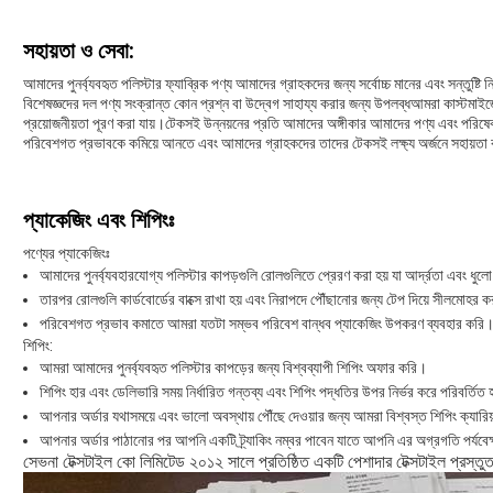
সহায়তা ও সেবা:
আমাদের পুনর্ব্যবহৃত পলিস্টার ফ্যাব্রিক পণ্য আমাদের গ্রাহকদের জন্য সর্বোচ্চ মানের এবং সন্তুষ
বিশেষজ্ঞদের দল পণ্য সংক্রান্ত কোন প্রশ্ন বা উদ্বেগ সাহায্য করার জন্য উপলব্ধআমরা কাস্টমাইজে
প্রয়োজনীয়তা পূরণ করা যায়।টেকসই উন্নয়নের প্রতি আমাদের অঙ্গীকার আমাদের পণ্য এবং পরিষেব
পরিবেশগত প্রভাবকে কমিয়ে আনতে এবং আমাদের গ্রাহকদের তাদের টেকসই লক্ষ্য অর্জনে সহায়তা ক
প্যাকেজিং এবং শিপিংঃ
পণ্যের প্যাকেজিংঃ
আমাদের পুনর্ব্যবহারযোগ্য পলিস্টার কাপড়গুলি রোলগুলিতে প্রেরণ করা হয় যা আর্দ্রতা এবং ধুল
তারপর রোলগুলি কার্ডবোর্ডের বাক্সে রাখা হয় এবং নিরাপদে পৌঁছানোর জন্য টেপ দিয়ে সীলমোহর ক
পরিবেশগত প্রভাব কমাতে আমরা যতটা সম্ভব পরিবেশ বান্ধব প্যাকেজিং উপকরণ ব্যবহার করি
শিপিং:
আমরা আমাদের পুনর্ব্যবহৃত পলিস্টার কাপড়ের জন্য বিশ্বব্যাপী শিপিং অফার করি।
শিপিং হার এবং ডেলিভারি সময় নির্ধারিত গন্তব্য এবং শিপিং পদ্ধতির উপর নির্ভর করে পরিবর্তিত 
আপনার অর্ডার যথাসময়ে এবং ভালো অবস্থায় পৌঁছে দেওয়ার জন্য আমরা বিশ্বস্ত শিপিং ক্যারি
আপনার অর্ডার পাঠানোর পর আপনি একটি ট্র্যাকিং নম্বর পাবেন যাতে আপনি এর অগ্রগতি পর্যবে
সেভনা টেক্সটাইল কো লিমিটেড ২০১২ সালে প্রতিষ্ঠিত একটি পেশাদার টেক্সটাইল প্রস্