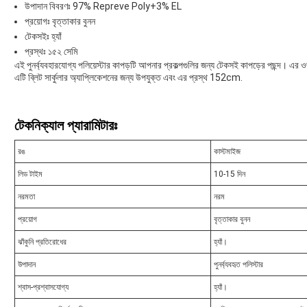
উপাদান বিবরণঃ 97% Repreve Poly+3% EL
প্রয়োগঃ বৃত্তাকার বুনন
টেকসইঃ হ্যাঁ
প্রস্থঃ ১৫২ সেমি
এই পুনর্ব্যবহারযোগ্য পলিয়েস্টার কাপড়টি আপনার প্রকল্পগুলির জন্য টেকসই কাপড়ের পছ
এটি ব্লিট সার্কুলার অ্যাপ্লিকেশনের জন্য উপযুক্ত এবং এর প্রস্থ 152cm.
টেকনিক্যাল প্যারামিটারঃ
রঙ
কাস্টমাইজ
লিড টাইম
10-15 দিন
নরমতা
নরম
প্রয়োগ
বৃত্তাকার বুনন
ঝাঁকুনি প্রতিরোধের
হ্যাঁ।
উপাদান
পুনর্ব্যবহৃত পলিস্টার
শ্বাস-প্রশ্বাসযোগ্য
হ্যাঁ।