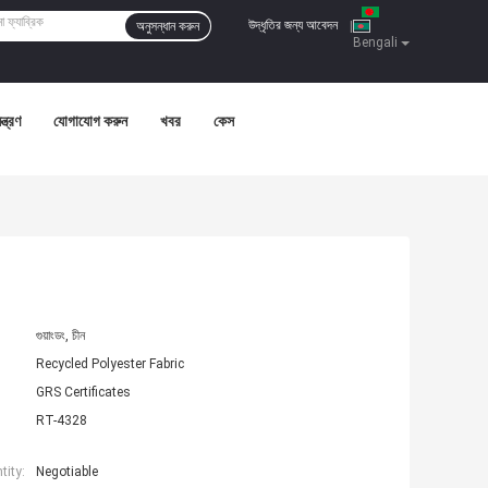
উদ্ধৃতির জন্য আবেদন
অনুসন্ধান করুন
|
Bengali
ন্ত্রণ
যোগাযোগ করুন
খবর
কেস
গুয়াংডং, চীন
Recycled Polyester Fabric
GRS Certificates
RT-4328
ity:
Negotiable