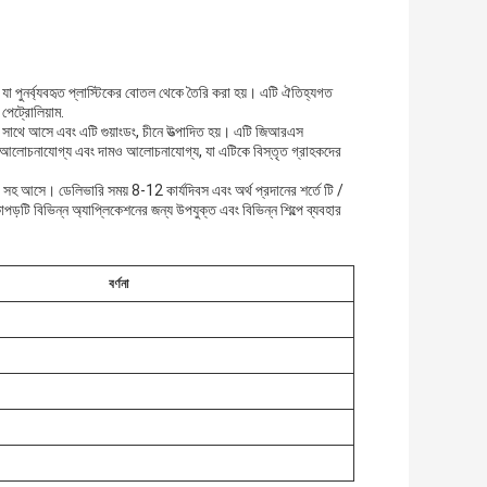
ক যা পুনর্ব্যবহৃত প্লাস্টিকের বোতল থেকে তৈরি করা হয়। এটি ঐতিহ্যগত
 পেট্রোলিয়াম.
এর সাথে আসে এবং এটি গুয়াংডং, চীনে উত্পাদিত হয়। এটি জিআরএস
রিমাণ আলোচনাযোগ্য এবং দামও আলোচনাযোগ্য, যা এটিকে বিস্তৃত গ্রাহকদের
ব সহ আসে। ডেলিভারি সময় 8-12 কার্যদিবস এবং অর্থ প্রদানের শর্তে টি /
ড়টি বিভিন্ন অ্যাপ্লিকেশনের জন্য উপযুক্ত এবং বিভিন্ন শিল্পে ব্যবহার
বর্ণনা