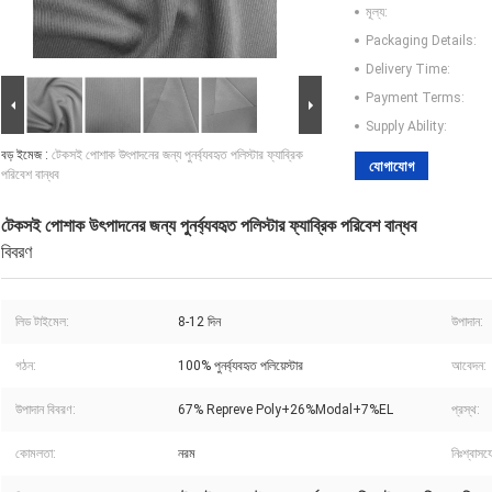
মূল্য:
Packaging Details:
Delivery Time:
Payment Terms:
Supply Ability:
বড় ইমেজ :
টেকসই পোশাক উৎপাদনের জন্য পুনর্ব্যবহৃত পলিস্টার ফ্যাব্রিক
যোগাযোগ
পরিবেশ বান্ধব
টেকসই পোশাক উৎপাদনের জন্য পুনর্ব্যবহৃত পলিস্টার ফ্যাব্রিক পরিবেশ বান্ধব
বিবরণ
লিড টাইমেল:
8-12 দিন
উপাদান:
গঠন:
100% পুনর্ব্যবহৃত পলিয়েস্টার
আবেদন:
উপাদান বিবরণ:
67% Repreve Poly+26%Modal+7%EL
প্রস্থ:
কোমলতা:
নরম
নিঃশ্বাসয