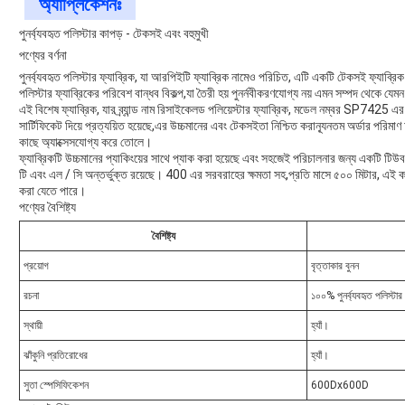
অ্যাপ্লিকেশনঃ
পুনর্ব্যবহৃত পলিস্টার কাপড় - টেকসই এবং বহুমুখী
পণ্যের বর্ণনা
পুনর্ব্যবহৃত পলিস্টার ফ্যাব্রিক, যা আরপিইটি ফ্যাব্রিক নামেও পরিচিত, এটি একটি টেকসই ফ্যাব্রি
পলিস্টার ফ্যাব্রিকের পরিবেশ বান্ধব বিকল্প,যা তৈরী হয় পুনর্নবীকরণযোগ্য নয় এমন সম্পদ থেকে যেমন
এই বিশেষ ফ্যাব্রিক, যার ব্র্যান্ড নাম রিসাইকেলড পলিয়েস্টার ফ্যাব্রিক, মডেল নম্বর SP7425 
সার্টিফিকেট দিয়ে প্রত্যয়িত হয়েছে,এর উচ্চমানের এবং টেকসইতা নিশ্চিত করান্যূনতম অর্ডার প
কাছে অ্যাক্সেসযোগ্য করে তোলে।
ফ্যাব্রিকটি উচ্চমানের প্যাকিংয়ের সাথে প্যাক করা হয়েছে এবং সহজেই পরিচালনার জন্য একটি টিউ
টি এবং এল / সি অন্তর্ভুক্ত রয়েছে। 400 এর সরবরাহের ক্ষমতা সহ,প্রতি মাসে ৫০০ মিটার, এই কাপ
করা যেতে পারে।
পণ্যের বৈশিষ্ট্য
বৈশিষ্ট্য
প্রয়োগ
বৃত্তাকার বুনন
রচনা
১০০% পুনর্ব্যবহৃত পলিস্টার
স্থায়ী
হ্যাঁ।
ঝাঁকুনি প্রতিরোধের
হ্যাঁ।
সুতা স্পেসিফিকেশন
600Dx600D