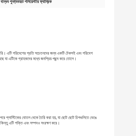
ান্ধব পুনর্ব্যবহৃত পলিয়েস্টার ফ্যাব্রিক
থেকে তৈরি। এটি পরিবেশের প্রতি সচেতনদের জন্য একটি টেকসই এবং পরিবেশ
েছে যা এটিকে গ্রাহকদের মধ্যে জনপ্রিয় পছন্দ করে তোলে।
কের পরে প্লাস্টিকের বোতল থেকে তৈরি করা হয়, যা ছোট ছোট চিপগুলিতে ভেঙে
না, কিন্তু এটি শক্তি এবং সম্পদও সংরক্ষণ করে।