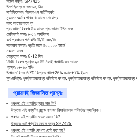
মডেল নম্বরঃ SP7425
উৎপত্তিস্থল: গুয়াংডং, চীন
সার্টিফিকেশনঃ জিআরএস সার্টিফিকেট
ন্যূনতম অর্ডার পরিমাণঃ আলোচনাযোগ্য
দাম: আলোচনাযোগ্য
প্যাকেজিং বিবরণঃ উচ্চ মানের প্যাকেজিং টিউব সঙ্গে
ডেলিভারি সময়ঃ ৮-১২ কার্যদিবস
অর্থ প্রদানের শর্তাবলীঃ টি/টি, এল/সি
সরবরাহ ক্ষমতাঃ প্রতি মাসে ৪০০,০০০ ইয়ার্ড
নরমতা: নরম
নেতৃত্বের সময়ঃ 8-12 দিন
নির্দিষ্ট বিবরণঃ পুনর্ব্যবহৃত ইউনিফাই প্লাস্টিকের বোতল
প্রস্থঃ ৫৮-৬০ ইঞ্চি
উপাদান বিশদঃ 67% রিপ্রেভ পলি+26% মডাল+7% ইএল
মূল বৈশিষ্ট্যঃ পুনর্ব্যবহারযোগ্য পলিস্টার কাপড়, পুনর্ব্যবহারযোগ্য পলিস্টার কাপড়, পুনর্ব্যবহারযোগ্য
প্রায়শই জিজ্ঞাসিত প্রশ্নঃ
প্রশ্ন: এই পণ্যটির ব্র্যান্ড নাম কি?
উত্তরঃ এই পণ্যটির ব্র্যান্ড নাম হল রিসাইকেলড পলিস্টার ফ্যাব্রিক।
প্রশ্ন: এই পণ্যটির মডেল নম্বর কি?
উত্তরঃ এই পণ্যটির মডেল নম্বর SP7425.
প্রশ্ন: এই পণ্যটি কোথায় তৈরি করা হয়?