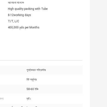
আলোচনা সাপেক্ষে
High quality packing with Tube
8-12working days
T/T, L/C
400,000 yds per Months
পুনর্ব্যবহৃত পলিয়েস্টার
নিট সার্কুলার
58-60 ইঞ্চি
োগ্য:
হ্যাঁ।