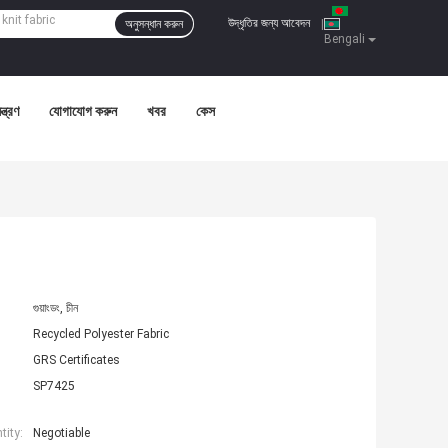
উদ্ধৃতির জন্য আবেদন
অনুসন্ধান করুন
|
Bengali
ন্ত্রণ
যোগাযোগ করুন
খবর
কেস
গুয়াংডং, চীন
Recycled Polyester Fabric
GRS Certificates
SP7425
ity:
Negotiable