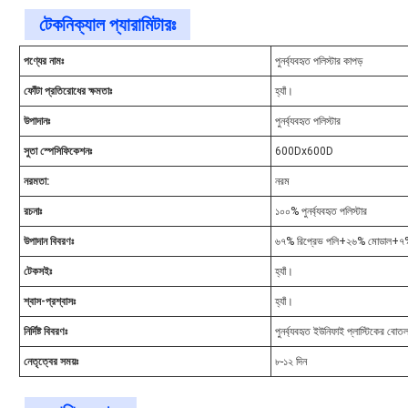
টেকনিক্যাল প্যারামিটারঃ
পণ্যের নামঃ
পুনর্ব্যবহৃত পলিস্টার কাপড়
ফোঁটা প্রতিরোধের ক্ষমতাঃ
হ্যাঁ।
উপাদানঃ
পুনর্ব্যবহৃত পলিস্টার
সুতা স্পেসিফিকেশনঃ
600Dx600D
নরমতা:
নরম
রচনাঃ
১০০% পুনর্ব্যবহৃত পলিস্টার
উপাদান বিবরণঃ
৬৭% রিপ্রেভ পলি+২৬% মোডাল+৭
টেকসইঃ
হ্যাঁ।
শ্বাস-প্রশ্বাসঃ
হ্যাঁ।
নির্দিষ্ট বিবরণঃ
পুনর্ব্যবহৃত ইউনিফাই প্লাস্টিকের বোত
নেতৃত্বের সময়ঃ
৮-১২ দিন