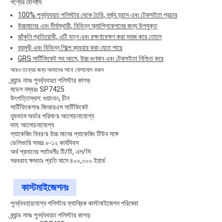
পণ্যের বৈশিষ্ট্য
100% পুনর্ব্যবহৃত পলিস্টার থেকে তৈরি, বর্জ্য হ্রাস এবং টেকসইতা প্রচার
উচ্চমানের এবং দীর্ঘস্থায়ী, বিভিন্ন অ্যাপ্লিকেশনের জন্য উপযুক্ত
ঝাঁকুনি প্রতিরোধী, এটি যত্ন এবং রক্ষণাবেক্ষণ করা সহজ করে তোলে
বহুমুখী এবং বিভিন্ন শিল্পে ব্যবহার করা যেতে পারে
GRS সার্টিফিকেট সহ আসে, উচ্চ গুণমান এবং টেকসইতা নিশ্চিত করে
আরও তথ্যের জন্য আমাদের সাথে যোগাযোগ করুন
ব্র্যান্ড নামঃ পুনর্ব্যবহৃত পলিস্টার কাপড়
মডেল নম্বরঃ SP7425
উৎপত্তিস্থল: গুয়াংডং, চীন
সার্টিফিকেশনঃ জিআরএস সার্টিফিকেট
ন্যূনতম অর্ডার পরিমাণঃ আলোচনাযোগ্য
দাম: আলোচনাযোগ্য
প্যাকেজিং বিবরণঃ উচ্চ মানের প্যাকেজিং টিউব সঙ্গে
ডেলিভারি সময়ঃ ৮-১২ কার্যদিবস
অর্থ প্রদানের শর্তাবলীঃ টি/টি, এল/সি
সরবরাহ ক্ষমতাঃ প্রতি মাসে ৪০০,০০০ ইয়ার্ড
কাস্টমাইজেশনঃ
পুনর্ব্যবহারযোগ্য পলিস্টার ফ্যাব্রিক কাস্টমাইজেশন পরিষেবা
ব্র্যান্ড নামঃ পুনর্ব্যবহৃত পলিস্টার কাপড়