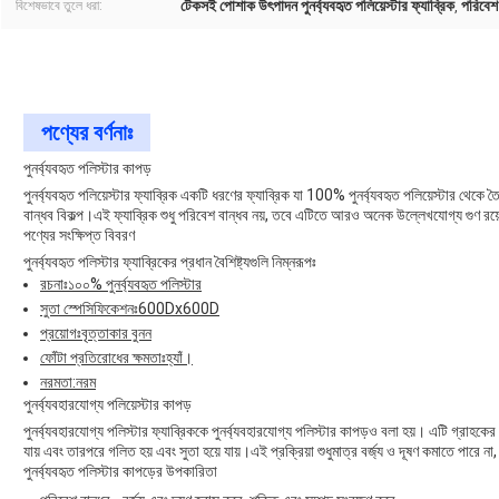
টেকসই পোশাক উৎপাদন পুনর্ব্যবহৃত পলিয়েস্টার ফ্যাব্রিক
পরিবেশ ব
বিশেষভাবে তুলে ধরা:
,
পণ্যের বর্ণনাঃ
পুনর্ব্যবহৃত পলিস্টার কাপড়
পুনর্ব্যবহৃত পলিয়েস্টার ফ্যাব্রিক একটি ধরণের ফ্যাব্রিক যা 100% পুনর্ব্যবহৃত পলিয়েস্টার 
বান্ধব বিকল্প।এই ফ্যাব্রিক শুধু পরিবেশ বান্ধব নয়, তবে এটিতে আরও অনেক উল্লেখযোগ্য গুণ রয়
পণ্যের সংক্ষিপ্ত বিবরণ
পুনর্ব্যবহৃত পলিস্টার ফ্যাব্রিকের প্রধান বৈশিষ্ট্যগুলি নিম্নরূপঃ
রচনাঃ
১০০% পুনর্ব্যবহৃত পলিস্টার
সুতা স্পেসিফিকেশনঃ
600Dx600D
প্রয়োগঃ
বৃত্তাকার বুনন
ফোঁটা প্রতিরোধের ক্ষমতাঃ
হ্যাঁ।
নরমতা:
নরম
পুনর্ব্যবহারযোগ্য পলিয়েস্টার কাপড়
পুনর্ব্যবহারযোগ্য পলিস্টার ফ্যাব্রিককে পুনর্ব্যবহারযোগ্য পলিস্টার কাপড়ও বলা হয়। এটি গ্রাহ
যায় এবং তারপরে গলিত হয় এবং সুতা হয়ে যায়।এই প্রক্রিয়া শুধুমাত্র বর্জ্য ও দূষণ কমাতে পারে 
পুনর্ব্যবহৃত পলিস্টার কাপড়ের উপকারিতা