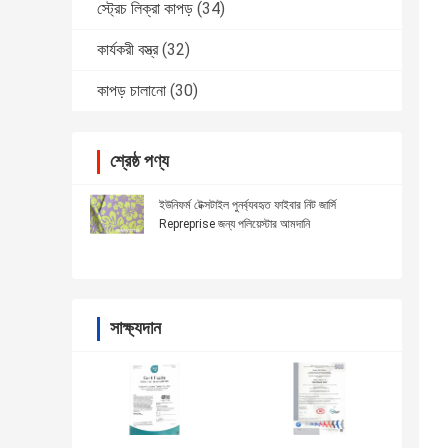
স্ট্রেচ লিক্রা কাপড়
(34)
কার্যকরী বস্ত্র
(32)
কাপড় চালানো
(30)
শ্রেষ্ঠ পণ্য
ইউনিফর্ম টেক্সটাইল পুনর্ব্যবহৃত ফাইবার নিট জার্সি
Repreprise জন্য পলিয়েস্টার আমদানি
সাক্ষ্যদান