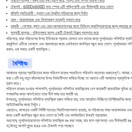
পরিবেশ বান্ধব - বর্জ্য এবং দূষণ হ্রাস করে, শক্তি এবং সম্পদ সংরক্ষণ করে
টেকসই - 600Dx600D সুতা স্পেক এটি শক্তিশালী এবং দীর্ঘস্থায়ী করে তোলে
ঝাঁকুনি প্রতিরোধী - ভ্রমণ এবং দৈনন্দিন পরিধানের জন্য নিখুঁত
নরম - আরামদায়ক এবং বিলাসবহুল অনুভূতি প্রদান করে
বহুমুখী - পোশাক, ব্যাগ এবং হোম আসবাবপত্রের মতো বিভিন্ন অ্যাপ্লিকেশনের জন্য ব্যবহার ক
সাশ্রয়ী মূল্যের - যুক্তিসঙ্গত মূল্যে একটি টেকসই বিকল্প প্রস্তাব করে
পরিশেষে, যারা পরিবেশের উপর ইতিবাচক প্রভাব ফেলতে চান তাদের জন্য পুনর্ব্যবহৃত পলিস্টার ফ্য
বহুমুখিতা এটিকে ভোক্তা এবং ব্যবসায়ের জন্য একইভাবে জনপ্রিয় পছন্দ করে তোলে. পুনর্ব্যবহৃত পলি
করুন, এক সময়ে একটি ফ্যাব্রিক।
বৈশিষ্ট্যঃ
আমাদের গ্রহের স্থায়িত্বের জন্য পরিবেশ বান্ধব পদ্ধতিতে পরিবর্তন অত্যন্ত গুরুত্বপূর্ণ। আমরা 
করা।এটি শুধু নতুন কাঁচামালের উপর নির্ভরশীলতা কমিয়ে দিচ্ছে তা নয়তবে এটি আমাদের প্রাকৃতিক 
হ্রাস করে।
পরিবেশ বান্ধব হওয়ার পাশাপাশি, পুনর্ব্যবহৃত পলিস্টার ফ্যাব্রিকের বেশ কয়েকটি ব্যবহারিক সুবি
পণ্যগুলির জন্য আদর্শ,যাতে তারা দীর্ঘ সময় ধরে স্থায়ী হয়.
উপরন্তু, পুনর্ব্যবহৃত পলিস্টার ফ্যাব্রিক দ্রুত শুকিয়ে যায়, তার আর্দ্রতা-বিচ্ছিন্ন বৈশিষ্ট্যগুলির
আইটেমগুলির জন্য নিখুঁত।
এছাড়াও, কাপড়ের একটি নির্দিষ্ট স্তরের স্থিতিস্থাপকতা রয়েছে, যা পরিধানের সময় আরামদায়ক 
জন্য একটি জনপ্রিয় পছন্দ করে তোলে যা শৈলী এবং কার্যকারিতা উভয়ই প্রয়োজন.
অবশেষে, পুনর্ব্যবহারযোগ্য পলিস্টার ফ্যাব্রিক রঙ করা সহজ, যার ফলে প্রাণবন্ত এবং দীর্ঘস্থায়ী
না,কিন্তু আপনি সুন্দর রঙের এবং টেকসই পণ্য পাচ্ছেন.