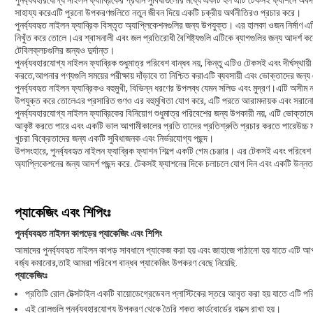
পুনর্ব্যবহারযোগ্য নাইলন ফ্যাব্রিকের প্রধান সুবিধাগুলোর মধ্যে একটি হল এটি টেকসই ফ্যাশনে অব
সাহায্য করেএটি পুরনো উপকরণগুলিতে নতুন জীবন দিয়ে একটি চক্রীয় অর্থনীতিরও প্রচার করে।
পুনর্ব্যবহৃত নাইলন ফ্যাব্রিক বিস্তৃত অ্যাপ্লিকেশনগুলির জন্য উপযুক্ত। এর হালকা ওজন নির্ম
নিখুঁত করে তোলে।এর শ্বাসনালী এবং জল প্রতিরোধী বৈশিষ্ট্যগুলি এটিকে ব্যাগগুলির জন্য আদর্শ 
টেবিলক্লচগুলির জন্যও দুর্দান্ত।
পুনর্ব্যবহারযোগ্য নাইলন ফ্যাব্রিক শুধুমাত্র পরিবেশ বান্ধব নয়, কিন্তু এটিও টেকসই এবং দীর্ঘ
করতে,আপনার পণ্যগুলি সময়ের পরীক্ষায় দাঁড়াবে তা নিশ্চিত করাএটি ব্যবসায়ী এবং ভোক্তাদের জন্য
পুনর্ব্যবহৃত নাইলন ফ্যাব্রিকও বহুমুখী, বিভিন্ন ধরণের উপলব্ধ যেমন সলিড এবং মুদ্রণ।এটি অসীম 
উপযুক্ত করে তোলেএর প্রসারিত গুণও এর বহুমুখিতা যোগ করে, এটি পরতে আরামদায়ক এবং সরা
পুনর্ব্যবহারযোগ্য নাইলন ফ্যাব্রিকের বিনিয়োগ শুধুমাত্র পরিবেশের জন্য উপকারী নয়, এটি ভোক্তা
আকৃষ্ট করতে পারে এবং একটি ভাল আগামীকালের প্রতি তাদের প্রতিশ্রুতি প্রচার করতে পারেউচ্চ মা
খুচরা বিক্রেতাদের জন্য একটি সুবিধাজনক এবং নির্ভরযোগ্য পছন্দ।
উপসংহারে, পুনর্ব্যবহৃত নাইলন ফ্যাব্রিক ফ্যাশন শিল্পে একটি গেম চেঞ্জার। এর টেকসই এবং পরিবেশ বান
অ্যাপ্লিকেশনের জন্য আদর্শ পছন্দ করে. টেকসই ফ্যাশনের দিকে চলাচলে যোগ দিন এবং একটি উন্নত আ
প্যাকেজিং এবং শিপিংঃ
পুনর্ব্যবহৃত নাইলন কাপড়ের প্যাকেজিং এবং শিপিং
আমাদের পুনর্ব্যবহৃত নাইলন কাপড় সাবধানে প্যাকেজ করা হয় এবং জাহাজে পাঠানো হয় যাতে এটি
বর্জ্য কমানোর,তাই আমরা পরিবেশ বান্ধব প্যাকেজিং উপকরণ বেছে নিয়েছি.
প্যাকেজিংঃ
প্রতিটি রোল টেক্সটাইল একটি বায়োডেগ্রেডেবল প্লাস্টিকের স্তরে আবৃত করা হয় যাতে এটি পরিব
এই রোলগুলি পুনর্ব্যবহারযোগ্য উপকরণ থেকে তৈরি শক্ত কার্ডবোর্ডের বাক্সে রাখা হয়।