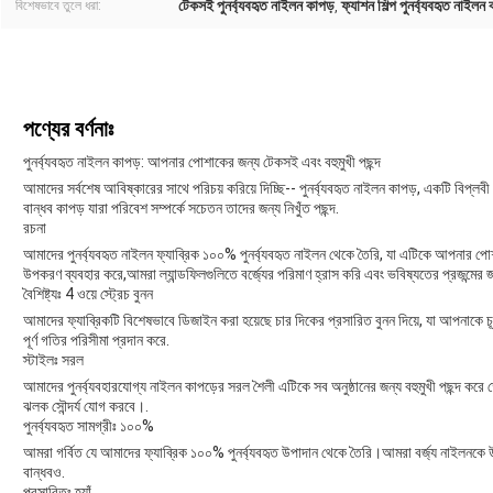
টেকসই পুনর্ব্যবহৃত নাইলন কাপড়
ফ্যাশন শিল্প পুনর্ব্যবহৃত নাইলন
বিশেষভাবে তুলে ধরা:
,
পণ্যের বর্ণনাঃ
পুনর্ব্যবহৃত নাইলন কাপড়: আপনার পোশাকের জন্য টেকসই এবং বহুমুখী পছন্দ
আমাদের সর্বশেষ আবিষ্কারের সাথে পরিচয় করিয়ে দিচ্ছি-- পুনর্ব্যবহৃত নাইলন কাপড়, একটি বিপ
বান্ধব কাপড় যারা পরিবেশ সম্পর্কে সচেতন তাদের জন্য নিখুঁত পছন্দ.
রচনা
আমাদের পুনর্ব্যবহৃত নাইলন ফ্যাব্রিক ১০০% পুনর্ব্যবহৃত নাইলন থেকে তৈরি, যা এটিকে আপনার পো
উপকরণ ব্যবহার করে,আমরা ল্যান্ডফিলগুলিতে বর্জ্যের পরিমাণ হ্রাস করি এবং ভবিষ্যতের প্রজন্মের
বৈশিষ্ট্যঃ 4 ওয়ে স্ট্রেচ বুনন
আমাদের ফ্যাব্রিকটি বিশেষভাবে ডিজাইন করা হয়েছে চার দিকের প্রসারিত বুনন দিয়ে, যা আপনাকে
পূর্ণ গতির পরিসীমা প্রদান করে.
স্টাইলঃ সরল
আমাদের পুনর্ব্যবহারযোগ্য নাইলন কাপড়ের সরল শৈলী এটিকে সব অনুষ্ঠানের জন্য বহুমুখী পছন্দ 
ঝলক সৌন্দর্য যোগ করবে।.
পুনর্ব্যবহৃত সামগ্রীঃ ১০০%
আমরা গর্বিত যে আমাদের ফ্যাব্রিক ১০০% পুনর্ব্যবহৃত উপাদান থেকে তৈরি।আমরা বর্জ্য নাইলনকে উ
বান্ধবও.
প্রসারিতঃ হ্যাঁ