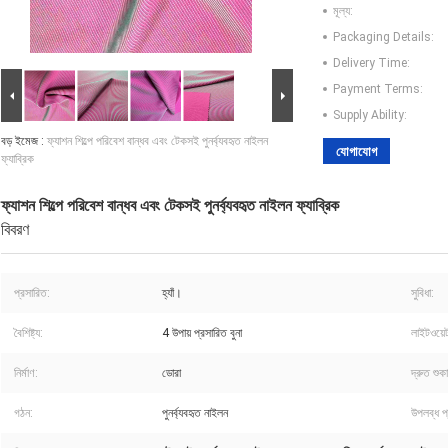
মূল্য:
Packaging Details:
Delivery Time:
Payment Terms:
Supply Ability:
বড় ইমেজ :
ফ্যাশন শিল্পে পরিবেশ বান্ধব এবং টেকসই পুনর্ব্যবহৃত নাইলন
যোগাযোগ
ফ্যাব্রিক
ফ্যাশন শিল্পে পরিবেশ বান্ধব এবং টেকসই পুনর্ব্যবহৃত নাইলন ফ্যাব্রিক
বিবরণ
প্রসারিত:
হ্যাঁ।
সুবিধা:
বৈশিষ্ট্য:
4 উপায় প্রসারিত বুনা
লাইটওয়ে
নির্মাণ:
ডোরা
দ্রুত শুক
গঠন:
পুনর্ব্যবহৃত নাইলন
উপলব্ধ প