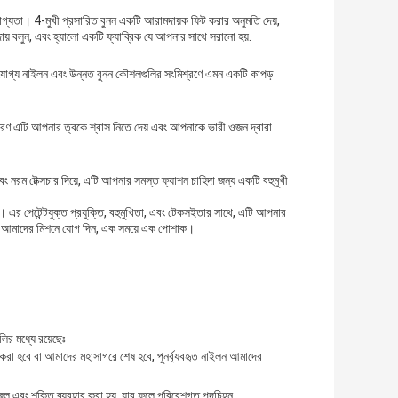
তযোগ্যতা। 4-মুখী প্রসারিত বুনন একটি আরামদায়ক ফিট করার অনুমতি দেয়,
় বলুন, এবং হ্যালো একটি ফ্যাব্রিক যে আপনার সাথে সরানো হয়.
ারযোগ্য নাইলন এবং উন্নত বুনন কৌশলগুলির সংমিশ্রণে এমন একটি কাপড়
।কারণ এটি আপনার ত্বকে শ্বাস নিতে দেয় এবং আপনাকে ভারী ওজন দ্বারা
বং নরম টেক্সচার দিয়ে, এটি আপনার সমস্ত ফ্যাশন চাহিদা জন্য একটি বহুমুখী
। এর পেটেন্টযুক্ত প্রযুক্তি, বহুমুখিতা, এবং টেকসইতার সাথে, এটি আপনার
 জন্য আমাদের মিশনে যোগ দিন, এক সময়ে এক পোশাক।
ির মধ্যে রয়েছেঃ
রণ করা হবে বা আমাদের মহাসাগরে শেষ হবে, পুনর্ব্যবহৃত নাইলন আমাদের
ম জল এবং শক্তি ব্যবহার করা হয়, যার ফলে পরিবেশগত পদচিহ্ন