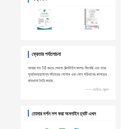
ক্রেতার পর্যালোচনা
আমরা গত 10 বছরে সেভনা টেক্সটাইল কাপড় কিনেছি এবং তারা
পুনর্ব্যবহারযোগ্য সাঁতারের পোশাক এবং যোগ পরিধানের কাপড়ের
কারখানা তৈরি করছে
—— ডেভিড জোন্স
তোমার দর্শন লগ করা অনলাইন চ্যাট এখন