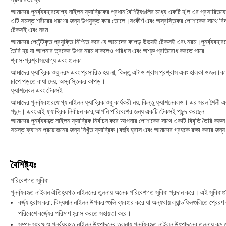
আমাদের পুনর্ব্যবহারযোগ্য নাইলন ফ্যাব্রিকের প্রধান বৈশিষ্ট্যগুলির মধ্যে একটি হ'ল এর প্রসারি
এটি সমস্ত শরীরের ধরণের জন্য উপযুক্ত করে তোলে।সংকীর্ণ এবং অস্বস্তিকর পোশাকের সাথে বিদায
টেকসই এবং নরম
আমাদের পেটেন্টকৃত প্রযুক্তি নিশ্চিত করে যে আমাদের কাপড় উভয়ই টেকসই এবং নরম।পুনর্ব্যবহ
তৈরি হয় যা আপনার ত্বকের উপর নরম থাকলেও পরিধান এবং অশ্রু প্রতিরোধ করতে পারে.
শ্বাস-প্রশ্বাসযোগ্য এবং হালকা
আমাদের ফ্যাব্রিক শুধু নরম এবং প্রসারিত হয় না, কিন্তু এটাও শ্বাস প্রশ্বাস এবং হালকা ওজন
চাপে পড়তে বাধা দেয়, অস্বস্তিকর কাপড়।
ফ্যাশনেবল এবং টেকসই
আমাদের পুনর্ব্যবহারযোগ্য নাইলন ফ্যাব্রিক শুধু কার্যকরী নয়, কিন্তু ফ্যাশনেবলও। এর সরল শৈলী এ
পছন্দ। এবং এই ফ্যাব্রিক নির্বাচন করে,আপনি পরিবেশের জন্য একটি টেকসই পছন্দ করছেন.
আমাদের পুনর্ব্যবহৃত নাইলন ফ্যাব্রিক নির্বাচন করে আপনার পোশাকের সাথে একটি বিবৃতি তৈরি করুন
সমস্ত ফ্যাশন প্রয়োজনের জন্য নিখুঁত ফ্যাব্রিক।বর্জ্য হ্রাস এবং আমাদের গ্রহকে রক্ষা করার
বৈশিষ্ট্যঃ
পরিবেশগত সুবিধা
পুনর্ব্যবহৃত নাইলন ঐতিহ্যগত নাইলনের তুলনায় অনেক পরিবেশগত সুবিধা প্রদান করে। এই সুবিধাগুল
বর্জ্য হ্রাস করা: বিদ্যমান নাইলন উপকরণগুলি ব্যবহার করে যা অন্যথায় ল্যান্ডফিলগুলিতে প্রে
পরিবেশে বর্জ্যের পরিমাণ হ্রাস করতে সহায়তা করে।
সম্পদ সংরক্ষণঃ পুনর্ব্যবহৃত নাইলন উৎপাদনের তুলনায় পুনর্ব্যবহৃত নাইলন উৎপাদনের তুলনায় ক