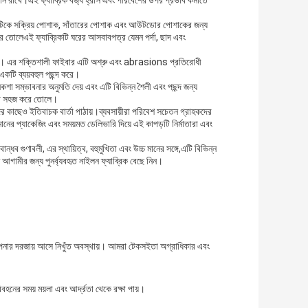
দান রাখে।এই ফ্যাব্রিক বর্জ্য হ্রাস এবং পরিবেশের উপর প্রভাব কমাতে
াণ এটিকে সক্রিয় পোশাক, সাঁতারের পোশাক এবং আউটডোর পোশাকের জন্য
করে তোলেএই ফ্যাব্রিকটি ঘরের আসবাবপত্র যেমন পর্দা, ছাদ এবং
স্থায়ী। এর শক্তিশালী ফাইবার এটি অশ্রু এবং abrasions প্রতিরোধী
 একটি ব্যয়বহুল পছন্দ করে।
নকশা সম্ভাবনার অনুমতি দেয় এবং এটি বিভিন্ন শৈলী এবং পছন্দ জন্য
নো সহজ করে তোলে।
দের কাছেও ইতিবাচক বার্তা পাঠায়।ব্যবসায়ীরা পরিবেশ সচেতন গ্রাহকদের
নের প্যাকেজিং এবং সময়মত ডেলিভারি দিয়ে এই কাপড়টি নির্মাতারা এবং
্ধব গুণাবলী, এর স্থায়িত্ব, বহুমুখিতা এবং উচ্চ মানের সঙ্গে,এটি বিভিন্ন
গামীর জন্য পুনর্ব্যবহৃত নাইলন ফ্যাব্রিক বেছে নিন।
 আপনার দরজায় আসে নিখুঁত অবস্থায়। আমরা টেকসইতা অগ্রাধিকার এবং
হনের সময় ময়লা এবং আর্দ্রতা থেকে রক্ষা পায়।