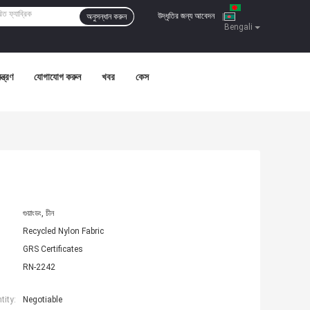
উদ্ধৃতির জন্য আবেদন
অনুসন্ধান করুন
|
Bengali
ন্ত্রণ
যোগাযোগ করুন
খবর
কেস
গুয়াংডং, চীন
Recycled Nylon Fabric
GRS Certificates
RN-2242
ity:
Negotiable