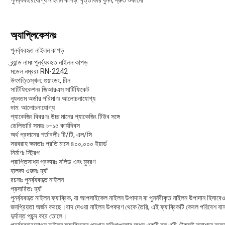
পুনর্ব্যবহারযোগ্য নাইলন কাপড়: বৃত্তাকার বুনন, দ্রুত শুকানো
অ্যাপ্লিকেশনঃ
পুনর্ব্যবহৃত নাইলন কাপড়
ব্র্যান্ড নামঃ পুনর্ব্যবহৃত নাইলন কাপড়
মডেল নম্বরঃ RN-2242
উৎপত্তিস্থল: গুয়াংডং, চীন
সার্টিফিকেশনঃ জিআরএস সার্টিফিকেট
ন্যূনতম অর্ডার পরিমাণঃ আলোচনাযোগ্য
দাম: আলোচনাযোগ্য
প্যাকেজিং বিবরণঃ উচ্চ মানের প্যাকেজিং টিউব সঙ্গে
ডেলিভারি সময়ঃ ৮-১৫ কার্যদিবস
অর্থ প্রদানের শর্তাবলীঃ টি/টি, এল/সি
সরবরাহ ক্ষমতাঃ প্রতি মাসে ৪০০,০০০ ইয়ার্ড
নির্মাণঃ স্ট্রিপ
প্রাপ্তিসাধ্য প্রকারঃ সলিড এবং মুদ্রণ
হালকা ওজনঃ হ্যাঁ
রচনাঃ পুনর্ব্যবহৃত নাইলন
প্রসারিতঃ হ্যাঁ
পুনর্ব্যবহৃত নাইলন ফ্যাব্রিক, যা আপসাইকেল নাইলন উপাদান বা পুনর্নবীকৃত নাইলন উপাদান হিসাবেও
জনপ্রিয়তা অর্জন করছে।বাদ দেওয়া নাইলন উপকরণ থেকে তৈরি, এই ফ্যাব্রিকটি কেবল পরিবেশ বান্ধ
দুর্দান্ত পছন্দ করে তোলে।