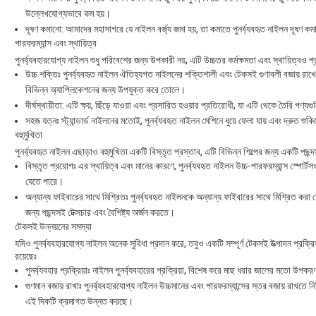
উল্লেখযোগ্যভাবে কম হয়।
দূষণ কমানো: আমাদের মহাসাগরে যে নাইলন বর্জ্য জমা হয়, তা কমাতে পুনর্ব্যবহৃত নাইলন দূষণ কম
পারফরম্যান্স এবং স্থায়িত্ব
পুনর্ব্যবহারযোগ্য নাইলন শুধু পরিবেশের জন্য উপকারী নয়, এটি উচ্চতর কর্মক্ষমতা এবং স্থায়িত্বও প
উচ্চ শক্তিঃ পুনর্ব্যবহৃত নাইলন ঐতিহ্যগত নাইলনের শক্তিশালী এবং টেকসই গুণাবলী বজায় রাখে
বিভিন্ন অ্যাপ্লিকেশনের জন্য উপযুক্ত করে তোলে।
দীর্ঘস্থায়ীতা: এটি ক্ষয়, ছিঁড়ে যাওয়া এবং প্রসারিত হওয়ার প্রতিরোধী, যা এটি থেকে তৈরি পণ্যগুল
সহজ যত্নঃ স্ট্যান্ডার্ড নাইলনের মতোই, পুনর্ব্যবহৃত নাইলন মেশিনে ধুয়ে ফেলা যায় এবং দ্রুত শ
বহুমুখিতা
পুনর্ব্যবহৃত নাইলন এছাড়াও বহুমুখিতা একটি বিস্তৃত প্রস্তাব, এটি বিভিন্ন শিল্পের জন্য একটি পছ
বিস্তৃত প্রয়োগঃ এর স্থায়িত্ব এবং মানের কারণে, পুনর্ব্যবহৃত নাইলন উচ্চ-পারফরম্যান্স স্পোর
যেতে পারে।
অন্যান্য ফাইবারের সাথে মিশ্রিতঃ পুনর্ব্যবহৃত নাইলনকে অন্যান্য ফাইবারের সাথে মিশ্রিত করা য
জন্য পছন্দসই টেক্সচার এবং বৈশিষ্ট্য অর্জন করতে।
টেকসই উন্নয়নের সমস্যা
যদিও পুনর্ব্যবহারযোগ্য নাইলন অনেক সুবিধা প্রদান করে, তবুও একটি সম্পূর্ণ টেকসই উত্পাদন প্রক্রিয
রয়েছেঃ
পুনর্ব্যবহার প্রক্রিয়াঃ নাইলন পুনর্ব্যবহারের প্রক্রিয়া, বিশেষ করে মাছ ধরার জালের মতো উ
গুণমান বজায় রাখাঃ পুনর্ব্যবহারযোগ্য নাইলন উচ্চমানের এবং পারফরম্যান্সের স্তর বজায় রাখতে নিশ
এই দিকটি ক্রমাগত উন্নত করছে।