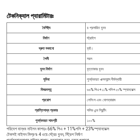
টেকনিক্যাল প্যারামিটারঃ
বৈশিষ্ট্য
৪ প্রসারিত বুনন
নির্মাণ
স্ট্রাইপ
দ্রুত শুকানো
হ্যাঁ।
শৈলী
সরল
বুনন নির্মাণ
বৃত্তাকার বুনন
সুবিধা
পুনর্ব্যবহৃত এক্সল্যান্স দীর্ঘস্থায়ী
বিষয়বস্তু
৬৬% পিএ+১১% পলি+২৩% স্প্যানডেক্স
প্রয়োগ
লেগিংস এবং যোগব্যায়াম
প্রাপ্তিসাধ্য প্রকার
সলিড এন্ড প্রিন্টিং
পুনর্ব্যবহৃত সামগ্রী
১০০%
পরিবেশ বান্ধব নাইলন কাপড়ঃ 66% পিএ + 11%পলি + 23%স্প্যানডেক্স
টেকসই নাইলন মিশ্রণঃ 4 ওয়ে স্ট্রেচ বুনন, স্ট্রিপ নির্মাণ