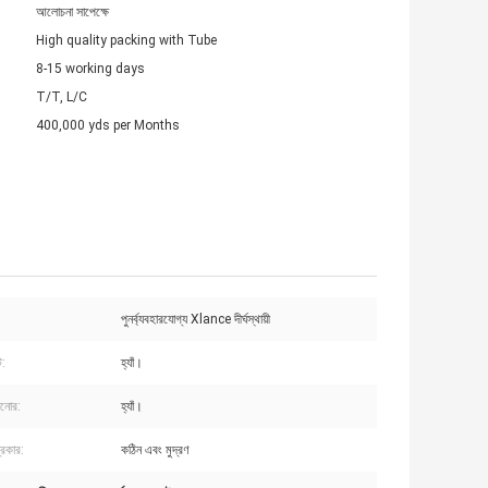
আলোচনা সাপেক্ষে
High quality packing with Tube
8-15 working days
T/T, L/C
400,000 yds per Months
পুনর্ব্যবহারযোগ্য Xlance দীর্ঘস্থায়ী
ট:
হ্যাঁ।
ানোর:
হ্যাঁ।
্রকার:
কঠিন এবং মুদ্রণ