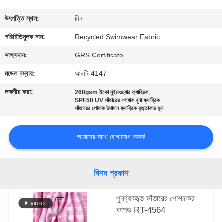
ভ্রমণ
উৎপত্তি স্থল:
চীন
মান
পরিচিতিমুলক নাম:
Recycled Swimwear Fabric
নিয়ন্ত্রণ
সাক্ষ্যদান:
GRS Certificate
মডেল নম্বার:
আরটি-4147
যোগাযোগ
লক্ষণীয় করা:
,
260gsm ইকো সুইমওয়্যার ফ্যাব্রিক
,
করুন
SPF50 UV সাঁতারের পোষাক বুনা ফ্যাব্রিক
সাঁতারের পোষাক উপাদান ফ্যাব্রিক বৃত্তাকার বুনা
খবর
আমাদের সাথে যোগাযোগ করুন!
কেস
বিশদ প্রকাশ
সাইট
পুনর্ব্যবহৃত সাঁতারের পোশাকের
কাপড় RT-4564
ম্যাপ