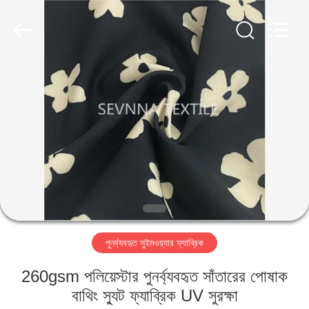
2026
SEVNNA
TEXTILE.
All
Rights
Reserved.
বাড়ি
পণ্য
VR
প্রদর্শন
আমাদের
পুনর্ব্যবহৃত সুইমওয়্যার ফ্যাব্রিক
সম্পর্কে
260gsm পলিয়েস্টার পুনর্ব্যবহৃত সাঁতারের পোষাক
কারখানা
বাথিং স্যুট ফ্যাব্রিক UV সুরক্ষা