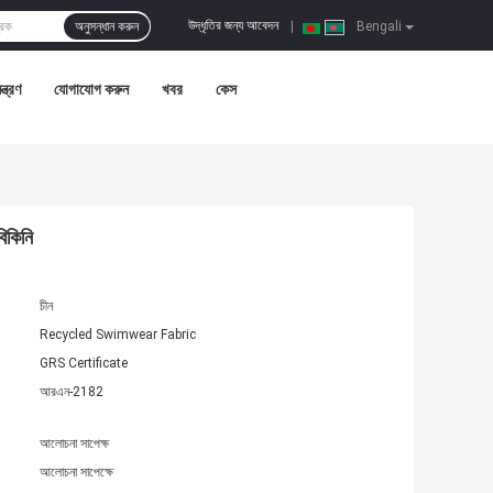
উদ্ধৃতির জন্য আবেদন
অনুসন্ধান করুন
|
Bengali
ন্ত্রণ
যোগাযোগ করুন
খবর
কেস
বিকিনি
চীন
Recycled Swimwear Fabric
GRS Certificate
আরএন-2182
আলোচনা সাপেক্ষ
আলোচনা সাপেক্ষে