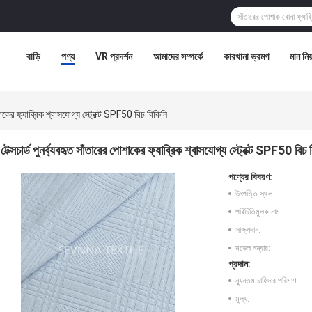
বাড়ি
পণ্য
VR প্রদর্শন
আমাদের সম্পর্কে
কারখানা ভ্রমণ
মান নিয়
পোশাকের ফ্যাব্রিক শ্বাসযোগ্য স্ট্রেক্ট SPF50 বিচ বিকিনি
টেক্সচার্ড পুনর্ব্যবহৃত সাঁতারের পোশাকের ফ্যাব্রিক শ্বাসযোগ্য স্ট্রেক্ট SPF50 বিচ 
পণ্যের বিবরণ:
উৎপত্তি স্থল:
পরিচিতিমুলক নাম:
সাক্ষ্যদান:
মডেল নম্বার:
প্রদান:
ন্যূনতম চাহিদার পরিমাণ:
মূল্য: