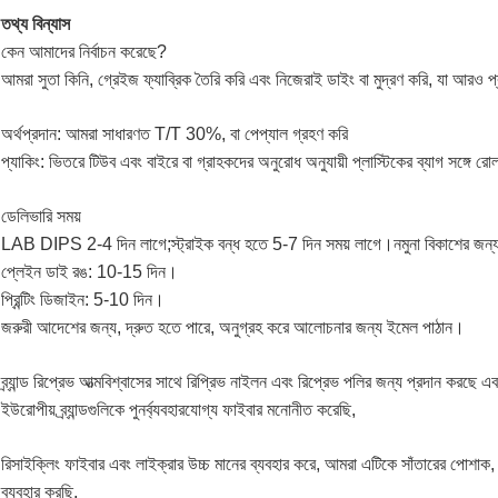
তথ্য বিন্যাস
কেন আমাদের নির্বাচন করেছে?
আমরা সুতা কিনি, গ্রেইজ ফ্যাব্রিক তৈরি করি এবং নিজেরাই ডাইং বা মুদ্রণ করি, যা আরও 
অর্থপ্রদান: আমরা সাধারণত T/T 30%, বা পেপ্যাল ​​গ্রহণ করি
প্যাকিং: ভিতরে টিউব এবং বাইরে বা গ্রাহকদের অনুরোধ অনুযায়ী প্লাস্টিকের ব্যাগ সঙ্গে রোল
ডেলিভারি সময়
LAB DIPS 2-4 দিন লাগে;স্ট্রাইক বন্ধ হতে 5-7 দিন সময় লাগে।নমুনা বিকাশের জ
প্লেইন ডাই রঙ: 10-15 দিন।
প্রিন্টিং ডিজাইন: 5-10 দিন।
জরুরী আদেশের জন্য, দ্রুত হতে পারে, অনুগ্রহ করে আলোচনার জন্য ইমেল পাঠান।
ব্র্যান্ড রিপ্রেভ আত্মবিশ্বাসের সাথে রিপ্রিভ নাইলন এবং রিপ্রেভ পলির জন্য প্রদান করছে এব
ইউরোপীয় ব্র্যান্ডগুলিকে পুনর্ব্যবহারযোগ্য ফাইবার মনোনীত করেছি,
রিসাইক্লিং ফাইবার এবং লাইক্রার উচ্চ মানের ব্যবহার করে, আমরা এটিকে সাঁতারের পোশাক, অ্
ব্যবহার করছি,