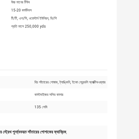
উচ্চ মানের টিউব
15-20 কার্যদিবস
টি/টি, এল/সি, ওয়েস্টার্ন ইউনিয়ন, ডি/পি
প্রতি মাসে 250,000 yds
বিচ সাঁতারের পোষাক, ট্যাঙ্কিনি, ইকো ফ্রেন্ডলি অ্যাক্টিভওয়্যার
কাস্টমাইজড সলিড কালার
135 সেমি
র স্ট্রেথ পুনর্ব্যবহৃত সাঁতারের পোশাকের ফ্যাব্রিক
,