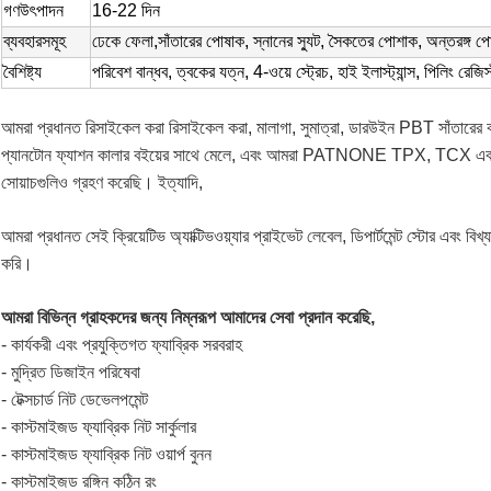
গণউৎপাদন
16-22 দিন
ব্যবহারসমূহ
ঢেকে ফেলা,
সাঁতারের পোষাক, স্নানের স্যুট, সৈকতের পোশাক, অন্তরঙ্গ 
বৈশিষ্ট্য
পরিবেশ বান্ধব, ত্বকের যত্ন, 4-ওয়ে স্ট্রেচ, হাই ইলাস্ট্যান্স, পিলিং রেজিস্ট্
আমরা প্রধানত রিসাইকেল করা রিসাইকেল করা, মালাগা, সুমাত্রা, ডারউইন PBT সাঁতারের 
প্যানটোন ফ্যাশন কালার বইয়ের সাথে মেলে, এবং আমরা PATNONE TPX, TCX এবং 
সোয়াচগুলিও গ্রহণ করেছি। ইত্যাদি,
আমরা প্রধানত সেই ক্রিয়েটিভ অ্যাক্টিভওয়্যার প্রাইভেট লেবেল, ডিপার্টমেন্ট স্টোর এবং ব
করি।
আমরা বিভিন্ন গ্রাহকদের জন্য নিম্নরূপ আমাদের সেবা প্রদান করেছি,
- কার্যকরী এবং প্রযুক্তিগত ফ্যাব্রিক সরবরাহ
- মুদ্রিত ডিজাইন পরিষেবা
- টেক্সচার্ড নিট ডেভেলপমেন্ট
- কাস্টমাইজড ফ্যাব্রিক নিট সার্কুলার
- কাস্টমাইজড ফ্যাব্রিক নিট ওয়ার্প বুনন
- কাস্টমাইজড রঙ্গিন কঠিন রং