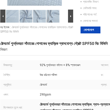
প্যাকেজিং বিবরণ:
ডেলিভারি সময়:
পরিশোধের শর্ত:
যোগানের ক্ষমতা:
বড় ইমেজ :
টেক্সচার্ড পুনর্ব্যবহৃত সাঁতারের পোশাকের ফ্যাব্রিক শ্বাসযোগ্য স্ট্রেক্ট
যোগাযোগ
SPF50 বিচ বিকিনি
টেক্সচার্ড পুনর্ব্যবহৃত সাঁতারের পোশাকের ফ্যাব্রিক শ্বাসযোগ্য স্ট্রেক্ট SPF50 বিচ বিকিনি
বিবরণ
বিষয়বস্তু:
92% পুনর্ব্যবহৃত নাইলন + 8% স্প্যানডেক্স
আবেদন:
বৈশিষ্ট্য:
উচ্চ রঙিনতা পরীক্ষা
রং:
প্রযুক্তি:
টেক্সচার্ড
প্রস্থ:
ওজন:
290gsm
টেক্সচার্ড পুনর্ব্যবহৃত সাঁতারের পোশাকের ফ্যাব্রিক
শ্বাস-প্রশ্বাসে
,
বিশেষভাবে তুলে ধরা: