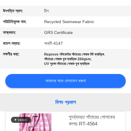
ভ্রমণ
উৎপত্তি স্থল:
চীন
মান
পরিচিতিমুলক নাম:
Recycled Swimwear Fabric
নিয়ন্ত্রণ
সাক্ষ্যদান:
GRS Certificate
মডেল নম্বার:
আরটি-4147
যোগাযোগ
লক্ষণীয় করা:
,
Repreve পলিয়েস্টার সাঁতারের পোষাক নিট ফ্যাব্রিক
,
করুন
সাঁতারের পোষাক বুনা ফ্যাব্রিক 260gsm
UV সুরক্ষা সাঁতারের পোষাক বুনা ফ্যাব্রিক
খবর
আমাদের সাথে যোগাযোগ করুন!
কেস
বিশদ প্রকাশ
সাইট
পুনর্ব্যবহৃত সাঁতারের পোশাকের
কাপড় RT-4564
ম্যাপ