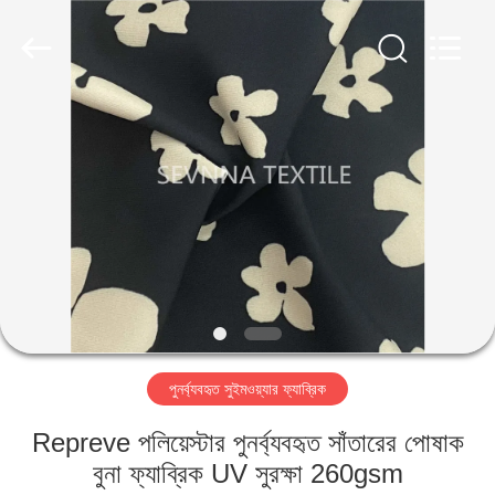
2026
SEVNNA
TEXTILE.
All
Rights
Reserved.
বাড়ি
পণ্য
VR
প্রদর্শন
আমাদের
পুনর্ব্যবহৃত সুইমওয়্যার ফ্যাব্রিক
সম্পর্কে
Repreve পলিয়েস্টার পুনর্ব্যবহৃত সাঁতারের পোষাক
কারখানা
বুনা ফ্যাব্রিক UV সুরক্ষা 260gsm