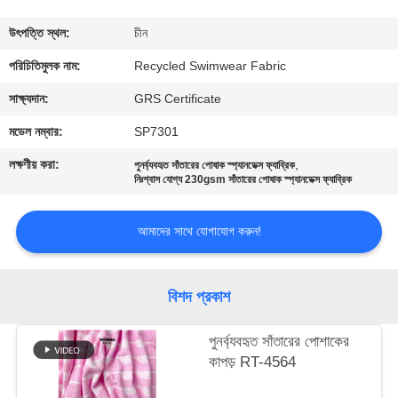
ভ্রমণ
উৎপত্তি স্থল:
চীন
মান
পরিচিতিমুলক নাম:
Recycled Swimwear Fabric
নিয়ন্ত্রণ
সাক্ষ্যদান:
GRS Certificate
মডেল নম্বার:
SP7301
যোগাযোগ
লক্ষণীয় করা:
,
পুনর্ব্যবহৃত সাঁতারের পোষাক স্প্যানডেক্স ফ্যাব্রিক
করুন
নিঃশ্বাস যোগ্য 230gsm সাঁতারের পোষাক স্প্যানডেক্স ফ্যাব্রিক
আমাদের সাথে যোগাযোগ করুন!
খবর
কেস
বিশদ প্রকাশ
পুনর্ব্যবহৃত সাঁতারের পোশাকের
সাইট
কাপড় RT-4564
ম্যাপ