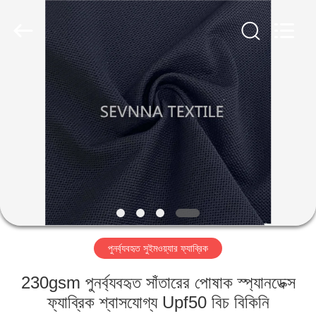
2026
SEVNNA
TEXTILE.
All
Rights
Reserved.
বাড়ি
পণ্য
VR
প্রদর্শন
আমাদের
পুনর্ব্যবহৃত সুইমওয়্যার ফ্যাব্রিক
সম্পর্কে
230gsm পুনর্ব্যবহৃত সাঁতারের পোষাক স্প্যানডেক্স
কারখানা
ফ্যাব্রিক শ্বাসযোগ্য Upf50 বিচ বিকিনি