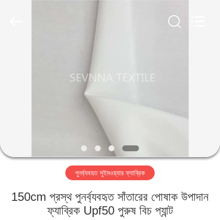
2026
SEVNNA
TEXTILE.
All
Rights
Reserved.
বাড়ি
পণ্য
VR
প্রদর্শন
আমাদের
পুনর্ব্যবহৃত সুইমওয়্যার ফ্যাব্রিক
সম্পর্কে
150cm প্রস্থ পুনর্ব্যবহৃত সাঁতারের পোষাক উপাদান
কারখানা
ফ্যাব্রিক Upf50 পুরুষ বিচ প্যান্ট