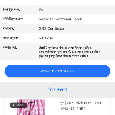
ভ্রমণ
উৎপত্তি স্থল:
চীন
মান
পরিচিতিমুলক নাম:
Recycled Swimwear Fabric
নিয়ন্ত্রণ
সাক্ষ্যদান:
GRS Certificate
মডেল নম্বার:
RT-4234
যোগাযোগ
লক্ষণীয় করা:
,
Upf50 পুনর্ব্যবহৃত সাঁতারের পোষাক উপাদান ফ্যাব্রিক
,
করুন
150 সেমি প্রস্থ পুনর্ব্যবহৃত সাঁতারের পোষাক উপাদান ফ্যাব্রিক
বৃত্তাকার বুনা পুনর্ব্যবহৃত সাঁতারের পোশাক ফ্যাব্রিক
খবর
আমাদের সাথে যোগাযোগ করুন!
কেস
বিশদ প্রকাশ
সাইট
পুনর্ব্যবহৃত সাঁতারের পোশাকের
কাপড় RT-4564
ম্যাপ