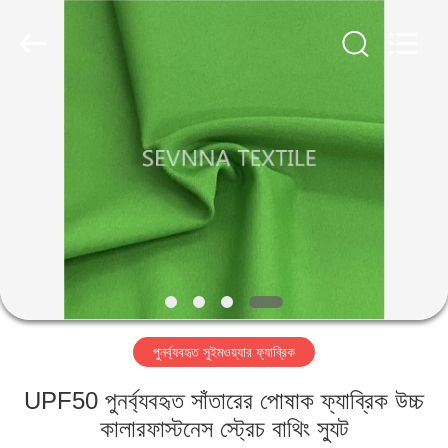
2026
SEVNNA
TEXTILE.
All
Rights
Reserved.
বাড়ি
পণ্য
VR
প্রদর্শন
আমাদের
পুনর্ব্যবহৃত সুইমওয়্যার ফ্যাব্রিক
সম্পর্কে
UPF50 পুনর্ব্যবহৃত সাঁতারের পোষাক ফ্যাব্রিক উচ্চ
কারখানা
কালারফাস্টনেস স্ট্রেচ বাথিং স্যুট