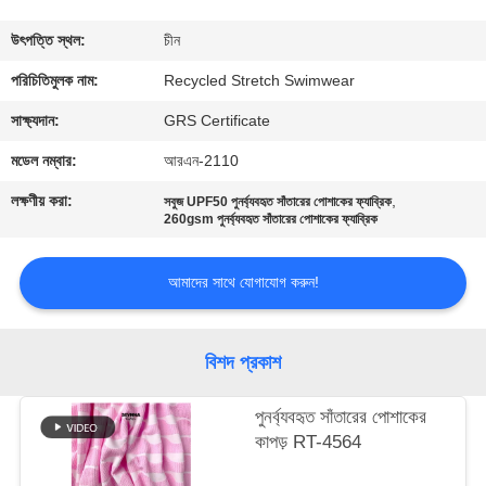
ভ্রমণ
উৎপত্তি স্থল:
চীন
মান
পরিচিতিমুলক নাম:
Recycled Stretch Swimwear
নিয়ন্ত্রণ
সাক্ষ্যদান:
GRS Certificate
মডেল নম্বার:
আরএন-2110
যোগাযোগ
লক্ষণীয় করা:
,
সবুজ UPF50 পুনর্ব্যবহৃত সাঁতারের পোশাকের ফ্যাব্রিক
করুন
260gsm পুনর্ব্যবহৃত সাঁতারের পোশাকের ফ্যাব্রিক
আমাদের সাথে যোগাযোগ করুন!
খবর
কেস
বিশদ প্রকাশ
পুনর্ব্যবহৃত সাঁতারের পোশাকের
সাইট
কাপড় RT-4564
ম্যাপ