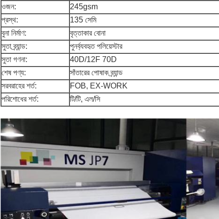
ওজন:
245gsm
প্রস্থ:
135 সেমি
বুনা নির্মাণ:
বৃত্তাকার বোনা
সুতা ব্র্যান্ড:
পুনর্ব্যবহৃত পলিয়েস্টার
সুতা গণনা:
40D/12F 70D
শেষ পণ্য:
সাঁতারের পোষাক ব্র্যান্ড
সরবরাহের শর্ত:
FOB, EX-WORK
পরিশোধের শর্ত:
টি/টি, এল/সি