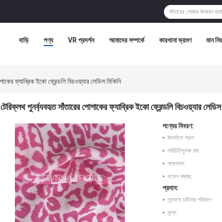
বাড়ি
পণ্য
VR প্রদর্শন
আমাদের সম্পর্কে
কারখানা ভ্রমণ
মান নিয়
োশাকের ফ্যাব্রিক ইকো ফ্রেন্ডলি বিচওয়্যার লেডিস বিকিনি
টেরিক্লথ পুনর্ব্যবহৃত সাঁতারের পোশাকের ফ্যাব্রিক ইকো ফ্রেন্ডলি বিচওয়্যার লেডিস
পণ্যের বিবরণ:
উৎপত্তি স্থল:
পরিচিতিমুলক নাম:
সাক্ষ্যদান:
মডেল নম্বার:
প্রদান:
ন্যূনতম চাহিদার পরিমাণ:
মূল্য: