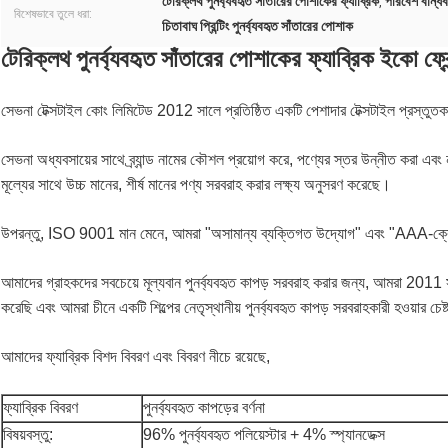
টেরিক্লথ পুনর্ব্যবহৃত সাঁতারের পোশাকের ফ্যাব্রিক
পরিবেশ বান্ধব
,
বিশেষভাবে তুলে ধরা:
চিতাবাঘ প্রিন্টিং পুনর্ব্যবহৃত সাঁতারের পোশাক
টেরিক্লথ পুনর্ব্যবহৃত সাঁতারের পোশাকের ফ্যাব্রিক ইকো ফ্রে
সেভনা টেক্সটাইল কোং লিমিটেড 2012 সালে প্রতিষ্ঠিত একটি পেশাদার টেক্সটাইল প্রস্তু
সেভনা অধ্যবসায়ের সাথে ব্র্যান্ড নামের কৌশল প্রয়োগ করে, পণ্যের স্তর উন্নীত করা এবং 
মূল্যের সাথে উচ্চ মানের, শীর্ষ মানের পণ্য সরবরাহ করার লক্ষ্য অনুসরণ করেছে।
উপরন্তু, ISO 9001 মান মেনে, আমরা "অসামান্য ব্যক্তিগত উদ্যোগ" এবং "AAA-ক্রেড
আমাদের গ্রাহকদের সবচেয়ে মূল্যবান পুনর্ব্যবহৃত কাপড় সরবরাহ করার জন্য, আমরা 2011 সা
করেছি এবং আমরা চীনে একটি শিল্পের নেতৃস্থানীয় পুনর্ব্যবহৃত কাপড় সরবরাহকারী হওয়ার চেষ্
আমাদের ফ্যাব্রিক বিশদ বিবরণ এবং বিবরণ নীচে রয়েছে,
ফ্যাব্রিক বিবরণ
পুনর্ব্যবহৃত কাপড়ের বর্ণনা
বিষয়বস্তু:
96% পুনর্ব্যবহৃত পলিয়েস্টার + 4% স্প্যানডেক্স