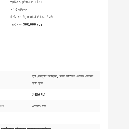
প্যাকিং জন্য উচ্চ মানের টিউব
7-10 কার্যদিবস
টি/টি, এল/সি, ওয়েস্টার্ন ইউনিয়ন, ডি/পি
প্রতি মাসে 300,000 yds
হাই এন্ড সুইম ফ্যাব্রিক, স্ট্রেচ সাঁতারের পোষাক, টেকসই
স্নান স্যুট
245GSM
িয়া:
ওয়েফটিং নিট