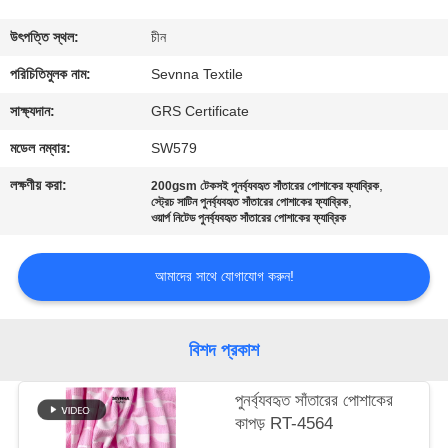
ভ্রমণ
উৎপত্তি স্থল:
চীন
মান
পরিচিতিমুলক নাম:
Sevnna Textile
নিয়ন্ত্রণ
সাক্ষ্যদান:
GRS Certificate
মডেল নম্বার:
SW579
যোগাযোগ
লক্ষণীয় করা:
,
200gsm টেকসই পুনর্ব্যবহৃত সাঁতারের পোশাকের ফ্যাব্রিক
,
করুন
স্ট্রেচ সাটিন পুনর্ব্যবহৃত সাঁতারের পোশাকের ফ্যাব্রিক
ওয়ার্প নিটেড পুনর্ব্যবহৃত সাঁতারের পোশাকের ফ্যাব্রিক
খবর
আমাদের সাথে যোগাযোগ করুন!
কেস
বিশদ প্রকাশ
সাইট
পুনর্ব্যবহৃত সাঁতারের পোশাকের
কাপড় RT-4564
ম্যাপ