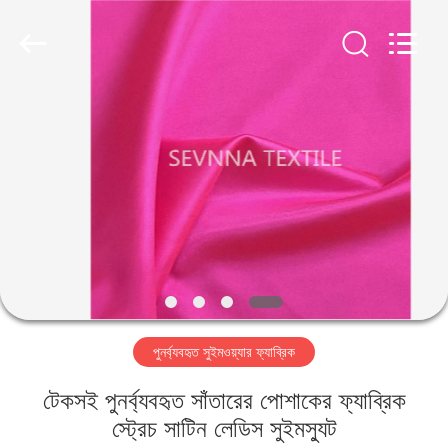
2026
SEVNNA
TEXTILE.
All
Rights
Reserved.
বাড়ি
পণ্য
VR
প্রদর্শন
আমাদের
পুনর্ব্যবহৃত সুইমওয়্যার ফ্যাব্রিক
সম্পর্কে
টেকসই পুনর্ব্যবহৃত সাঁতারের পোশাকের ফ্যাব্রিক
কারখানা
স্ট্রেচ সাটিন লেডিস সুইমস্যুট