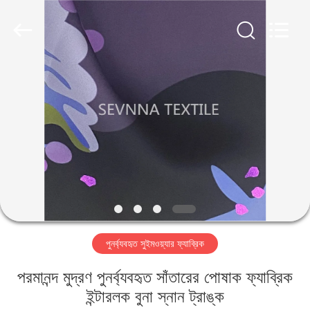
2026
SEVNNA
TEXTILE.
All
Rights
Reserved.
বাড়ি
পণ্য
VR
প্রদর্শন
আমাদের
পুনর্ব্যবহৃত সুইমওয়্যার ফ্যাব্রিক
সম্পর্কে
পরমানন্দ মুদ্রণ পুনর্ব্যবহৃত সাঁতারের পোষাক ফ্যাব্রিক
কারখানা
ইন্টারলক বুনা স্নান ট্রাঙ্ক