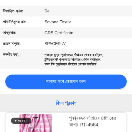
ভ্রমণ
উৎপত্তি স্থল:
চীন
মান
পরিচিতিমুলক নাম:
Sevnna Textile
নিয়ন্ত্রণ
সাক্ষ্যদান:
GRS Certificate
মডেল নম্বার:
SPACER-A1
যোগাযোগ
লক্ষণীয় করা:
,
পরমানন্দ মুদ্রণ পুনর্ব্যবহৃত সাঁতারের পোষাক ফ্যাব্রিক
,
করুন
ইন্টারলক নিট পুনর্ব্যবহৃত সাঁতারের পোষাক ফ্যাব্রিক
ডাবল নিট পুনর্ব্যবহৃত সাঁতারের পোশাক ফ্যাব্রিক
খবর
আমাদের সাথে যোগাযোগ করুন!
কেস
বিশদ প্রকাশ
সাইট
পুনর্ব্যবহৃত সাঁতারের পোশাকের
কাপড় RT-4564
ম্যাপ