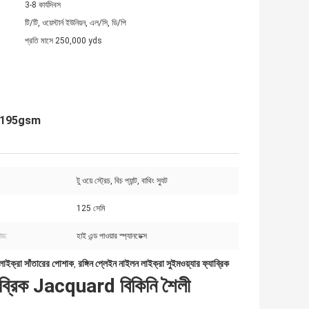
3-8 কার্যদিবস
টি/টি, ওয়েস্টার্ন ইউনিয়ন, এল/সি, ডি/পি
প্রতি মাসে 250,000 yds
্টাইল 195gsm
টু ওয়ে স্ট্রেচ, বিচ প্যান্ট, বাথিং স্যুট
125 সেমি
ান্ড:
হাই এন্ড পাওয়ার স্প্যানডেক্স
ন লাইক্রা সাঁতারের পোশাক
রঙ্গিন প্লেইন নাইলন লাইক্রা সুইমওয়্যার ফ্যাব্রিক
,
ফ্যাব্রিক Jacquard বিকিনি শৈলী