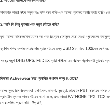
2/ এই ছোট পরিমাণে কতক্ষণ লাগবে?
সাধারণত আমরা স্টকে সমৃদ্ধ রঙ স্টক করে থাকি এবং আমরা প্রধানত অর্ডার করার তারিখ থেক
3/ আমি কি কিছু হ্যাঙ্গার এবং নমুনা চাইতে পারি?
হ্যাঁ, আমরা আমাদের রিসাইকেল করা এবং রিপ্রেভ ফেব্রিক্স বেছে নেওয়া গ্রাহকদের বিনামূল্যে 
ফ্যাশন সলিড কালার কার্ডের দাম প্রতি বইয়ের জন্য USD 29, যাতে 100টিরও বেশি রঙ মি
সমস্ত নমুনা DHL/ UPS/ FEDEX দ্বারা পাঠানো হবে গ্রাহক প্রদানকারী কুরিয়ার অ্যাক
কিভাবে Activewear উচ্চ প্রসারিত উপাদান জন্য রং মেলে?
আমরা মূলত রিসাইকেল করা রিসাইকেল, মালাগা, সুমাত্রা, ডারউইন PBT সাঁতারের কাপড় থে
প্যানটোন ফ্যাশন কালার বইয়ের সাথে মেলে, এবং আমরা PATNONE TPX, TCX এবং 
সোয়াচগুলিও গ্রহণ করি। ইত্যাদি,