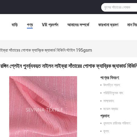
বাড়ি
পণ্য
VR প্রদর্শন
আমাদের সম্পর্কে
কারখানা ভ্রমণ
মান নিয়
ন লাইক্রা সাঁতারের পোশাক ফ্যাব্রিক জ্যাকার্ড বিকিনি স্টাইল 195gsm
রঙ্গিন প্লেইন পুনর্ব্যবহৃত নাইলন লাইক্রা সাঁতারের পোশাক ফ্যাব্রিক জ্যাকার্ড 
পণ্যের বিবরণ:
উৎপত্তি স্থল:
পরিচিতিমুলক নাম:
সাক্ষ্যদান:
মডেল নম্বার:
প্রদান:
ন্যূনতম চাহিদার পরিমাণ:
মূল্য: