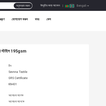
উদ্ধৃতির জন্য আবেদন
অনুসন্ধান করুন
|
Bengali
ন্ত্রণ
যোগাযোগ করুন
খবর
কেস
বিকিনি স্টাইল 195gsm
চীন
Sevnna Textile
GRS Certificate
KN431
আলোচনা সাপেক্ষ
আলোচনা সাপেক্ষে