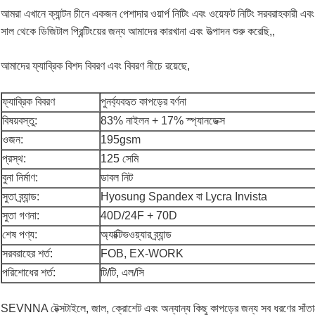
আমরা এখানে ক্যান্টন চীনে একজন পেশাদার ওয়ার্প নিটিং এবং ওয়েফট নিটিং সরবরাহকারী এবং
সাল থেকে ডিজিটাল প্রিন্টিংয়ের জন্য আমাদের কারখানা এবং উত্পাদন শুরু করেছি,
,
আমাদের ফ্যাব্রিক বিশদ বিবরণ এবং বিবরণ নীচে রয়েছে,
ফ্যাব্রিক বিবরণ
পুনর্ব্যবহৃত কাপড়ের বর্ণনা
বিষয়বস্তু:
83% নাইলন + 17% স্প্যানডেক্স
ওজন:
195gsm
প্রস্থ:
125 সেমি
বুনা নির্মাণ:
ডাবল নিট
সুতা ব্র্যান্ড:
Hyosung Spandex বা Lycra Invista
সুতা গণনা:
40D/24F + 70D
শেষ পণ্য:
অ্যাক্টিভওয়্যার ব্র্যান্ড
সরবরাহের শর্ত:
FOB, EX-WORK
পরিশোধের শর্ত:
টি/টি, এল/সি
SEVNNA টেক্সটাইলে, জাল, ক্রোশেট এবং অন্যান্য কিছু কাপড়ের জন্য সব ধরণের সাঁতারের 