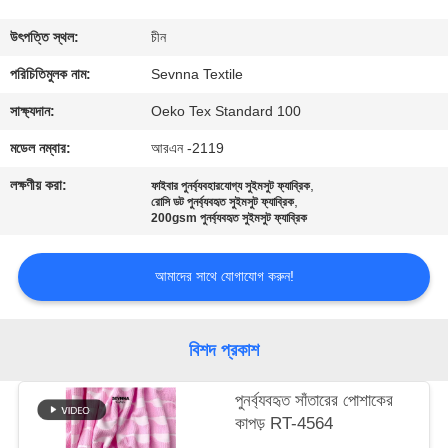
ভ্রমণ
উৎপত্তি স্থল:
চীন
মান
পরিচিতিমুলক নাম:
Sevnna Textile
নিয়ন্ত্রণ
সাক্ষ্যদান:
Oeko Tex Standard 100
মডেল নম্বার:
আরএন -2119
যোগাযোগ
লক্ষণীয় করা:
,
ফাইবার পুনর্ব্যবহারযোগ্য সুইমসুট ফ্যাব্রিক
,
করুন
রোসি ডট পুনর্ব্যবহৃত সুইমসুট ফ্যাব্রিক
200gsm পুনর্ব্যবহৃত সুইমসুট ফ্যাব্রিক
খবর
আমাদের সাথে যোগাযোগ করুন!
কেস
বিশদ প্রকাশ
সাইট
পুনর্ব্যবহৃত সাঁতারের পোশাকের
কাপড় RT-4564
ম্যাপ