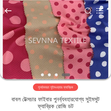
2026
SEVNNA
TEXTILE.
All
Rights
Reserved.
বাড়ি
পণ্য
VR
প্রদর্শন
আমাদের
পুনর্ব্যবহৃত সুইমওয়্যার ফ্যাব্রিক
সম্পর্কে
বাবল টেক্সচার ফাইবার পুনর্ব্যবহারযোগ্য সুইমসুট
কারখানা
ফ্যাব্রিক রোজি ডট