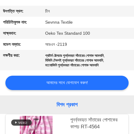
ভ্রমণ
উৎপত্তি স্থল:
চীন
মান
পরিচিতিমুলক নাম:
Sevnna Textile
নিয়ন্ত্রণ
সাক্ষ্যদান:
Oeko Tex Standard 100
মডেল নম্বার:
আরএন -2119
যোগাযোগ
লক্ষণীয় করা:
,
প্যাটার্ন টেক্সচার পুনর্ব্যবহৃত সাঁতারের পোশাক আমদানি
,
করুন
বিকিনি টেকসই পুনর্ব্যবহৃত সাঁতারের পোশাক আমদানি
মনোোকিনি পুনর্ব্যবহৃত সাঁতারের পোশাক আমদানি
খবর
আমাদের সাথে যোগাযোগ করুন!
কেস
বিশদ প্রকাশ
সাইট
পুনর্ব্যবহৃত সাঁতারের পোশাকের
কাপড় RT-4564
ম্যাপ