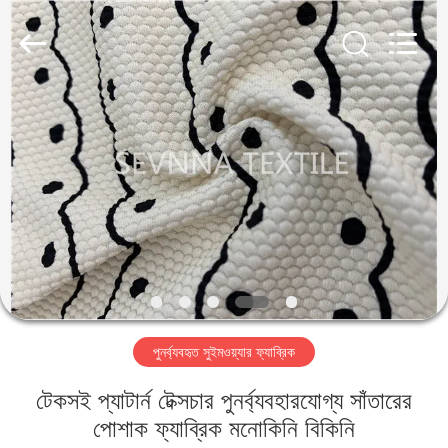
2026
SEVNNA
TEXTILE.
All
Rights
Reserved.
বাড়ি
পণ্য
VR
প্রদর্শন
আমাদের
পুনর্ব্যবহৃত সুইমওয়্যার ফ্যাব্রিক
সম্পর্কে
টেকসই প্যাটার্ন টেক্সচার পুনর্ব্যবহারযোগ্য সাঁতারের
কারখানা
পোশাক ফ্যাব্রিক মনোকিনি বিকিনি