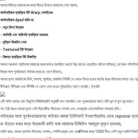
আমরা বিভিন্ন গ্রাহকদের জন্য নীচের হিসাবে আমাদের সেবা প্রদান,
কাস্টমাইজড ফ্যাব্রিক নিট Warp সেলাইয়ের
কাস্টমাইজড dyed কঠিন রং
- নতুন ফিতা উন্নয়ন
- কার্যকরী এবং কারিগরি ফ্যাব্রিক সরবরাহ
- মুদ্রিত ডিজাইন সেবা
- Textured নিট উন্নয়ন
- নিজস্ব ফ্যাব্রিক নিট বিজ্ঞপ্তি
আমরা প্রধানত প্রতিরক্ষা বাজারের জন্য কাপড় প্রসারিত করতে উচ্চ মানের রেফ্রাইভ নাইলন লাইক্রা, রেপ্রেভ পলিস্টে
লিক্রা সঙ্গে পুনর্ব্যবহৃত ফাইবার জন্য রং মেলে কিভাবে,
আমরা মূলত কারভিকো ভিটা, মালাগা, সুমাট্রা, ডারউইন পিবিটি যে কোনও ভিন্ন রঙের কার্ডের জন্য সাঁতারের কাপড় এবং
টিপিএক্স, টিসিএক্স এবং টিপিজি তে মেলে এমন রঙের সুইচগুলিও গ্রহণ করেছি। ইত্যাদি
এটি সলিড কালার এবং প্রিন্টেড ডিজিটাল্যালি অনুযায়ী ভাল প্রসারিত এবং পুনরুদ্ধারের সাথে সেমি ডুল বা ফুল ডুল ছায়া।
গত 10 বছরে আমরা মূলত সেই ক্রিয়েটিভ সাঁতারের পোশাক এবং খেলাধূলার লেবেলগুলিকে সরবরাহ করি।
লাইক্রার সাথে পুনর্ব্যবহারযোগ্য ফাইবার আমরা ইউনিফাই ইনকর্পোরেটেড থেকে repreve ব্
রং উন্নত করার জন্য উদ্ভাবনী কালি সঙ্গে আমাদের ডিজিটাল পরমানন্দ মুদ্রণ ব্যবহার,
প্রতি বছর, আমরা ফ্যাশান সাঁতারের পোশাক, স্পোর্টসওয়্যার এবং অ্যাক্টিভিয়ার জন্য 1000 টিরও বেশি নতুন প্যাটার্ন বিকশ