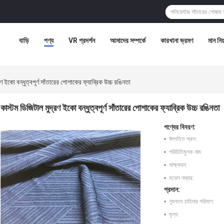
বাড়ি
পণ্য
VR প্রদর্শন
আমাদের সম্পর্কে
কারখানা ভ্রমণ
মান নিয়
ণ ইকো বন্ধুত্বপূর্ণ সাঁতারের পোশাকের ফ্যাব্রিক উচ্চ রঙিনতা
কাস্টম ডিজিটাল মুদ্রণ ইকো বন্ধুত্বপূর্ণ সাঁতারের পোশাকের ফ্যাব্রিক উচ্চ রঙিনতা
পণ্যের বিবরণ:
উৎপত্তি স্থল:
পরিচিতিমুলক নাম:
সাক্ষ্যদান:
মডেল নম্বার:
প্রদান:
ন্যূনতম চাহিদার পরিমাণ:
মূল্য: