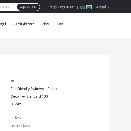
উদ্ধৃতির জন্য আবেদন
অনুসন্ধান করুন
|
Bengali
ন্ত্রণ
যোগাযোগ করুন
খবর
কেস
চীন
Eco Friendly Swimwear Fabric
Oeko Tex Standard 100
SEV4211
কোনটাতে
আলোচনা সাপেক্ষে