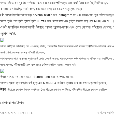
সমস্ত রঙীনতা মান খুব উচ্চ কর্মক্ষমতা আছে এবং আমরা স্পোর্টসওয়্যার এবং অ্যাক্টিভিয়ার জন্য কিছু বিলাসিতা ব্র্যান্ড,
Tricot এবং বিজ্ঞপ্তি সেলাই কাপড় জন্য আরো কাপড় উন্নয়ন এবং অনুসন্ধানের জন্য,
Pls আরো বিস্তারিত জানার জন্য sevnna_textile সঙ্গে Instagram যান এবং আমরা কোন নমুনা পাঠাতে বিনামূল্য
আমরা প্রতি মোড প্রতি প্যাটার্ন প্রতি 80mts সঙ্গে কোনো কঠিন এবং মুদ্রিত ডিজাইন জন্য ছোট MOQ এবং MC
একটি ফ্যাব্রিক সরবরাহকারী হিসাবে, আমরা আন্ডারওয়্যার এবং যোগ পোশাক, সাঁতারের পোষাক, অ্
প্রদান করছি,
আমরা নিউইয়র্ক, ভার্জিনিয়া, লস এঞ্জেলেস, সিডনি, মেলব্রাউন, ব্রিসবেন বাজারে সেই মানের অ্যাক্টিভিয়ার কোম্পানি, যোগ ও
সাথে পোশাকের জন্য বড় বড় পাইকারী বিক্রেতা,
স্প্যানডেক্সের সাথে আমাদের সুতা রেবার্স রেবার ফেবার্স প্রধানত প্রাক-ভোক্তা বর্জ্য পুনর্ব্যবহৃত নাইলন এবং প্লাস্টি
প্রশংসাপত্র, পরীক্ষা প্রতিবেদন এবং রঙের দুর্বলতার পরীক্ষা সরবরাহ করতে পারি,
শীঘ্রই আপনার কাছ থেকে আরো infomraitons আছে অপেক্ষায় থাকলাম,
আমাদের প্রধান ব্যবসা প্রতিযোগী মূল্য এবং SPANDEX বা লিক্রা ব্যবহার করে উচ্চ মানের ক্রেতা বিক্রয় হয়,
,
,
ট্যাগ:
সাঁতারের পোশাক উপাদান ফ্যাব্রিক
জৈব সাঁতারের পোশাক ফ্যাব্রিক
পলিয়েস্টার সাঁতারের পোষাক ফ্যাব্রিক
যোগাযোগের ঠিকানা
আমাদের সরাসর
SEVNNA TEXTILE