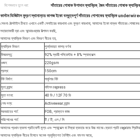
সাঁতারের পোষাক উপাদান ফ্যাব্রিক
জৈব সাঁতারের পোষাক ফ্যাব্রি
বিশেষভাবে তুলে ধরা:
,
কাস্টম ডিজিটাল মুদ্রণ স্থানান্তর কাগজ ইকো বন্ধুত্বপূর্ণ সাঁতারের পোশাকের ফ্যাব্রিক underwired ব্
সেভনা টেক্সটাইল চীনতে এখানে একটি সেলাইয়ের কারখানা এবং মুদ্রণ কারখানা, আমাদের ইকো বান্ধব সাঁতারের পোষাকের ফ্যা
সহায়তাকারী ব্রা এবং আন্ডারওয়্যার উত্পাদন করছি,
আমাদের ফ্যাব্রিক বিবরণ এবং বিবরণ নীচের হয়,
ফ্যাব্রিক বিবরণ
পুনর্ব্যবহৃত কাপড় বর্ণনা
বিষয়বস্তু:
92% স্থায়ী পলিয়েস্টার + 8% স্প্যানডেক্স
ওজন:
220gsm
প্রস্থ:
150cm
নিট নির্মাণ:
সার্কুলার নিট
সুতা ব্র্যান্ড:
নাইলন repress
সুতা গণনা:
40 ডি / 12F 70 ডি
শেষ পণ্য:
Activewear ব্র্যান্ড
সরবরাহের শর্ত:
FOB, প্রাক্তন কাজ
পরিশোধের শর্ত:
টি / টি, এল / সি
আমাদের প্রধান ব্যবসা প্রতিযোগী মূল্য এবং স্প্যান্ডেক্স বা লিক্রা ব্যবহার করে উচ্চ মানের ক্রেতা প্রতি reprim প্রিমি
আমাদের ফ্যাব্রিক নীচের হিসাবে অনেক প্রযুক্তিগত বৈশিষ্ট্য এবং ফাংশন আছে,