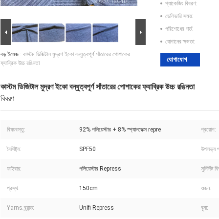
প্যাকেজিং বিবরণ:
ডেলিভারি সময়:
পরিশোধের শর্ত:
যোগানের ক্ষমতা:
বড় ইমেজ :
কাস্টম ডিজিটাল মুদ্রণ ইকো বন্ধুত্বপূর্ণ সাঁতারের পোশাকের
যোগাযোগ
ফ্যাব্রিক উচ্চ রঙিনতা
কাস্টম ডিজিটাল মুদ্রণ ইকো বন্ধুত্বপূর্ণ সাঁতারের পোশাকের ফ্যাব্রিক উচ্চ রঙিনতা
বিবরণ
বিষয়বস্তু:
92% পলিয়েস্টার + 8% স্প্যানডেক্স repre
প্রয়োগ:
বৈশিষ্ট্য:
SPF50
উপলভ্য প
ফাইবার:
পলিয়েস্টার Repress
সুনির্দিষ্ট 
প্রস্থ:
150cm
ওজন:
Yarns ব্র্যান্ড:
Unifi Repress
বুনা: