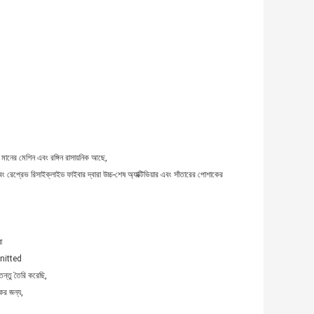
ানের মেশিন এবং রঙ্গিন রাসায়নিক আছে,
প্রেভ রিসাইক্লাইড ফাইবার দ্বারা উচ্চ-শেষ অ্যাক্টিভিয়ার এবং সাঁতারের পোশাকের
া
 knitted
তন্তু তৈরি করেছি,
ের জন্য,