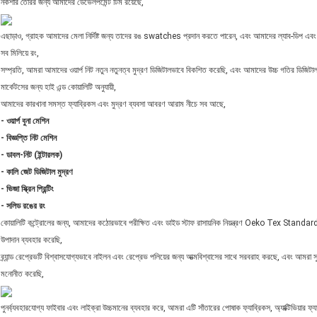
নকশার তৈরির জন্য আমাদের ডেভেলপমেন্ট টিম রয়েছে,
এছাড়াও, গ্রাহক আমাদের মেলা নির্দিষ্ট জন্য তাদের রঙ swatches প্রদান করতে পারেন, এবং আমাদের ল্যাব-ডিপ এব
সব মিলিয়ে রং,
সম্প্রতি, আমরা আমাদের ওয়ার্প নিট নতুন নতুনত্ব মুদ্রণ ডিজিটালভাবে বিকশিত করেছি, এবং আমাদের উচ্চ গতির ডিজিটাল মুদ্র
মার্কেটসের জন্য হাই এন্ড কোয়ালিটি অনুযায়ী,
আমাদের কারখানা সমস্ত ফ্যাব্রিকস এবং মুদ্রণ ব্যবসা আবরণ আরাম নীচে সব আছে,
- ওয়ার্প বুনা মেশিন
- বিজ্ঞপ্তি নিট মেশিন
- ডাবল-নিট (ইন্টারলক)
- কালি জেট ডিজিটাল মুদ্রণ
- ভিজা স্ক্রিন প্রিন্টিং
- সলিড রঙের রং
কোয়ালিটি কন্ট্রোলের জন্য, আমাদের কঠোরভাবে পরীক্ষিত এবং ডাইড স্টাফ রাসায়নিক নিয়ন্ত্রণ Oeko Tex Stand
উপাদান ব্যবহার করেছি,
ব্র্যান্ড রেপ্রেভটি বিশ্বাসযোগ্যভাবে নাইলন এবং রেপ্রেভ পলিয়ের জন্য আত্মবিশ্বাসের সাথে সরবরাহ করছে, এবং আমরা সুইমওয়
মনোনীত করেছি,
পুনর্ব্যবহারযোগ্য ফাইবার এবং লাইক্রা উচ্চমানের ব্যবহার করে, আমরা এটি সাঁতারের পোষাক ফ্যাব্রিকস, অ্যাক্টিভিয়ার ফ