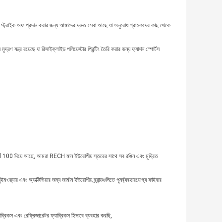
ং স্ট্রাইক অফ প্রদান করার জন্য আমাদের দ্রুত সেবা আছে যা অনুরোধ গ্রাহকদের কাছ থেকে
ণ যন্ত্র রয়েছে যা রিসাইক্লাইড পলিয়েস্টার প্রিন্টিং তৈরি করার জন্য ফ্যাশন স্পোর্টস
ard 100 দিয়ে আছে, আমরা RECH মান ইউরোপীয় স্তরের সাথে সব রঙিন এবং মুদ্রিত
্যার এবং অ্যাক্টিভিয়ার জন্য জার্মান ইউরোপীয় ব্র্যান্ডগুলিতে পুনর্ব্যবহারযোগ্য ফাইবার
্যাব্রিকস এবং রেফ্রিজারেটর ফ্যাব্রিকস হিসাবে ব্যবহার করছি,