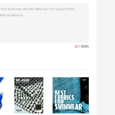
(
0
/ 3000)