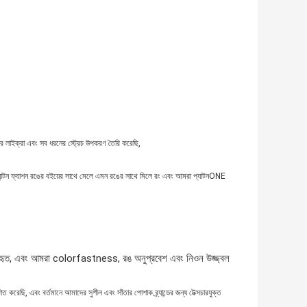
সার লাইক্রা এবং সব ধরনের স্ট্রেচ উপকরণ তৈরি করেছি,
 প্যান্টন ফ্যাশন রঙের বইয়ের সাথে মেলে এমন রঙের সাথে মিলে রং এবং আমরা প্যাটনONE
যবহৃত, এবং আমরা colorfastness, রঙ অনুপ্রবেশ এবং নিওন উজ্জ্বল
িত করেছি, এবং বর্তমানে আমাদের সুশীল এবং সাঁতার পোশাক ব্র্যান্ডের জন্য টেক্সচারযুক্ত