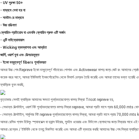
- UV সুরক্ষা 50+
- মাধ্যমে দেখা হয় না
- সানটান রে মাধ্যমে
-
উচ্চ রঙিনতা
ক্লোরিন-প্রতিরোধ বা এমনকি ক্লোরিন প্রুফ এটি অর্জন
- এন্টি মাইক্রোবায়াল
- Wicking ব্যবস্থাপনা এবং আর্দ্রতা
জার্সি, ওয়ার্প বুনা এবং টেক্সচারযুক্ত
- ইকো বন্ধুত্বপূর্ণ fibers পুনর্ব্যবহৃত
আমরা উচ্চ শেষ Repreve ইকো বন্ধুত্বপূর্ণ সাঁতারের পোশাক এবং Activewear কাপড় জন্য জেট রং আমাদের শ্রেষ্ঠ ম
কয়েক বছর আগে, আমরা ইউনিফাই ইনকর্পোরেটেড থেকে ফিবার্স রেপ্রভ তৈরি করেছি এবং আমরা তাদের ভক্ত হয়েছি এবং রে
ফ্যাব্রিক বুনন করছি,
বৃত্তাকার সেলাই ফ্যাব্রিক আমাদের ক্ষমতা পুনর্ব্যবহারযোগ্য কাপড় লিক্রা Tricot repreve হয়,
- সেভান্না টেক্সটাইল, ওয়ার্প নিট পুনর্ব্যবহারযোগ্য কাপড় লিক্রা repreve, আমরা প্রতি মাসে প্রায় 60,000 mts বোন
- সেভান্না টেক্সটাইল, সার্কুলার নিট repreve পুনর্ব্যবহারযোগ্য কাপড় লিক্রা, আমরা প্রতি মাসে প্রায় 70,000 mts
আমরা রেসিভ প্লাস হিউসুং স্প্যানডেক্স বা ড্যান্স উইয়ার, স্যুইম ওয়েয়ার এবং ফিটনেস ক্লোথসের জন্য লিক্রার সাথে এই 
আমরা রেপ্রেভ / ইউনিফি থেকে তন্তু বিকশিত করেছি এবং আমরা এটি ব্যবহার করছি আমাদের উচ্চ শেষ লিক্রা ফ্যাব্রিক