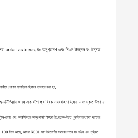
 আমরা colorfastness, রঙ অনুপ্রবেশ এবং নিওন উজ্জ্বল রং উন্নত
 ক্রীড়া পোশাক ফ্যাব্রিক হিসাবে ব্যবহার করা হয়,
যাক্টিভিয়ার জন্য এক স্টপ ফ্যাব্রিক সরবরাহ পরিষেবা এবং দ্রুত উৎপাদন
্যার এবং অ্যাক্টিভিয়ার জন্য জার্মান ইউরোপীয় ব্র্যান্ডগুলিতে পুনর্ব্যবহারযোগ্য ফাইবার
ard 100 দিয়ে আছে, আমরা RECH মান ইউরোপীয় স্তরের সাথে সব রঙিন এবং মুদ্রিত