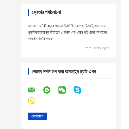
ক্রেতার পর্যালোচনা
আমরা গত 10 বছরে সেভনা টেক্সটাইল কাপড় কিনেছি এবং তারা
পুনর্ব্যবহারযোগ্য সাঁতারের পোশাক এবং যোগ পরিধানের কাপড়ের
কারখানা তৈরি করছে
—— ডেভিড জোন্স
তোমার দর্শন লগ করা অনলাইন চ্যাট এখন