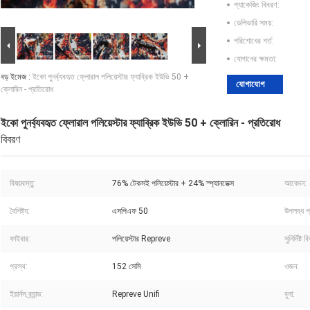
প্যাকেজিং বিবরণ:
ডেলিভারি সময়:
পরিশোধের শর্ত:
যোগানের ক্ষমতা:
বড় ইমেজ :
ইকো পুনর্ব্যবহৃত ফ্লোরাল পলিয়েস্টার ফ্যাব্রিক ইউভি 50 +
যোগাযোগ
ক্লোরিন - প্রতিরোধ
ইকো পুনর্ব্যবহৃত ফ্লোরাল পলিয়েস্টার ফ্যাব্রিক ইউভি 50 + ক্লোরিন - প্রতিরোধ
বিবরণ
বিষয়বস্তু:
76% টেকসই পলিয়েস্টার + 24% স্প্যানডেক্স
আবেদন:
বৈশিষ্ট্য:
এসপিএফ 50
উপলব্ধ প
ফাইবার:
পলিয়েস্টার Repreve
সুনির্দিষ্ট 
প্রস্থ:
152 সেমি
ওজন:
ইয়ার্নস ব্র্যান্ড:
Repreve Unifi
বুনা: