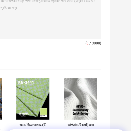
(
0
/ 3000)
৩৪০ জিএসএম ৯২%
আপনার টেকসই এবং