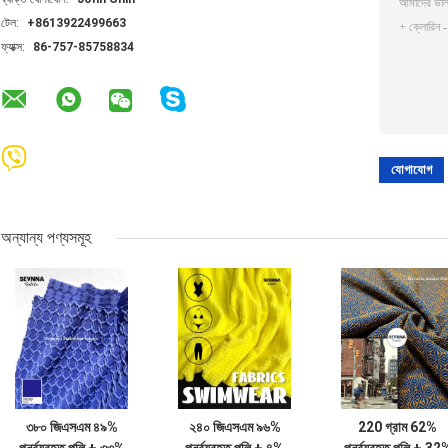
টেল:
+8613922499663
ফ্যাক্স:
86-757-85758834
অন্যান্য পণ্যসমূহ
৩৮০ জিএসএম ৪৯%
২৪০ জিএসএম ৯৬%
220 গ্রাম 62%