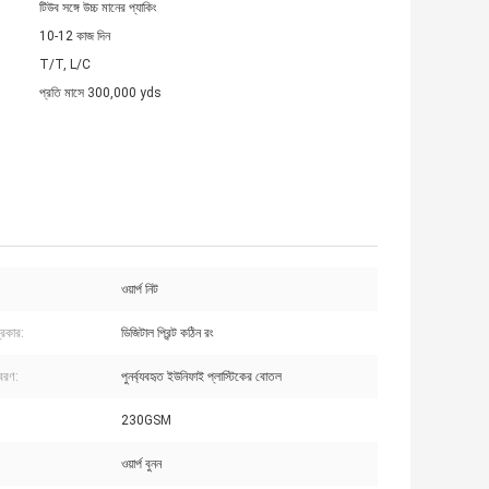
টিউব সঙ্গে উচ্চ মানের প্যাকিং
10-12 কাজ দিন
T/T, L/C
প্রতি মাসে 300,000 yds
ওয়ার্প নিট
্রকার:
ডিজিটাল প্রিন্ট কঠিন রং
বিবরণ:
পুনর্ব্যবহৃত ইউনিফাই প্লাস্টিকের বোতল
230GSM
ওয়ার্প বুনন