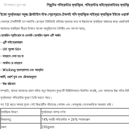
প্রিন্টেড পলিয়েস্টার ফ্যাব্রিক
পলিয়েস্টার মাইক্রোফাইবার ফ্যাব্র
বিশেষভাবে তুলে ধরা:
,
ইকো পুনর্ব্যবহৃত সবুজ টেক্সটাইল স্টক প্রোগ্রামে টেকসই পলি ফ্যাব্রিক লাইক্রা ফ্যাব্রিক ইউকে ওয়ার্ক
সেভান্না টেকটিলিটি হল সবার্টেক রেপ্রেভ ইউনিফাই ফাইবার ব্যবহার করে যা উচ্চমানের ফ্যাব্রিক বাজারের জন্য ওয়ার্কআউট 
আমাদের ফ্যাব্রিক নীচের হিসাবে অনেক প্রযুক্তিগত বৈশিষ্ট্য এবং ফাংশন আছে,
ক্লোরিন-প্রতিরোধ বা এমনকি ক্লোরিন প্রুফ এটি অর্জন
- এন্টি মাইক্রোবায়াল
- UV সুরক্ষা 50+
- মাধ্যমে দেখা হয় না
- সানটান রে মাধ্যমে
- Wicking ব্যবস্থাপনা এবং আর্দ্রতা
জার্সি, ওয়ার্প বুনা এবং টেক্সচারযুক্ত
- উচ্চ রঙিনতা
সম্প্রতি, আমরা আমাদের ডাবল সাইড নতুন উদ্ভাবন মুদ্রণটি ডিজিটালভাবে বিকশিত করেছি, এবং আমাদের উচ্চ গতির ডিজিটাল মু
পুনর্ব্যবহৃত পলিয়েস্টার মুদ্রণ তৈরি করতে পারে।
গত 10 বছরে আমরা মূলত সেই ক্রিয়েটিভ সাঁতারের পোশাক এবং খেলাধূলার লেবেলগুলিকে সরবরাহ করি।
ফ্যাব্রিক বিবরণ
পুনর্ব্যবহৃত কাপড় বর্ণনা
বিষয়বস্তু:
74% স্থায়ী পলিয়েস্টার + 26% স্প্যানডেক্স
ওজন:
230gsm