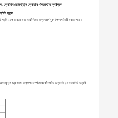
িক
ক্লোরিন রেজিস্ট্যান্স ফ্লোরাল পলিয়েস্টার ফ্যাব্রিক
,
আউট প্যান্ট
প্যান্ট, যোগ ওয়েয়ার এবং অ্যাক্টিভিয়ার জন্য ওয়ার্প বুনন উপকরণ তৈরি করতে পারে।
দ্রণ যন্ত্র আছে যা ফ্যাশান স্পোর্টস মার্কেটসগুলির জন্য হাই এন্ড কোয়ালিটি অনুযায়ী