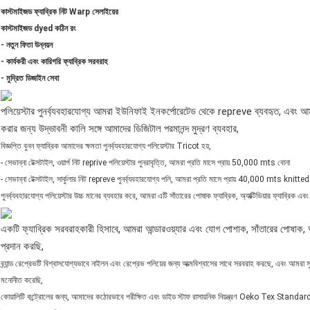
কাস্টমাইজড ফ্যাব্রিক নিট Warp সেলাইয়ের
কাস্টমাইজড dyed কঠিন রং
- নতুন ফিতা উন্নয়ন
- কার্যকরী এবং কারিগরি ফ্যাব্রিক সরবরাহ
- মুদ্রিত ডিজাইন সেবা
পলিয়েস্টার পুনর্ব্যবহারযোগ্য আমরা ইউনিফাই ইনকর্পোরেটেড থেকে repreve ব্যবহৃত, এবং
করার জন্য উদ্ভাবনী কালি সঙ্গে আমাদের ডিজিটাল পরমানন্দ মুদ্রণ ব্যবহার,
বিজ্ঞপ্তি বুনন ফ্যাব্রিক আমাদের ক্ষমতা পুনর্ব্যবহারযোগ্য পলিয়েস্টার Tricot হয়,
- সেভান্না টেক্সটাইল, ওয়ার্প নিট reprive পলিয়েস্টার পুনরাবৃত্তি, আমরা প্রতি মাসে প্রায় 50,000 mts বোনা
- সেভান্না টেক্সটাইল, সার্কুলার নিট repreve পুনর্ব্যবহারযোগ্য পলি, আমরা প্রতি মাসে প্রায় 40,000 mts knitted
পুনর্ব্যবহারযোগ্য পলিয়েস্টার উচ্চ মানের ব্যবহার করে, আমরা এটি সাঁতারের পোষাক ফ্যাব্রিক, অ্যাক্টিভিয়ার ফ্যাব্রিক এবং
একটি ফ্যাব্রিক সরবরাহকারী হিসাবে, আমরা আন্ডারওয়্যার এবং যোগ পোশাক, সাঁতারের পোষাক, অ্
প্রদান করছি,
ব্র্যান্ড রেপ্রেভটি বিশ্বাসযোগ্যভাবে নাইলন এবং রেপ্রেভ পলিয়ের জন্য আত্মবিশ্বাসের সাথে সরবরাহ করছে, এবং আমরা সুইমওয়
মনোনীত করেছি,
কোয়ালিটি কন্ট্রোলের জন্য, আমাদের কঠোরভাবে পরীক্ষিত এবং ডাইড স্টাফ রাসায়নিক নিয়ন্ত্রণ Oeko Tex Stand