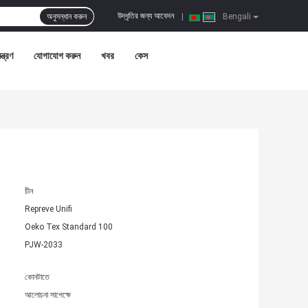
উদ্ধৃতির জন্য আবেদন
অনুসন্ধান করুন
|
Bengali
ন্ত্রণ
যোগাযোগ করুন
খবর
কেস
চীন
Repreve Unifi
Oeko Tex Standard 100
PJW-2033
কোনটাতে
আলোচনা সাপেক্ষে