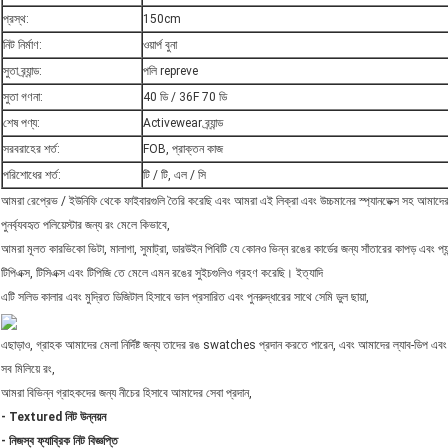
প্রস্থ:
150cm
নিট নির্মাণ:
ওয়ার্প বুনা
সুতা ব্র্যান্ড:
পলি repreve
সুতা গণনা:
40 ডি / 36F 70 ডি
শেষ পণ্য:
Activewear ব্র্যান্ড
সরবরাহের শর্ত:
FOB, প্রাক্তন কাজ
পরিশোধের শর্ত:
টি / টি, এল / সি
আমরা রেপ্রেভ / ইউনিফি থেকে ফাইবারগুলি তৈরি করেছি এবং আমরা এই লিক্রা এবং উচ্চমানের স্প্যানডেক্স সহ আমাদের উচ্
পুনর্ব্যবহৃত পলিয়েস্টার জন্য রং মেলে কিভাবে,
আমরা মূলত কারভিকো ভিটা, মালাগা, সুমাট্রা, ডারউইন পিবিটি যে কোনও ভিন্ন রঙের কার্ডের জন্য সাঁতারের কাপড় এবং
টিপিএক্স, টিসিএক্স এবং টিপিজি তে মেলে এমন রঙের সুইচগুলিও গ্রহণ করেছি। ইত্যাদি
এটি সলিড কালার এবং মুদ্রিত ডিজিটাল হিসাবে ভাল প্রসারিত এবং পুনরুদ্ধারের সাথে সেমি ডুল ছায়া,
এছাড়াও, গ্রাহক আমাদের মেলা নির্দিষ্ট জন্য তাদের রঙ swatches প্রদান করতে পারেন, এবং আমাদের ল্যাব-ডিপ এব
সব মিলিয়ে রং,
আমরা বিভিন্ন গ্রাহকদের জন্য নীচের হিসাবে আমাদের সেবা প্রদান,
- Textured নিট উন্নয়ন
- নিজস্ব ফ্যাব্রিক নিট বিজ্ঞপ্তি