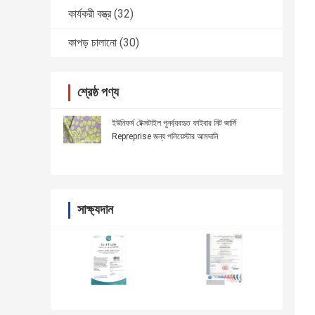
কার্যকরী বস্ত্র
(32)
কাপড় চালানো
(30)
শ্রেষ্ঠ পণ্য
ইউনিফর্ম টেক্সটাইল পুনর্ব্যবহৃত ফাইবার নিট জার্সি
Repreprise জন্য পলিয়েস্টার আমদানি
সাক্ষ্যদান