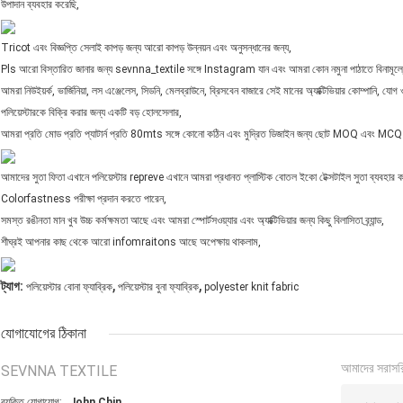
উপাদান ব্যবহার করেছি,
Tricot এবং বিজ্ঞপ্তি সেলাই কাপড় জন্য আরো কাপড় উন্নয়ন এবং অনুসন্ধানের জন্য,
Pls আরো বিস্তারিত জানার জন্য sevnna_textile সঙ্গে Instagram যান এবং আমরা কোন নমুনা পাঠাতে বিনামূল্য
আমরা নিউইয়র্ক, ভার্জিনিয়া, লস এঞ্জেলেস, সিডনি, মেলব্রাউনে, ব্রিসবেন বাজারে সেই মানের অ্যাক্টিভিয়ার কোম্পানি, যোগ ও
পলিয়েস্টারকে বিক্রি করার জন্য একটি বড় হোলসেলার,
আমরা প্রতি মোড প্রতি প্যাটার্ন প্রতি 80mts সঙ্গে কোনো কঠিন এবং মুদ্রিত ডিজাইন জন্য ছোট MOQ এবং MC
আমাদের সুতা ফিতা এখানে পলিয়েস্টার repreve এখানে আমরা প্রধানত প্লাস্টিক বোতল ইকো টেক্সটাইল সুতা ব্যবহার করা 
Colorfastness পরীক্ষা প্রদান করতে পারেন,
সমস্ত রঙীনতা মান খুব উচ্চ কর্মক্ষমতা আছে এবং আমরা স্পোর্টসওয়্যার এবং অ্যাক্টিভিয়ার জন্য কিছু বিলাসিতা ব্র্যান্ড,
শীঘ্রই আপনার কাছ থেকে আরো infomraitons আছে অপেক্ষায় থাকলাম,
,
,
ট্যাগ:
পলিয়েস্টার বোনা ফ্যাব্রিক
পলিয়েস্টার বুনা ফ্যাব্রিক
polyester knit fabric
যোগাযোগের ঠিকানা
আমাদের সরাসর
SEVNNA TEXTILE
ব্যক্তি যোগাযোগ:
John Chin