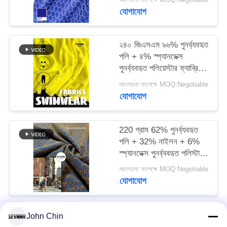
সার্কুলারের জন্য
যোগাযোগ
PRIVACY
POLICY
২৪০ জিএসএম ৯৬% পুনর্ব্যবহৃত
পলি + ৪% স্প্যানডেক্স
পুনর্ব্যবহৃত পলিয়েস্টার ফ্যাব্রিক
নিট সার্কুলারের জন্য
আলোচনা সাপেক্ষে MOQ:Negotiable
যোগাযোগ
220 গ্রাম 62% পুনর্ব্যবহৃত
পলি + 32% নাইলন + 6%
স্প্যানডেক্স পুনর্ব্যবহৃত পলিস্টার
কাপড়
আলোচনা সাপেক্ষে MOQ:Negotiable
যোগাযোগ
John Chin
সব