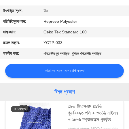
ভ্রমণ
উৎপত্তি স্থল:
চীন
মান
পরিচিতিমুলক নাম:
Repreve Polyester
নিয়ন্ত্রণ
সাক্ষ্যদান:
Oeko Tex Standard 100
মডেল নম্বার:
YCTP-033
যোগাযোগ
লক্ষণীয় করা:
,
পলিয়েস্টার বুনা ফ্যাব্রিক
মুদ্রিত পলিয়েস্টার ফ্যাব্রিক
করুন
আমাদের সাথে যোগাযোগ করুন!
খবর
বিশদ প্রকাশ
কেস
৩৮০ জিএসএম ৪৯%
পুনর্ব্যবহৃত পলি + ৩৩% নাইলন
সাইট
+ ১৮% স্প্যানডেক্স পুনর্ব্যবহৃত
ম্যাপ
পলিয়েস্টার ফ্যাব্রিক নিট
আলোচনা সাপেক্ষে MOQ:Negotiable