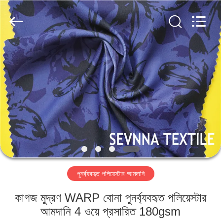
2026
SEVNNA
TEXTILE.
All
Rights
Reserved.
বাড়ি
পণ্য
VR
প্রদর্শন
আমাদের
পুনর্ব্যবহৃত পলিয়েস্টার আমদানি
সম্পর্কে
কাগজ মুদ্রণ WARP বোনা পুনর্ব্যবহৃত পলিয়েস্টার
কারখানা
আমদানি 4 ওয়ে প্রসারিত 180gsm