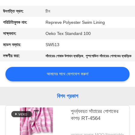
ভ্রমণ
উৎপত্তি স্থল:
চীন
মান
পরিচিতিমুলক নাম:
Repreve Polyester Swim Lining
নিয়ন্ত্রণ
সাক্ষ্যদান:
Oeko Tex Standard 100
মডেল নম্বার:
SW513
যোগাযোগ
লক্ষণীয় করা:
,
সাঁতারের পোষাক উপাদান ফ্যাব্রিক
পুষ্পশোভিত সাঁতারের পোশাকের ফ্যাব্রিক
করুন
আমাদের সাথে যোগাযোগ করুন!
খবর
বিশদ প্রকাশ
কেস
পুনর্ব্যবহৃত সাঁতারের পোশাকের
কাপড় RT-4564
সাইট
ম্যাপ
আলোচনা সাপেক্ষে MOQ:Negotiable