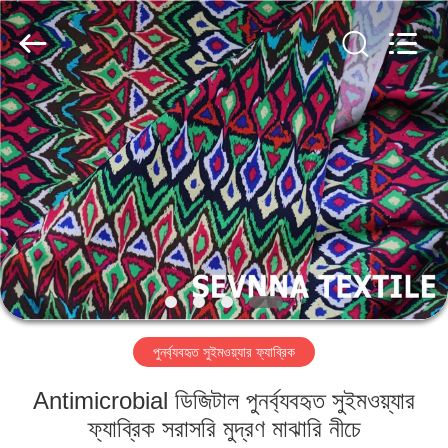
2026
SEVNNA
TEXTILE.
All
Rights
Reserved.
বাড়ি
পণ্য
VR
প্রদর্শন
আমাদের
পুনর্ব্যবহৃত সুইমওয়্যার ফ্যাব্রিক
সম্পর্কে
Antimicrobial ডিজিটাল পুনর্ব্যবহৃত সুইমওয়্যার
কারখানা
ফ্যাব্রিক সরাসরি মুদ্রণ মাঝারি নীচে