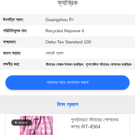
ফ্যাব্রিক
ভ্রমণ
উৎপত্তি স্থল:
Guangzhou চীন
মান
পরিচিতিমুলক নাম:
Recycled Repreve 6
নিয়ন্ত্রণ
সাক্ষ্যদান:
Oeko-Tex Standard 100
যোগাযোগ
মডেল নম্বার:
কোয়েট প্লাস
করুন
লক্ষণীয় করা:
,
সাঁতারের পোষাক উপাদান ফ্যাব্রিক
পুষ্পশোভিত সাঁতারের পোশাকের ফ্যাব্রিক
খবর
আমাদের সাথে যোগাযোগ করুন!
কেস
বিশদ প্রকাশ
সাইট
পুনর্ব্যবহৃত সাঁতারের পোশাকের
কাপড় RT-4564
ম্যাপ