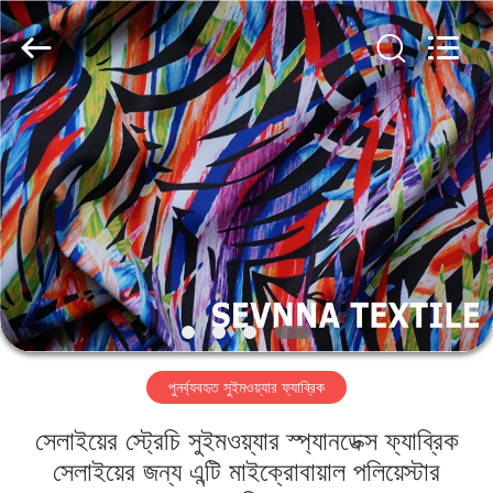
2026
SEVNNA
TEXTILE.
All
Rights
Reserved.
বাড়ি
পণ্য
VR
প্রদর্শন
আমাদের
পুনর্ব্যবহৃত সুইমওয়্যার ফ্যাব্রিক
সম্পর্কে
সেলাইয়ের স্ট্রেচি সুইমওয়্যার স্প্যানডেক্স ফ্যাব্রিক
কারখানা
সেলাইয়ের জন্য এন্টি মাইক্রোবায়াল পলিয়েস্টার