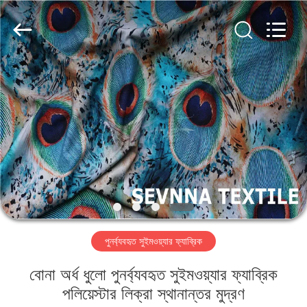
2026
SEVNNA
TEXTILE.
All
Rights
Reserved.
বাড়ি
পণ্য
VR
প্রদর্শন
আমাদের
পুনর্ব্যবহৃত সুইমওয়্যার ফ্যাব্রিক
সম্পর্কে
বোনা অর্ধ ধুলো পুনর্ব্যবহৃত সুইমওয়্যার ফ্যাব্রিক
কারখানা
পলিয়েস্টার লিক্রা স্থানান্তর মুদ্রণ