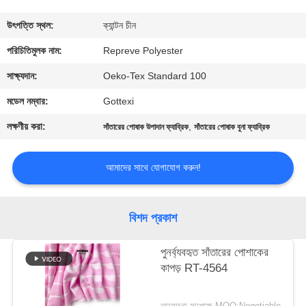
ভ্রমণ
উৎপত্তি স্থল:
ক্যান্টন চীন
মান
পরিচিতিমুলক নাম:
Repreve Polyester
নিয়ন্ত্রণ
সাক্ষ্যদান:
Oeko-Tex Standard 100
মডেল নম্বার:
Gottexi
যোগাযোগ
লক্ষণীয় করা:
,
সাঁতারের পোষাক উপাদান ফ্যাব্রিক
সাঁতারের পোষাক বুনা ফ্যাব্রিক
করুন
আমাদের সাথে যোগাযোগ করুন!
খবর
বিশদ প্রকাশ
কেস
পুনর্ব্যবহৃত সাঁতারের পোশাকের
কাপড় RT-4564
সাইট
ম্যাপ
আলোচনা সাপেক্ষে MOQ:Negotiable