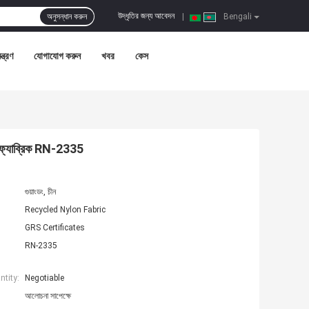
উদ্ধৃতির জন্য আবেদন
অনুসন্ধান করুন
|
Bengali
ন্ত্রণ
যোগাযোগ করুন
খবর
কেস
প ফ্যাব্রিক RN-2335
গুয়াংডং, চীন
Recycled Nylon Fabric
GRS Certificates
RN-2335
tity:
Negotiable
আলোচনা সাপেক্ষে