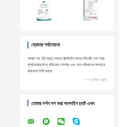
ক্রেতার পর্যালোচনা
আমরা গত 10 বছরে সেভনা টেক্সটাইল কাপড় কিনেছি এবং তারা
পুনর্ব্যবহারযোগ্য সাঁতারের পোশাক এবং যোগ পরিধানের কাপড়ের
কারখানা তৈরি করছে
—— ডেভিড জোন্স
তোমার দর্শন লগ করা অনলাইন চ্যাট এখন