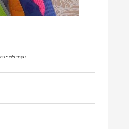
তব + ১৭% স্প্যান্ডেক্স