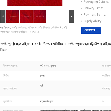
Packaging Details:
Delivery Time:
Payment Terms:
Supply Ability:
বড় ইমেজ :
৭৩% পুনর্ব্যবহৃত নাইলন + ১০% সিলভার মেটালিক + ১৭%
যোগাযোগ
স্প্যানডেক্স স্ট্রাইপ ফ্যাব্রিক RN-2335
৭৩% পুনর্ব্যবহৃত নাইলন + ১০% সিলভার মেটালিক + ১৭% স্প্যানডেক্স স্ট্রাইপ ফ্যাব
বিবরণ
উপলব্ধ প্রকার:
কঠিন এবং মুদ্রণ
বয়স গ্রু
নির্মাণ:
ডোরা
ফ্যাব্রিক
হ্যাঁ
দ্রুত শুকানোর:
বিষয়বস্তু
বুনা নির্মাণ:
বৃত্তাকার বুনন
রঙ: