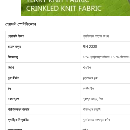
প্রোডাক্ট স্পেসিফিকেশন
প্রোডাক্ট বিভাগ
পুনর্ব্যবহৃত নাইলন কাপড়
মডেল নম্বর
RN-2335
বিষয়বস্তু
৭৩% পুনর্ব্যবহৃত নাইলন + ১০% সিলভার ধা
নির্মাণ
স্ট্রাইপ
বুনন নির্মাণ
বৃত্তাকার বুনন
রঙ
কাস্টমাইজ
বয়স গ্রুপ
প্রাপ্তবয়স্ক, শিশু
প্রাপ্তিসাধ্য প্রকার
সলিড এন্ড প্রিন্টিং
ফ্যাব্রিক বিস্তারিত
পুনর্ব্যবহৃত কাপড়ের বর্ণনা