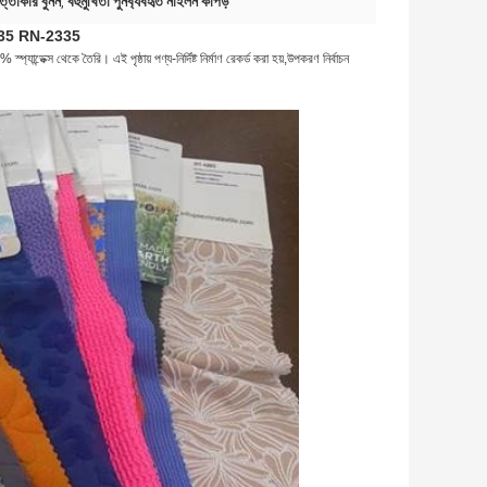
ৃত্তাকার বুনন
বহুমুখিতা পুনর্ব্যবহৃত নাইলন কাপড়
,
N-2335 RN-2335
ক্স থেকে তৈরি। এই পৃষ্ঠায় পণ্য-নির্দিষ্ট নির্মাণ রেকর্ড করা হয়,উপকরণ নির্বাচন