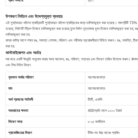
দ্রুত শুকানো
হ্যাঁ।
উপকরণ নির্বাচন এবং উদ্দেশ্যযুক্ত ব্যবহার
এই পুনর্ব্যবহৃত নাইলন ফ্যাব্রিকটি পুনর্ব্যবহৃত নাইলন ফ্যাব্রিকের জন্য তালিকাভুক্ত করা হয়েছে। সামগ্রীটি 73
হয়েছে; নির্মাণটি স্ট্রিপ হিসাবে তালিকাভুক্ত করা হয়েছে;বুনন নির্মাণ বৃত্তাকার বুনন হিসাবে তালিকাভুক্ত করা হয়;
তালিকাভুক্ত করা হয়.
বাল্ক কাটার আগে লক্ষ্য রঙ, সমাপ্ত পোশাক, পরিমাণ এবং পরীক্ষার প্রয়োজনীয়তা নিশ্চিত করুন। রঙ, সমাপ্তি, ট্রিম এ
করা হয়.
কাস্টমাইজেশন এবং অর্ডার
দয়া করে একটি উদ্ধৃতি অনুরোধ করার সময় আবেদন, রঙ, পরিমাণ, গন্তব্য এবং বিতরণ তারিখ উল্লেখ করুন। উত্পাদ
এবং লিড-টাইম বিবরণ.
ন্যূনতম অর্ডার পরিমাণ
আলোচনাযোগ্য
দাম
আলোচনাযোগ্য
অর্থ প্রদানের শর্তাবলী
টি/টি, এল/সি
সরবরাহের ক্ষমতা
400প্রতি মাসে ১০০০ ইয়ার্ড
বিতরণ সময়
৮-১৫ কার্যদিবস
প্যাকেজিংয়ের বিবরণ
টিউব সহ উচ্চ মানের প্যাকিং