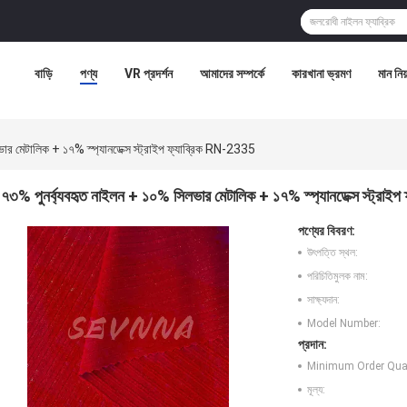
বাড়ি
পণ্য
VR প্রদর্শন
আমাদের সম্পর্কে
কারখানা ভ্রমণ
মান নিয়
ার মেটালিক + ১৭% স্প্যানডেক্স স্ট্রাইপ ফ্যাব্রিক RN-2335
৭৩% পুনর্ব্যবহৃত নাইলন + ১০% সিলভার মেটালিক + ১৭% স্প্যানডেক্স স্ট্রাই
পণ্যের বিবরণ:
উৎপত্তি স্থল:
পরিচিতিমুলক নাম:
সাক্ষ্যদান:
Model Number:
প্রদান:
Minimum Order Quan
মূল্য: