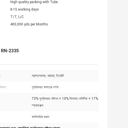
High quality packing with Tube
8-15 working days
T/T, L/C
400,000 yds per Months
্রিক RN-2335
প:
প্রাপ্তবয়স্ক, বাচ্চারা, ইত্যাদি
 বিবরণ:
পুনর্ব্যবহৃত কাপড়ের বর্ণনা
73% পুনর্ব্যবহৃত নাইলন + 10% সিলভার মেটালিক + 17%
:
স্প্যানডেক্স
কাস্টমাইজ করুন