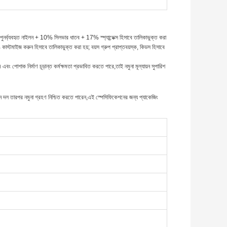
% পুনর্ব্যবহৃত নাইলন + 10% সিলভার ধাতব + 17% স্প্যান্ডেক্স হিসাবে তালিকাভুক্ত করা
 রঙ কাস্টমাইজ করুন হিসাবে তালিকাভুক্ত করা হয়; বয়স গ্রুপ প্রাপ্তবয়স্ক, কিডস হিসাবে
বং পোশাক নির্মাণ চূড়ান্ত কর্মক্ষমতা প্রভাবিত করতে পারে,তাই নমুনা মূল্যায়ন সুপারিশ
ন দল তারপর নমুনা গ্রহণ নিশ্চিত করতে পারেন,এই স্পেসিফিকেশনের জন্য প্যাকেজিং