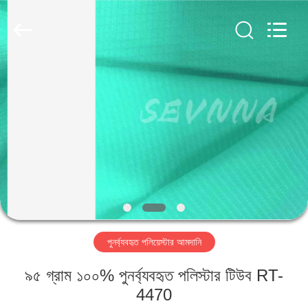
2026
SEVNNA
TEXTILE.
All
Rights
Reserved.
বাড়ি
পণ্য
VR
প্রদর্শন
আমাদের
পুনর্ব্যবহৃত পলিয়েস্টার আমদানি
সম্পর্কে
৯৫ গ্রাম ১০০% পুনর্ব্যবহৃত পলিস্টার টিউব RT-
কারখানা
4470