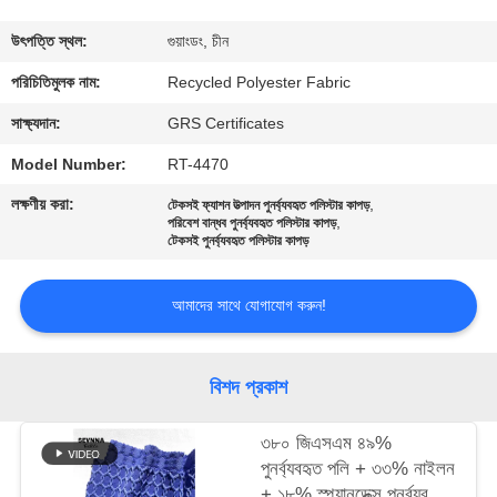
ভ্রমণ
উৎপত্তি স্থল:
গুয়াংডং, চীন
মান
পরিচিতিমুলক নাম:
Recycled Polyester Fabric
নিয়ন্ত্রণ
সাক্ষ্যদান:
GRS Certificates
Model Number:
RT-4470
যোগাযোগ
লক্ষণীয় করা:
,
টেকসই ফ্যাশন উত্পাদন পুনর্ব্যবহৃত পলিস্টার কাপড়
,
করুন
পরিবেশ বান্ধব পুনর্ব্যবহৃত পলিস্টার কাপড়
টেকসই পুনর্ব্যবহৃত পলিস্টার কাপড়
খবর
আমাদের সাথে যোগাযোগ করুন!
কেস
বিশদ প্রকাশ
সাইট
৩৮০ জিএসএম ৪৯%
পুনর্ব্যবহৃত পলি + ৩৩% নাইলন
ম্যাপ
+ ১৮% স্প্যানডেক্স পুনর্ব্যবহৃত