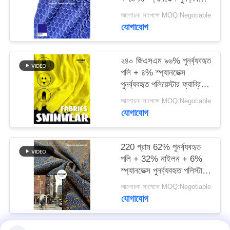
পলিয়েস্টার ফ্যাব্রিক নিট
আলোচনা সাপেক্ষে MOQ:Negotiable
সার্কুলারের জন্য
PRIVACY
যোগাযোগ
POLICY
২৪০ জিএসএম ৯৬% পুনর্ব্যবহৃত
পলি + ৪% স্প্যানডেক্স
পুনর্ব্যবহৃত পলিয়েস্টার ফ্যাব্রিক
নিট সার্কুলারের জন্য
আলোচনা সাপেক্ষে MOQ:Negotiable
যোগাযোগ
220 গ্রাম 62% পুনর্ব্যবহৃত
পলি + 32% নাইলন + 6%
স্প্যানডেক্স পুনর্ব্যবহৃত পলিস্টার
কাপড়
আলোচনা সাপেক্ষে MOQ:Negotiable
যোগাযোগ