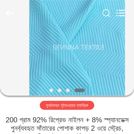
2026
SEVNNA
TEXTILE.
All
Rights
Reserved.
বাড়ি
পণ্য
VR
প্রদর্শন
আমাদের
পুনর্ব্যবহৃত সুইমওয়্যার ফ্যাব্রিক
সম্পর্কে
200 গ্রাম 92% রিপ্রেভ নাইলন + 8% স্প্যানডেক্স
কারখানা
পুনর্ব্যবহৃত সাঁতারের পোশাক কাপড় 2 ওয়ে স্ট্রেচ,