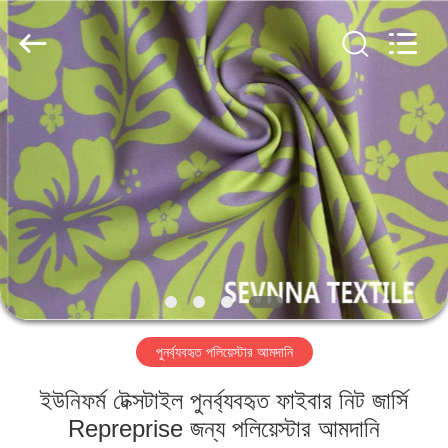
2026
SEVNNA
TEXTILE.
All
Rights
Reserved.
বাড়ি
পণ্য
VR
প্রদর্শন
আমাদের
পুনর্ব্যবহৃত পলিয়েস্টার আমদানি
সম্পর্কে
ইউনিফর্ম টেক্সটাইল পুনর্ব্যবহৃত ফাইবার নিট জার্সি
কারখানা
Repreprise জন্য পলিয়েস্টার আমদানি