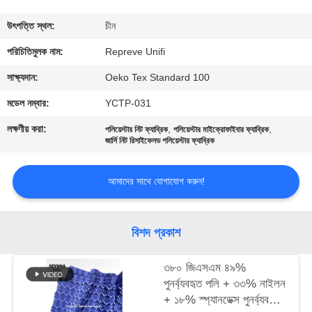
ভ্রমণ
উৎপত্তি স্থল:
চীন
মান
পরিচিতিমুলক নাম:
Repreve Unifi
নিয়ন্ত্রণ
সাক্ষ্যদান:
Oeko Tex Standard 100
মডেল নম্বার:
YCTP-031
যোগাযোগ
লক্ষণীয় করা:
,
,
পলিয়েস্টার নিট ফ্যাব্রিক
পলিয়েস্টার মাইক্রোফাইবার ফ্যাব্রিক
করুন
জার্সি নিট রিসাইকেলড পলিয়েস্টার ফ্যাব্রিক
আমাদের সাথে যোগাযোগ করুন!
খবর
কেস
বিশদ প্রকাশ
৩৮০ জিএসএম ৪৯%
সাইট
পুনর্ব্যবহৃত পলি + ৩৩% নাইলন
ম্যাপ
+ ১৮% স্প্যানডেক্স পুনর্ব্যবহৃত