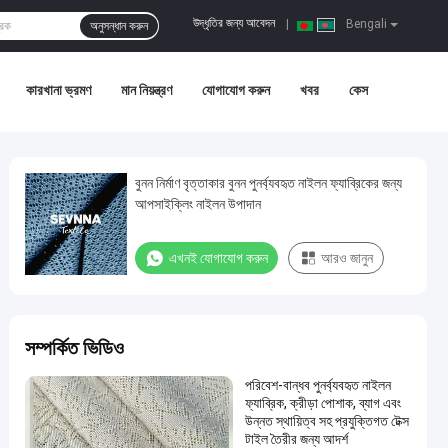
উদ্ধৃতির জন্য আবেদন
|
Bengali
অনুসন্ধান করুন
কারখানা ভ্রমণ
মান নিয়ন্ত্রণ
যোগাযোগ করুন
খবর
কেস
বুনন নির্মাণ বৃত্তাকার বুনন পুনর্ব্যবহৃত নাইলন ফ্যাব্রিকের জন্য
আপসাইক্লিং নাইলন উপাদান
এখনই যোগাযোগ করুন
আরও জানুন
সম্পর্কিত ভিডিও
পরিবেশ-বান্ধব পুনর্ব্যবহৃত নাইলন
ফ্যাব্রিক, ক্রীড়া পোশাক, ব্যাগ এবং
উন্নত স্থায়িত্ব সহ প্রযুক্তিগত টেক্স
টাইল তৈরীর জন্য আদর্শ