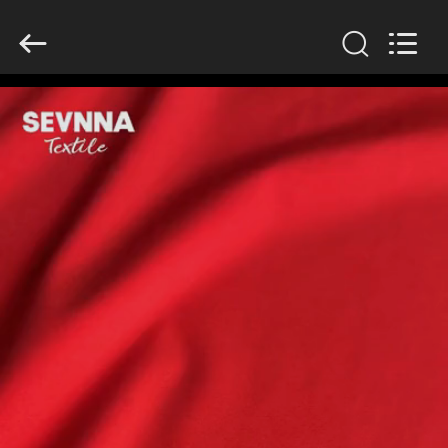
2026
SEVNNA
TEXTILE.
All
Rights
Reserved.
বাড়ি
পণ্য
VR
প্রদর্শন
আমাদের
সম্পর্কে
কারখানা