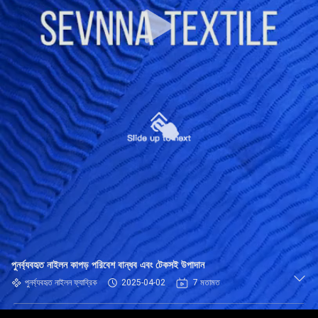
ভ্রমণ
মান
নিয়ন্ত্রণ
যোগাযোগ
করুন
খবর
কেস
পুনর্ব্যবহৃত নাইলন কাপড় পরিবেশ বান্ধব এবং টেকসই উপাদান
সাইট
পুনর্ব্যবহৃত নাইলন ফ্যাব্রিক
2025-04-02
7 মতামত
ম্যাপ