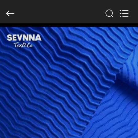
2026
SEVNNA
TEXTILE.
All
Rights
Reserved.
বাড়ি
পণ্য
VR
প্রদর্শন
আমাদের
সম্পর্কে
কারখানা