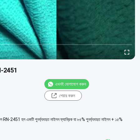
 RN-2451
এখনই যোগাযোগ করুন
শেয়ার করুন
 RN-2451 হল একটি পুনর্ব্যবহৃত নাইলন ফ্যাব্রিক যা ৮৫% পুনর্ব্যবহৃত নাইলন + ১৫%