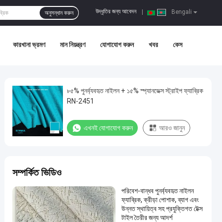
উদ্ধৃতির জন্য আবেদন
|
Bengali
অনুসন্ধান করুন
কারখানা ভ্রমণ
মান নিয়ন্ত্রণ
যোগাযোগ করুন
খবর
কেস
৮৫% পুনর্ব্যবহৃত নাইলন + ১৫% স্প্যানডেক্স স্ট্রাইপ ফ্যাব্রিক
RN-2451
এখনই যোগাযোগ করুন
আরও জানুন
সম্পর্কিত ভিডিও
পরিবেশ-বান্ধব পুনর্ব্যবহৃত নাইলন
ফ্যাব্রিক, ক্রীড়া পোশাক, ব্যাগ এবং
উন্নত স্থায়িত্ব সহ প্রযুক্তিগত টেক্স
টাইল তৈরীর জন্য আদর্শ