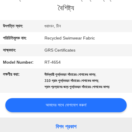
বৈশিষ্ট্য
কারখানা
ভ্রমণ
উৎপত্তি স্থল:
গুয়াংডং, চীন
পরিচিতিমুলক নাম:
Recycled Swimwear Fabric
মান
সাক্ষ্যদান:
GRS Certificates
নিয়ন্ত্রণ
Model Number:
RT-4654
লক্ষণীয় করা:
,
দীর্ঘস্থায়ী পুনর্ব্যবহৃত সাঁতারের পোশাকের কাপড়
যোগাযোগ
,
310 গ্রাম পুনর্ব্যবহৃত সাঁতারের পোশাকের কাপড়
শ্বাস প্রশ্বাসের জন্য পুনর্ব্যবহৃত সাঁতারের পোশাকের কাপড়
করুন
আমাদের সাথে যোগাযোগ করুন!
খবর
বিশদ প্রকাশ