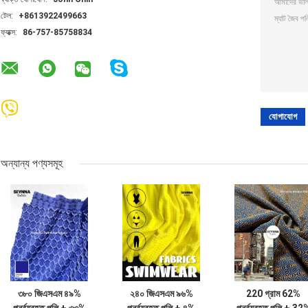
টেল:
+8613922499663
ফ্যাক্স:
86-757-85758834
অন্যান্য পণ্যসমূহ
৩৮০ জিএসএম ৪৯%
২৪০ জিএসএম ৯৬%
220 গ্রাম 62%