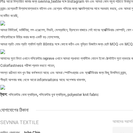
Pls আরো বিস্তারিত জানার জন্য sevnna_textile সঙ্গে Instagram যান এবং আমরা কোন নমুনা পাঠাতে বিনামূল্য
ব্র্যান্ড রেপ্রেভটি বিশ্বাসযোগ্যভাবে নাইলন এবং রেপ্রেভ পলিয়ের জন্য আত্মবিশ্বাসের সাথে সরবরাহ করছে, এবং আমরা সুইমওয়
মনোনীত করেছি,
আমরা নিউইয়র্ক, ভার্জিনিয়া, লস এঞ্জেলেস, সিডনি, মেলব্রাউনে, ব্রিসবেন বাজারে সেই মানের অ্যাক্টিভিয়ার কোম্পানি, যোগ ও
পলিয়েস্টারকে বিক্রি করার জন্য একটি বড় হোলসেলার,
আমরা প্রতি মোড প্রতি প্যাটার্ন প্রতি 80mts সঙ্গে কোনো কঠিন এবং মুদ্রিত ডিজাইন জন্য ছোট MOQ এবং MC
আমাদের সুতা ফিতা এখানে পলিয়েস্টার repreve এখানে আমরা প্রধানত প্লাস্টিক বোতল ইকো টেক্সটাইল সুতা ব্যবহার করা 
Colorfastness পরীক্ষা প্রদান করতে পারেন,
সমস্ত রঙীনতা মান খুব উচ্চ কর্মক্ষমতা আছে এবং আমরা স্পোর্টসওয়্যার এবং অ্যাক্টিভিয়ার জন্য কিছু বিলাসিতা ব্র্যান্ড,
শীঘ্রই আপনার কাছ থেকে আরো infomraitons আছে অপেক্ষায় থাকলাম,
,
,
ট্যাগ:
পলিয়েস্টার বোনা ফ্যাব্রিক
পলিয়েস্টার বুনা ফ্যাব্রিক
polyester knit fabric
যোগাযোগের ঠিকানা
আমাদের সরাসর
SEVNNA TEXTILE
ব্যক্তি যোগাযোগ:
John Chin