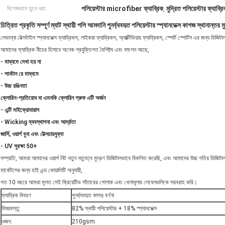
পলিয়েস্টার microfiber ফ্যাব্রিক
মুদ্রিত পলিয়েস্টার ফ্যাব্রি
বিশেষভাবে তুলে ধরা:
,
চিত্রিত প্রকৃতি সম্পূর্ণ ম্যাট স্থায়ী পলি আমদানি পুনর্ব্যবহৃত পলিয়েস্টার স্প্যানডেক্স কাগজ স্থানান্তর 
সেভান্না টেক্সটাইল স্প্যানডেক্স ফ্যাব্রিকস, লাইকরা ফ্যাব্রিকস, অ্যাক্টিভিয়ার ফ্যাব্রিকস, স্পোর্ট স্পোর্টস এর জন্য ডিজ
আমাদের ফ্যাব্রিক নীচের হিসাবে অনেক প্রযুক্তিগত বৈশিষ্ট্য এবং ফাংশন আছে,
- মাধ্যমে দেখা হয় না
- সানটান রে মাধ্যমে
- উচ্চ রঙিনতা
ক্লোরিন-প্রতিরোধ বা এমনকি ক্লোরিন প্রুফ এটি অর্জন
- এন্টি মাইক্রোবায়াল
- Wicking ব্যবস্থাপনা এবং আর্দ্রতা
জার্সি, ওয়ার্প বুনা এবং টেক্সচারযুক্ত
- UV সুরক্ষা 50+
সম্প্রতি, আমরা আমাদের ওয়ার্প নিট নতুন নতুনত্ব মুদ্রণ ডিজিটালভাবে বিকশিত করেছি, এবং আমাদের উচ্চ গতির ডিজিটাল মুদ্র
মার্কেটসের জন্য হাই এন্ড কোয়ালিটি অনুযায়ী,
গত 10 বছরে আমরা মূলত সেই ক্রিয়েটিভ সাঁতারের পোশাক এবং খেলাধূলার লেবেলগুলিকে সরবরাহ করি।
ফ্যাব্রিক বিবরণ
পুনর্ব্যবহৃত কাপড় বর্ণনা
বিষয়বস্তু:
82% স্থায়ী পলিয়েস্টার + 18% স্প্যানডেক্স
ওজন:
210gsm