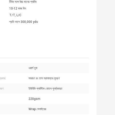
টিউব সঙ্গে উচ্চ মানের প্যাকিং
10-12 কাজ দিন
T/T, L/C
প্রতি মাসে 300,000 yds
ওয়ার্প বুনা
্রকার:
সাধারণ রং তাপ স্থানান্তর মুদ্রণ
বিবরণ:
ইউনিফি প্লাস্টিক বোতল পুনর্ব্যবহৃত
220gsm
Wrap সেলাইয়ের