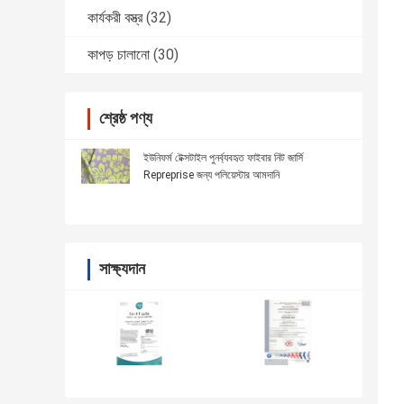
কার্যকরী বস্ত্র
(32)
কাপড় চালানো
(30)
শ্রেষ্ঠ পণ্য
ইউনিফর্ম টেক্সটাইল পুনর্ব্যবহৃত ফাইবার নিট জার্সি
Repreprise জন্য পলিয়েস্টার আমদানি
সাক্ষ্যদান