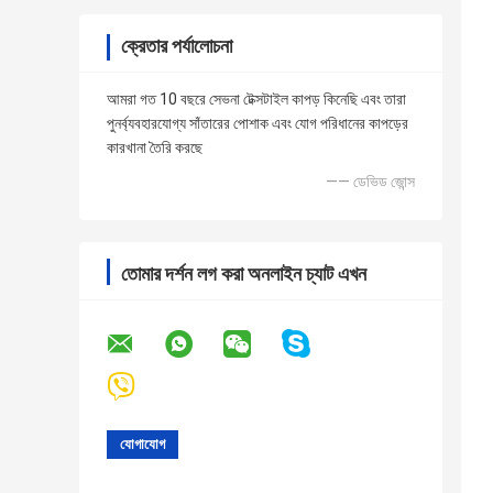
ক্রেতার পর্যালোচনা
আমরা গত 10 বছরে সেভনা টেক্সটাইল কাপড় কিনেছি এবং তারা
পুনর্ব্যবহারযোগ্য সাঁতারের পোশাক এবং যোগ পরিধানের কাপড়ের
কারখানা তৈরি করছে
—— ডেভিড জোন্স
তোমার দর্শন লগ করা অনলাইন চ্যাট এখন