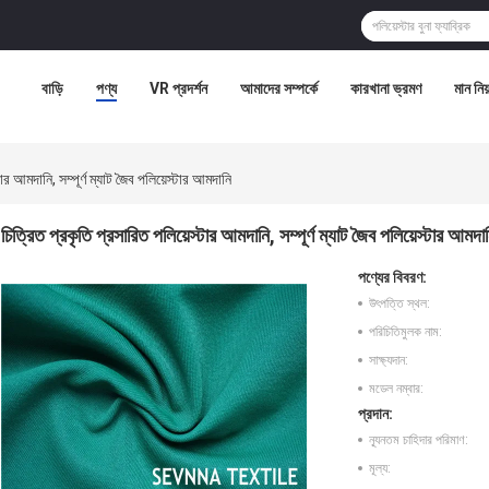
বাড়ি
পণ্য
VR প্রদর্শন
আমাদের সম্পর্কে
কারখানা ভ্রমণ
মান নিয়
ার আমদানি, সম্পূর্ণ ম্যাট জৈব পলিয়েস্টার আমদানি
চিত্রিত প্রকৃতি প্রসারিত পলিয়েস্টার আমদানি, সম্পূর্ণ ম্যাট জৈব পলিয়েস্টার আমদা
পণ্যের বিবরণ:
উৎপত্তি স্থল:
পরিচিতিমুলক নাম:
সাক্ষ্যদান:
মডেল নম্বার:
প্রদান:
ন্যূনতম চাহিদার পরিমাণ:
মূল্য: