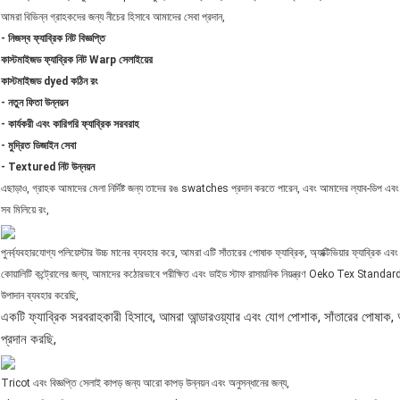
আমরা বিভিন্ন গ্রাহকদের জন্য নীচের হিসাবে আমাদের সেবা প্রদান,
- নিজস্ব ফ্যাব্রিক নিট বিজ্ঞপ্তি
কাস্টমাইজড ফ্যাব্রিক নিট Warp সেলাইয়ের
কাস্টমাইজড dyed কঠিন রং
- নতুন ফিতা উন্নয়ন
- কার্যকরী এবং কারিগরি ফ্যাব্রিক সরবরাহ
- মুদ্রিত ডিজাইন সেবা
- Textured নিট উন্নয়ন
এছাড়াও, গ্রাহক আমাদের মেলা নির্দিষ্ট জন্য তাদের রঙ swatches প্রদান করতে পারেন, এবং আমাদের ল্যাব-ডিপ এব
সব মিলিয়ে রং,
পুনর্ব্যবহারযোগ্য পলিয়েস্টার উচ্চ মানের ব্যবহার করে, আমরা এটি সাঁতারের পোষাক ফ্যাব্রিক, অ্যাক্টিভিয়ার ফ্যাব্রিক এবং
কোয়ালিটি কন্ট্রোলের জন্য, আমাদের কঠোরভাবে পরীক্ষিত এবং ডাইড স্টাফ রাসায়নিক নিয়ন্ত্রণ Oeko Tex Stand
উপাদান ব্যবহার করেছি,
একটি ফ্যাব্রিক সরবরাহকারী হিসাবে, আমরা আন্ডারওয়্যার এবং যোগ পোশাক, সাঁতারের পোষাক, অ্
প্রদান করছি,
Tricot এবং বিজ্ঞপ্তি সেলাই কাপড় জন্য আরো কাপড় উন্নয়ন এবং অনুসন্ধানের জন্য,