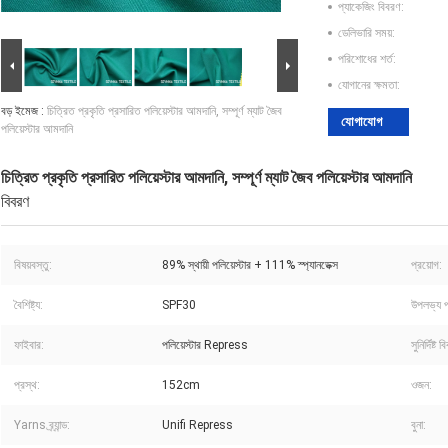
প্যাকেজিং বিবরণ:
ডেলিভারি সময়:
পরিশোধের শর্ত:
যোগানের ক্ষমতা:
বড় ইমেজ :
চিত্রিত প্রকৃতি প্রসারিত পলিয়েস্টার আমদানি, সম্পূর্ণ ম্যাট জৈব
যোগাযোগ
পলিয়েস্টার আমদানি
চিত্রিত প্রকৃতি প্রসারিত পলিয়েস্টার আমদানি, সম্পূর্ণ ম্যাট জৈব পলিয়েস্টার আমদানি
বিবরণ
বিষয়বস্তু:
89% স্থায়ী পলিয়েস্টার + 111% স্প্যানডেক্স
প্রয়োগ:
বৈশিষ্ট্য:
SPF30
উপলভ্য প
ফাইবার:
পলিয়েস্টার Repress
সুনির্দিষ্ট 
প্রস্থ:
152cm
ওজন:
Yarns ব্র্যান্ড:
Unifi Repress
বুনা: