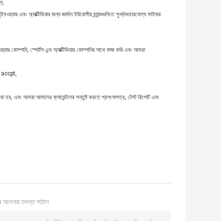
ে,
্যার এবং অ্যাক্টিভিয়ার জন্য জার্মান ইউরোপীয় ব্র্যান্ডগুলিতে পুনর্ব্যবহারযোগ্য ফাইবার
য়্যার কোম্পানি, স্পোর্টস এন্ড অ্যাক্টিভিয়ার কোম্পানির সাথে কাজ করি এবং আমরা
Q accpt,
হয়, এবং আমরা আমাদের ক্লায়েন্টদের সন্তুষ্ট করতে প্রশংসাপত্র, টেস্ট রিপোর্ট এবং
ি আপনার তদন্ত পাঠান