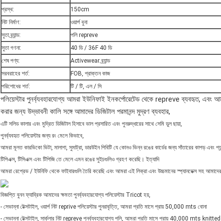
প্রস্থ:
150cm
নিট নির্মাণ:
ওয়ার্প বুনা
সুতা ব্র্যান্ড:
পলি repreve
সুতা গণনা:
40 ডি / 36F 40 ডি
শেষ পণ্য:
Activewear ব্র্যান্ড
সরবরাহের শর্ত:
FOB, প্রাক্তন কাজ
পরিশোধের শর্ত:
টি / টি, এল / সি
পলিয়েস্টার পুনর্ব্যবহারযোগ্য আমরা ইউনিফাই ইনকর্পোরেটেড থেকে repreve ব্যবহৃত, এবং
করার জন্য উদ্ভাবনী কালি সঙ্গে আমাদের ডিজিটাল পরমানন্দ মুদ্রণ ব্যবহার,
এটি সলিড কালার এবং মুদ্রিত ডিজিটাল হিসাবে ভাল প্রসারিত এবং পুনরুদ্ধারের সাথে সেমি ডুল ছায়া,
পুনর্ব্যবহৃত পলিয়েস্টার জন্য রং মেলে কিভাবে,
আমরা মূলত কারভিকো ভিটা, মালাগা, সুমাট্রা, ডারউইন পিবিটি যে কোনও ভিন্ন রঙের কার্ডের জন্য সাঁতারের কাপড় এবং
টিপিএক্স, টিসিএক্স এবং টিপিজি তে মেলে এমন রঙের সুইচগুলিও গ্রহণ করেছি। ইত্যাদি
আমরা রেপ্রেভ / ইউনিফি থেকে ফাইবারগুলি তৈরি করেছি এবং আমরা এই লিক্রা এবং উচ্চমানের স্প্যানডেক্স সহ আমাদের উচ্
বিজ্ঞপ্তি বুনন ফ্যাব্রিক আমাদের ক্ষমতা পুনর্ব্যবহারযোগ্য পলিয়েস্টার Tricot হয়,
- সেভান্না টেক্সটাইল, ওয়ার্প নিট reprive পলিয়েস্টার পুনরাবৃত্তি, আমরা প্রতি মাসে প্রায় 50,000 mts বোনা
- সেভান্না টেক্সটাইল, সার্কুলার নিট repreve পুনর্ব্যবহারযোগ্য পলি, আমরা প্রতি মাসে প্রায় 40,000 mts knitted