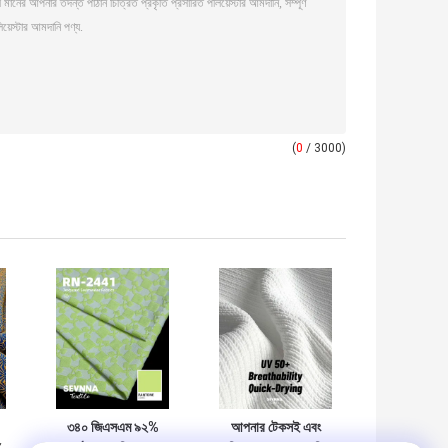
(
0
/ 3000)
৩৪০ জিএসএম ৯২%
আপনার টেকসই এবং