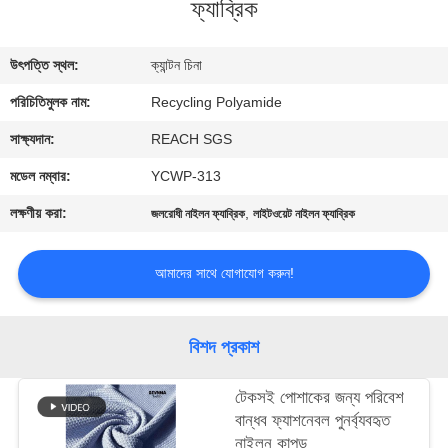
ফ্যাব্রিক
ভ্রমণ
উৎপত্তি স্থল:
ক্যান্টন চিনা
মান
পরিচিতিমুলক নাম:
Recycling Polyamide
নিয়ন্ত্রণ
সাক্ষ্যদান:
REACH SGS
যোগাযোগ
মডেল নম্বার:
YCWP-313
করুন
লক্ষণীয় করা:
,
জলরোধী নাইলন ফ্যাব্রিক
লাইটওয়েট নাইলন ফ্যাব্রিক
খবর
আমাদের সাথে যোগাযোগ করুন!
কেস
বিশদ প্রকাশ
সাইট
টেকসই পোশাকের জন্য পরিবেশ
বান্ধব ফ্যাশনেবল পুনর্ব্যবহৃত
ম্যাপ
নাইলন কাপড়