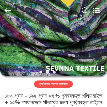
2026
SEVNNA
TEXTILE.
All
Rights
Reserved.
বাড়ি
পণ্য
VR
প্রদর্শন
আমাদের
পুনর্ব্যবহৃত নাইলন ফ্যাব্রিক
সম্পর্কে
১৮০ গ্রাম - ১৯৫ গ্রাম ৮৫% পুনর্ব্যবহৃত পলিয়ামাইড
কারখানা
+ ১৫% স্প্যানডেক্স সাঁতারের জন্য পুনর্ব্যবহৃত নাইলন