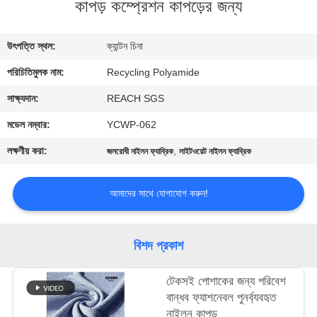
কাপড় কম্প্রেশন কাপড়ের জন্য
ভ্রমণ
উৎপত্তি স্থল:
ক্যান্টন চিনা
মান
পরিচিতিমুলক নাম:
Recycling Polyamide
নিয়ন্ত্রণ
সাক্ষ্যদান:
REACH SGS
যোগাযোগ
মডেল নম্বার:
YCWP-062
করুন
লক্ষণীয় করা:
,
জলরোধী নাইলন ফ্যাব্রিক
লাইটওয়েট নাইলন ফ্যাব্রিক
খবর
আমাদের সাথে যোগাযোগ করুন!
কেস
বিশদ প্রকাশ
সাইট
টেকসই পোশাকের জন্য পরিবেশ
বান্ধব ফ্যাশনেবল পুনর্ব্যবহৃত
ম্যাপ
নাইলন কাপড়