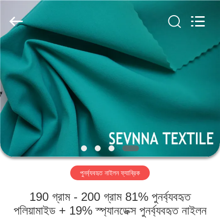
2026
SEVNNA
TEXTILE.
All
Rights
Reserved.
বাড়ি
পণ্য
VR
প্রদর্শন
আমাদের
পুনর্ব্যবহৃত নাইলন ফ্যাব্রিক
সম্পর্কে
190 গ্রাম - 200 গ্রাম 81% পুনর্ব্যবহৃত
কারখানা
পলিয়ামাইড + 19% স্প্যানডেক্স পুনর্ব্যবহৃত নাইলন