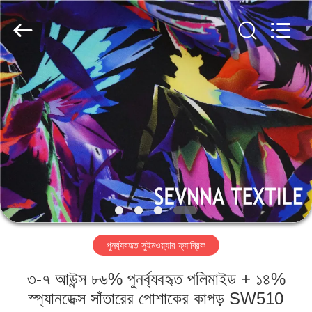
2026
SEVNNA
TEXTILE.
All
Rights
Reserved.
বাড়ি
পণ্য
VR
প্রদর্শন
আমাদের
পুনর্ব্যবহৃত সুইমওয়্যার ফ্যাব্রিক
সম্পর্কে
৩-৭ আউন্স ৮৬% পুনর্ব্যবহৃত পলিমাইড + ১৪%
কারখানা
স্প্যানডেক্স সাঁতারের পোশাকের কাপড় SW510