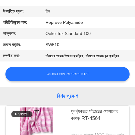
ভ্রমণ
উৎপত্তি স্থল:
চীন
মান
পরিচিতিমুলক নাম:
Repreve Polyamide
নিয়ন্ত্রণ
সাক্ষ্যদান:
Oeko Tex Standard 100
মডেল নম্বার:
SW510
যোগাযোগ
লক্ষণীয় করা:
,
সাঁতারের পোষাক উপাদান ফ্যাব্রিক
সাঁতারের পোষাক বুনা ফ্যাব্রিক
করুন
আমাদের সাথে যোগাযোগ করুন!
খবর
বিশদ প্রকাশ
কেস
পুনর্ব্যবহৃত সাঁতারের পোশাকের
কাপড় RT-4564
সাইট
ম্যাপ
আলোচনা সাপেক্ষে MOQ:Negotiable