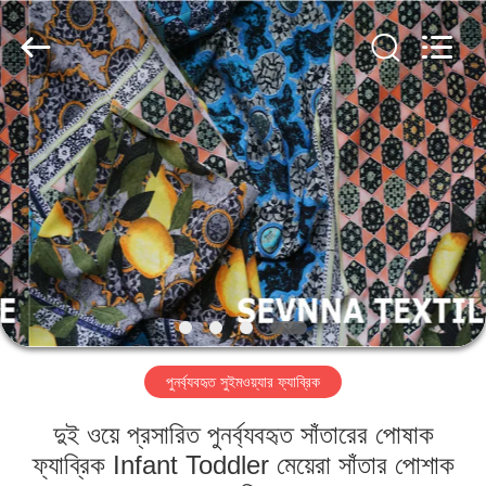
2026
SEVNNA
TEXTILE.
All
Rights
Reserved.
বাড়ি
পণ্য
VR
প্রদর্শন
আমাদের
পুনর্ব্যবহৃত সুইমওয়্যার ফ্যাব্রিক
সম্পর্কে
দুই ওয়ে প্রসারিত পুনর্ব্যবহৃত সাঁতারের পোষাক
কারখানা
ফ্যাব্রিক Infant Toddler মেয়েরা সাঁতার পোশাক