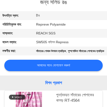
জন্য সলিড রঙ
ভ্রমণ
উৎপত্তি স্থল:
চীন
মান
পরিচিতিমুলক নাম:
Repreve Polyamide
নিয়ন্ত্রণ
সাক্ষ্যদান:
REACH SGS
যোগাযোগ
মডেল নম্বার:
SW505 নাইলন Repress
করুন
লক্ষণীয় করা:
,
সাঁতারের পোষাক উপাদান ফ্যাব্রিক
পুষ্পশোভিত সাঁতারের পোশাকের ফ্যাব্রিক
খবর
আমাদের সাথে যোগাযোগ করুন!
কেস
বিশদ প্রকাশ
সাইট
পুনর্ব্যবহৃত সাঁতারের পোশাকের
কাপড় RT-4564
ম্যাপ